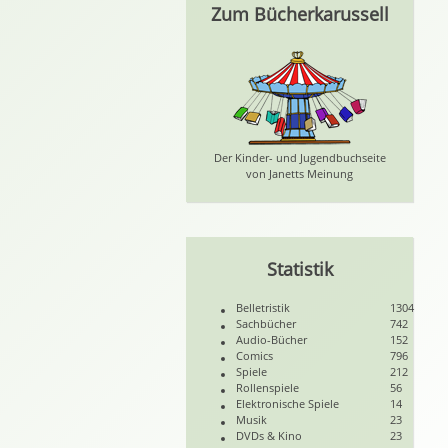
Zum Bücherkarussell
Der Kinder- und Jugendbuchseite
von Janetts Meinung
Statistik
Belletristik
1304
Sachbücher
742
Audio-Bücher
152
Comics
796
Spiele
212
Rollenspiele
56
Elektronische Spiele
14
Musik
23
DVDs & Kino
23