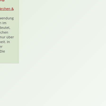
ärchen &
ewendung
n im
deutet,
ichen
 nur über
eit. In
er
 Die
.