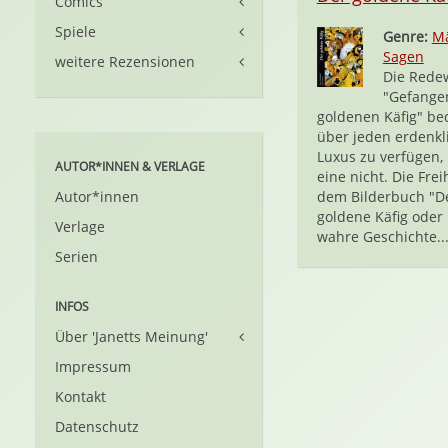
Comics
Spiele
Genre:
M
Sagen
weitere Rezensionen
Die Red
"Gefange
goldenen Käfig" be
über jeden erdenkl
Luxus zu verfügen,
AUTOR*INNEN & VERLAGE
eine nicht. Die Freih
Autor*innen
dem Bilderbuch "D
goldene Käfig oder
Verlage
wahre Geschichte..
Serien
INFOS
Über 'Janetts Meinung'
Impressum
Kontakt
Datenschutz