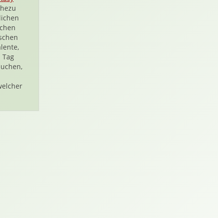
ahezu
lichen
schen
schen
lente,
n Tag
suchen,
welcher