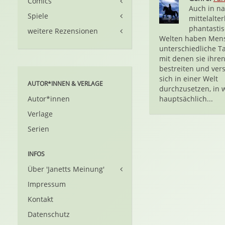
Comics
Auch in n
Spiele
mittelalter
phantasti
weitere Rezensionen
Welten haben Men
unterschiedliche Ta
mit denen sie ihre
bestreiten und ver
sich in einer Welt
AUTOR*INNEN & VERLAGE
durchzusetzen, in 
Autor*innen
hauptsächlich...
Verlage
Serien
INFOS
Über 'Janetts Meinung'
Impressum
Kontakt
Datenschutz