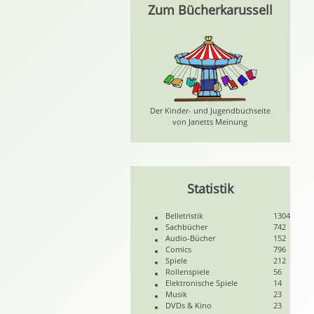
Zum Bücherkarussell
Der Kinder- und Jugendbuchseite
von Janetts Meinung
Statistik
Belletristik
1304
Sachbücher
742
Audio-Bücher
152
Comics
796
Spiele
212
Rollenspiele
56
Elektronische Spiele
14
Musik
23
DVDs & Kino
23