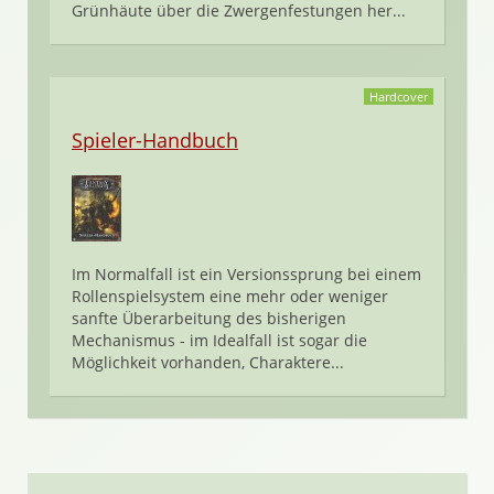
Grünhäute über die Zwergenfestungen her...
Hardcover
Spieler-Handbuch
Im Normalfall ist ein Versionssprung bei einem
Rollenspielsystem eine mehr oder weniger
sanfte Überarbeitung des bisherigen
Mechanismus - im Idealfall ist sogar die
Möglichkeit vorhanden, Charaktere...