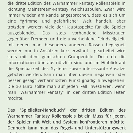
die dritte Edition des Warhammer Fantasy Rollenspiels in
Richtung Mainstream-Fantasy weichzuspülen. Zwar wird
immer wieder am Rande angesprochen, dass es sich um
eine "grimme und gefährliche" Welt handelt, aber
trotzdem werden viele der Hauptaspekte für die Spieler
ausgeblendet. Das stets vorhandene Misstrauen
gegenüber Fremden und die unverhohlene Feindseligkeit,
mit denen man besonders anderen Rassen begegnet,
werden nur in Ansätzen kurz erwähnt - gearbeitet wird
stets mit dem gemischten Gruppenbild. Doch da die
Informationen überaus nützlich sind und im Hinblick auf
die Spielbarkeit des Systems sowie interessante Ansätze
geboten werden, kann man über diesen negativen oder
besser gesagt verharmlosten Punkt gnädig hinwegsehen.
Die 30 Euro sollte man auf jeden Fall investieren, wenn
man "Warhammer Fantasy" in der dritten Edition leiten
möchte.
Das "Spielleiter-Handbuch" der dritten Edition des
Warhammer Fantasy Rollenspiels ist ein Muss für jeden,
der Spieler mit Welt und System konfrontieren möchte.
Dennoch kann man das Regel- und Unterstützungswerk