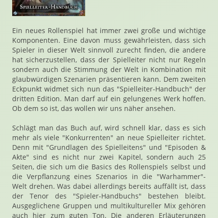
Ein neues Rollenspiel hat immer zwei große und wichtige
Komponenten. Eine davon muss gewährleisten, dass sich
Spieler in dieser Welt sinnvoll zurecht finden, die andere
hat sicherzustellen, dass der Spielleiter nicht nur Regeln
sondern auch die Stimmung der Welt in Kombination mit
glaubwürdigen Szenarien präsentieren kann. Dem zweiten
Eckpunkt widmet sich nun das "Spielleiter-Handbuch" der
dritten Edition. Man darf auf ein gelungenes Werk hoffen.
Ob dem so ist, das wollen wir uns näher ansehen.
Schlägt man das Buch auf, wird schnell klar, dass es sich
mehr als viele "Konkurrenten" an neue Spielleiter richtet.
Denn mit "Grundlagen des Spielleitens" und "Episoden &
Akte" sind es nicht nur zwei Kapitel, sondern auch 25
Seiten, die sich um die Basics des Rollenspiels selbst und
die Verpflanzung eines Szenarios in die "Warhammer"-
Welt drehen. Was dabei allerdings bereits auffällt ist, dass
der Tenor des "Spieler-Handbuchs" bestehen bleibt.
Ausgeglichene Gruppen und multikultureller Mix gehören
auch hier zum guten Ton. Die anderen Erläuterungen