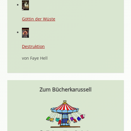
Göttin der Wüste
Destruktion
von Faye Hell
Zum Bücherkarussell