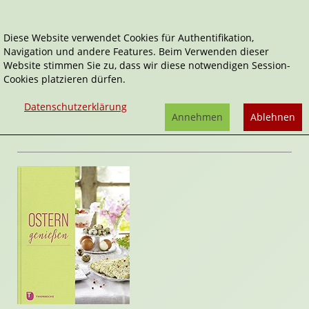
Diese Website verwendet Cookies für Authentifikation,
Navigation und andere Features. Beim Verwenden dieser
Home
Sachbücher
Ostern
Ostern genießen
Website stimmen Sie zu, dass wir diese notwendigen Session-
Cookies platzieren dürfen.
Ostern genießen
von
Jan Thorbecke Verlag
Datenschutzerklärung
(Hrsg.)
Annehmen
Ablehnen
Rezension von Janett Cernohuby | 09. Februar 2017