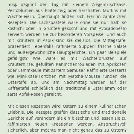
mag, beginnt den Tag mit kleinem Ziegenfrischkäse,
Pestoblumen aus Blätterteig oder herzhaften Muffins mit
Wachteleiern. Überhaupt finden sich Eier in zahlreichen
Rezepten. Die Lachspastete wäre ohne sie nur halb so
köstlich, oder in Grüntee gekocht und mit Avocadopesto
serviert, werden sie zur besonderen Vorspeise. Und auch
mit Kräutern in Aspik sind sie deliziös. Die Mittagstafel
präsentiert ebenfalls raffinierte Suppen, frische Salate
und außergewöhnliche Hauptgerichte. Ein paar Beispiele
gefälligst? Wie wäre es mit Wachtelbrüsten auf
Kräuterhirse, gefüllten Kaninchenrouladen mit Aprikosen
oder Lammkeule mit zartem Gemüse? Raffinierte Desserts
wie Mini-Käse-Törtchen mit Matcha-Mousse runden die
Ostertafel ab. Und am Nachmittag werden auf der
Kaffeetafel schließlich das traditionelle Osterlamm oder
zarte Apfel-Rosen gereicht.
Mit diesen Rezepten wird Ostern zu einem kulinarischen
Erlebnis. Die Rezepte greifen klassische und traditionelle
Gerichte auf, verändern sie ein bisschen und lassen sie zu
raffinierten neuen Kreationen werden. Anspruchsvoll
sicherlich, aber möchte man nicht genau das zu Ostern?