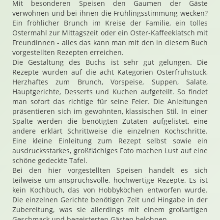
Mit besonderen Speisen den Gaumen der Gäste
verwöhnen und bei ihnen die Frühlingsstimmung wecken?
Ein fröhlicher Brunch im Kreise der Familie, ein tolles
Ostermahl zur Mittagszeit oder ein Oster-Kaffeeklatsch mit
Freundinnen - alles das kann man mit den in diesem Buch
vorgestellten Rezepten erreichen.
Die Gestaltung des Buchs ist sehr gut gelungen. Die
Rezepte wurden auf die acht Kategorien Osterfrühstück,
Herzhaftes zum Brunch, Vorspeise, Suppen, Salate,
Hauptgerichte, Desserts und Kuchen aufgeteilt. So findet
man sofort das richtige für seine Feier. Die Anleitungen
präsentieren sich im gewohnten, klassischen Stil. In einer
Spalte werden die benötigten Zutaten aufgelistet, eine
andere erklärt Schrittweise die einzelnen Kochschritte.
Eine kleine Einleitung zum Rezept selbst sowie ein
ausdrucksstarkes, großflächiges Foto machen Lust auf eine
schöne gedeckte Tafel.
Bei den hier vorgestellten Speisen handelt es sich
teilweise um anspruchsvolle, hochwertige Rezepte. Es ist
kein Kochbuch, das von Hobbyköchen entworfen wurde.
Die einzelnen Gerichte benötigen Zeit und Hingabe in der
Zubereitung, was sie allerdings mit einem großartigen
Geschmack und begeisterten Gästen belohnen.