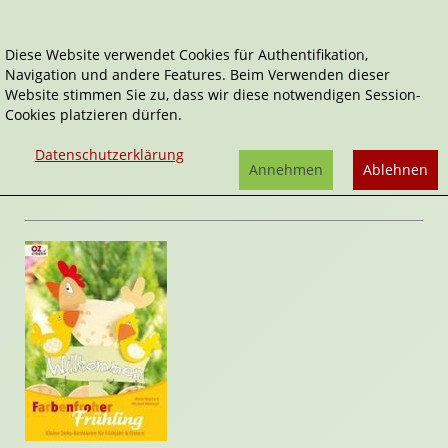
Diese Website verwendet Cookies für Authentifikation,
Navigation und andere Features. Beim Verwenden dieser
Home
Sachbücher
Ostern
Farbenfroher Frühling
Website stimmen Sie zu, dass wir diese notwendigen Session-
Cookies platzieren dürfen.
Farbenfroher Frühling
von
Maria-Regina
Datenschutzerklärung
Altmeyer
,
Michael Altmeyer
Annehmen
Ablehnen
Rezension von Janett Cernohuby | 26. Januar 2009