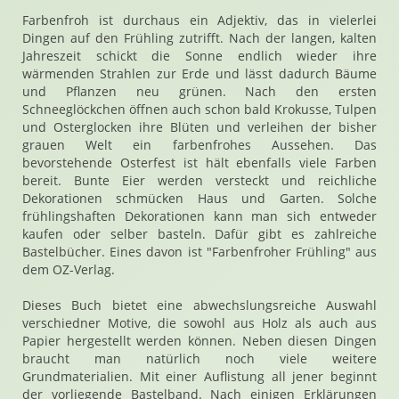
Farbenfroh ist durchaus ein Adjektiv, das in vielerlei
Dingen auf den Frühling zutrifft. Nach der langen, kalten
Jahreszeit schickt die Sonne endlich wieder ihre
wärmenden Strahlen zur Erde und lässt dadurch Bäume
und Pflanzen neu grünen. Nach den ersten
Schneeglöckchen öffnen auch schon bald Krokusse, Tulpen
und Osterglocken ihre Blüten und verleihen der bisher
grauen Welt ein farbenfrohes Aussehen. Das
bevorstehende Osterfest ist hält ebenfalls viele Farben
bereit. Bunte Eier werden versteckt und reichliche
Dekorationen schmücken Haus und Garten. Solche
frühlingshaften Dekorationen kann man sich entweder
kaufen oder selber basteln. Dafür gibt es zahlreiche
Bastelbücher. Eines davon ist "Farbenfroher Frühling" aus
dem OZ-Verlag.
Dieses Buch bietet eine abwechslungsreiche Auswahl
verschiedner Motive, die sowohl aus Holz als auch aus
Papier hergestellt werden können. Neben diesen Dingen
braucht man natürlich noch viele weitere
Grundmaterialien. Mit einer Auflistung all jener beginnt
der vorliegende Bastelband. Nach einigen Erklärungen