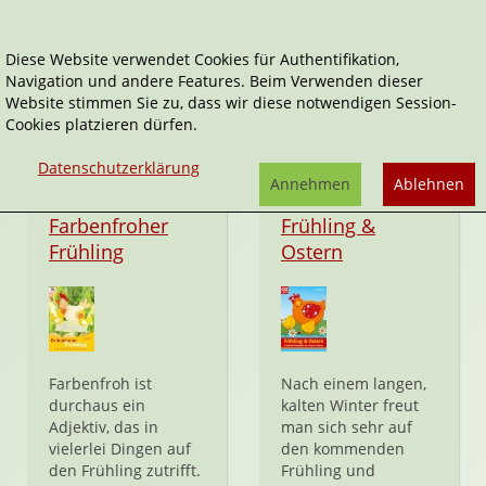
Diese Website verwendet Cookies für Authentifikation,
Navigation und andere Features. Beim Verwenden dieser
Jahreszeiten
Website stimmen Sie zu, dass wir diese notwendigen Session-
Cookies platzieren dürfen.
Datenschutzerklärung
Annehmen
Ablehnen
Hardcover
Hardcover
Farbenfroher
Frühling &
Frühling
Ostern
Farbenfroh ist
Nach einem langen,
durchaus ein
kalten Winter freut
Adjektiv, das in
man sich sehr auf
vielerlei Dingen auf
den kommenden
den Frühling zutrifft.
Frühling und