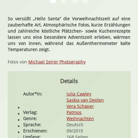
Hello Santa von Julia Cawley, Saskia va
Hello Santa von Julia Cawley, Sask
Hello Santa von Julia Cawley,
Hello Santa von Julia C
So versüßt „Hello Santa“ die Vorweihnachtszeit auf eine
zauberhafte Art. Atmosphärische Fotos, kurze Erzählungen
und zahlreiche köstliche Plätzchen- sowie Kuchenrezepte
lassen uns eine besondere Adventszeit erleben, wärmen
uns von innen, während das Außenthermometer kalte
Temperaturen zeigt.
Fotos von
Michael Seirer Photography
Details
Autor*in:
Julia Cawley
Saskia van Deelen
Vera Schäper
Verlag:
Patmos
Genre:
Weihnachten
Sprache:
Deutsch
Erschienen:
09/2019
Umfang:
168 Seiten