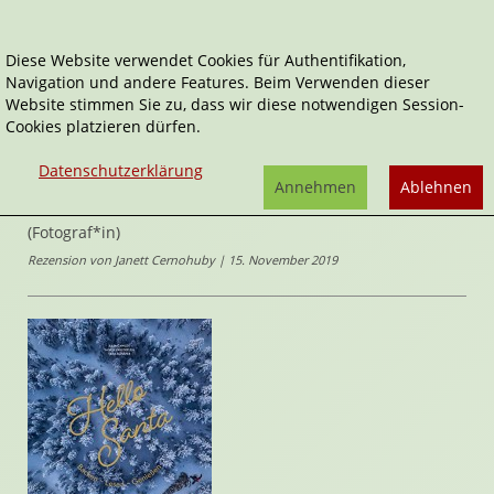
Diese Website verwendet Cookies für Authentifikation,
Navigation und andere Features. Beim Verwenden dieser
Home
Sachbücher
Hello Santa
Website stimmen Sie zu, dass wir diese notwendigen Session-
Cookies platzieren dürfen.
Hello Santa
Datenschutzerklärung
Backen - Lesen - Genießen
Annehmen
Ablehnen
von
Julia Cawley
,
Saskia van Deelen
,
Vera Schäper
(Fotograf*in)
Rezension von Janett Cernohuby | 15. November 2019