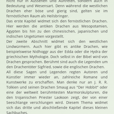
nicht nur in Aussehen und Auftreten, sondern auch in
Bedeutung und Wesensart. Denn während die westlichen
Drachen eher böse und gierig sind, gelten sie im
fernöstlichen Raum als Heilsbringer.
Das erste Kapitel widmet sich den fernöstlichen Drachen.
Hier werden die antiken Drachen aus Mesopotamien,
Ägypten bis hin zu den chinesischen, japanischen und
indischen Ungetümen vorgestellt.
Der zweite Abschnitt widmet sich den westlichen
Lindwürmern. Auch hier gibt es antike Drachen, wie
beispielsweise Nidhoggr aus der Edda oder die Hydra der
griechischen Mythologie. Doch selbst in der Bibel wird von
Drachen gesprochen. Berühmt sind auch die Legenden um
den Drachentöter Sigfried, sowie die englischen Drachen.
All diese Sagen und Legenden regten Autoren und
Künstler immer wieder an, zahlreiche Romane und
Kunstwerke zu erschaffen. Man denke nur an J. R. R.
Tolkien und seinen Drachen Smaug aus "Der Hobbit" oder
eine der weltweit berühmtesten Marmorskulpturen, die
den trojanischen Priester Laokoon zeigt, der von einer
Seeschlange verschlungen wird. Diesem Thema widmet
sich das dritte und abschließende Kapitel dieses kleinen
Sachbuches.