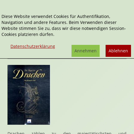
Diese Website verwendet Cookies für Authentifikation,
Navigation und andere Features. Beim Verwenden dieser
Home
Sachbücher
Die Magie der Drachen
Website stimmen Sie zu, dass wir diese notwendigen Session-
Cookies platzieren dürfen.
Die Magie der Drachen
von
Sean Brand
Datenschutzerklärung
Rezension von Janett Cernohuby | 08. Februar 2009
Annehmen
Ablehnen
Drachen zählen zu den majestätischsten und