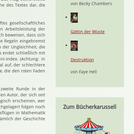
von Becky Chambers
he des Textes dar, die
tes gesellschaftliches
n Arbeitsleistung der
Göttin der Wüste
ch beweisen, dass sich
che Regeln eingebremst
n der Ungleichheit, die
 endet schließlich mit
ni-Index. (Achtung: in
Destruktion
l auf, der schlechtere
se, die den roten Faden
von Faye Hell
 zweite Runde in der
n Autor, der sich seit
ogisch erscheinen, wer
Zum Bücherkarussell
hgelagert folgen noch
sflügen in Mathematik
nämlich der Geschichte