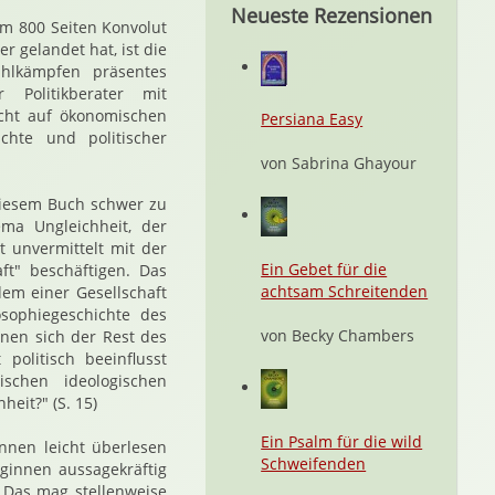
Neueste Rezensionen
em 800 Seiten Konvolut
r gelandet hat, ist die
hlkämpfen präsentes
 Politikberater mit
icht auf ökonomischen
Persiana Easy
hte und politischer
von Sabrina Ghayour
 diesem Buch schwer zu
ma Ungleichheit, der
t unvermittelt mit der
Ein Gebet für die
ft" beschäftigen. Das
achtsam Schreitenden
dem einer Gesellschaft
osophiegeschichte des
von Becky Chambers
enen sich der Rest des
politisch beeinflusst
ischen ideologischen
heit?" (S. 15)
Ein Psalm für die wild
nnen leicht überlesen
Schweifenden
eginnen aussagekräftig
. Das mag stellenweise