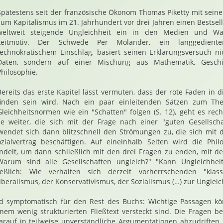
Spätestens seit der französische Ökonom Thomas Piketty mit sein
zum Kapitalismus im 21. Jahrhundert vor drei Jahren einen Bestselle
weltweit steigende Ungleichheit ein in den Medien und Wa
Leitmotiv. Der Schwede Per Molander, ein langgedienter
technokratischem Einschlag, basiert seinen Erklärungsversuch n
Daten, sondern auf einer Mischung aus Mathematik, Geschic
Philosophie.
Bereits das erste Kapitel lässt vermuten, dass der rote Faden in
finden sein wird. Nach ein paar einleitenden Sätzen zum The
Gleichheitsnormen wie ein "Schatten" folgen (S. 12), geht es rech
hie weiter, die sich mit der Frage nach einer "guten Gesellscha
wendet sich dann blitzschnell den Strömungen zu, die sich mit 
ialvertrag beschäftigen. Auf eineinhalb Seiten wird die Phil
ndelt, um dann schließlich mit den drei Fragen zu enden, mit d
Warum sind alle Gesellschaften ungleich?" "Kann Ungleichheit 
ßlich: Wie verhalten sich derzeit vorherrschenden "klass
beralismus, der Konservativismus, der Sozialismus (…) zur Ungleich
nd symptomatisch für den Rest des Buchs: Wichtige Passagen kö
inem wenig strukturierten Fließtext versteckt sind. Die Fragen b
arauf in teilweise unverständliche Argumentationen abzudriften