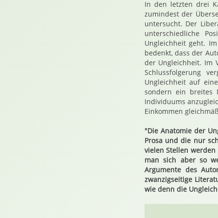
In den letzten drei 
zumindest der Überset
untersucht. Der Libe
unterschiedliche Po
Ungleichheit geht. I
bedenkt, dass der Aut
der Ungleichheit. Im 
Schlussfolgerung ve
Ungleichheit auf ein
sondern ein breites
Individuums anzugleic
Einkommen gleichmäßig
"Die Anatomie der Ung
Prosa und die nur sch
vielen Stellen werden
man sich aber so we
Argumente des Autor
zwanzigseitige Litera
wie denn die Ungleich