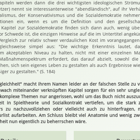
Kapiteln werden dann die drei wichtigsten ideologischen Ström
zer) nennt sie interessanterweise "abendländisch", auf ihr Verhä
ralismus, der Konservativismus und die Sozialdemokratie nehm
sitionen ein, wenn es um die Definition und den gesellsch
m Kapitel zur Sozialdemokratie finden sich dann auch, wenig ü
or Schwede ist, die einzigen Hinweise auf die im Untertitel angek
Vergleich zur relativ schwer verdaulichen Kost im vorangegangene
rgleichsweise simpel aus: "Die wichtige Erkenntnis lautet, d
em akzeptablen Niveau zu halten, nicht mit einer einzelnen M
 Maßnahmenspektrum erfordert, das darauf abzielt, sowohl die
hen, sich sein eigenes Leben zu gestalten als auch Ergebnisse wi
er zu gestalten." (S. 184)
leichheit" macht ihrem Namen leider an der falschen Stelle zu vi
wach miteinander verknüpften Kapitel sorgen für ein sehr ungle
 komplexe Themen nur angerissen, wohl um das Buch nicht auszuu
it in Spieltheorie und Sozialkontrakt vertiefen, um die star
s zu nachzuvollziehen oder vielleicht auch zu hinterfragen,
turlist aufarbeiten. Am Schluss bleibt viel Anatomie und wenig zw
heit nun eigentlich zu beherrschen wäre.