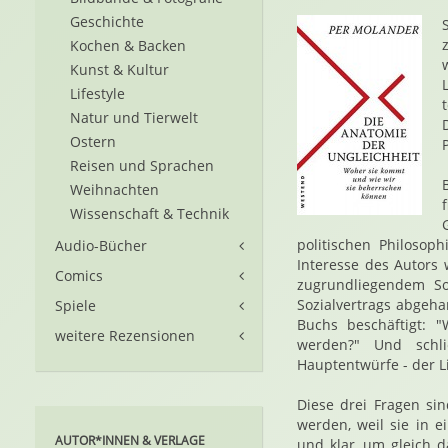
Geschichte
Kochen & Backen
Kunst & Kultur
Lifestyle
Natur und Tierwelt
Ostern
Reisen und Sprachen
Weihnachten
Wissenschaft & Technik
politischen Philosop
Audio-Bücher
Interesse des Autors 
Comics
zugrundliegendem Soz
Sozialvertrags abgeha
Spiele
Buchs beschäftigt: "
weitere Rezensionen
werden?" Und schlie
Hauptentwürfe - der Li
Diese drei Fragen si
werden, weil sie in e
AUTOR*INNEN & VERLAGE
und klar, um gleich d