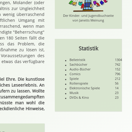
ungen, Molander (oder
ltnis zur Ungleichheit
en wenig überraschend
Der Kinder- und Jugendbuchseite
aftlichen Umgang mit
von Janetts Meinung
berraschend, wenn man
ündigte "Beherrschung"
n 180 Seiten fällt die
ass das Problem, die
Statistik
aßnahme zu lösen ist,
 Voraussetzungen des
Belletristik
1304
e etwas das verfügbare
Sachbücher
742
Audio-Bücher
152
Comics
796
el Ehre. Die kunstlose
Spiele
212
Rollenspiele
56
iches Leseerlebnis. An
Elektronische Spiele
14
fern zu lassen. Wollte
Musik
23
k zusammengedampften
DVDs & Kino
23
 müsste man wohl die
eckdienliche Hinweise,