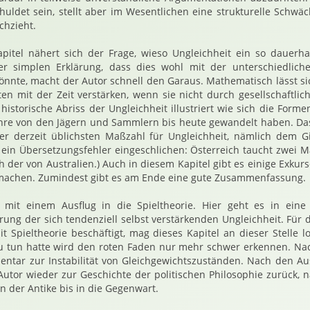
uldet sein, stellt aber im Wesentlichen eine strukturelle Schwäc
chzieht.
itel nähert sich der Frage, wieso Ungleichheit ein so dauerhaf
r simplen Erklärung, dass dies wohl mit der unterschiedliche
nte, macht der Autor schnell den Garaus. Mathematisch lässt si
en mit der Zeit verstärken, wenn sie nicht durch gesellschaftli
istorische Abriss der Ungleichheit illustriert wie sich die Forme
ahre von den Jägern und Sammlern bis heute gewandelt haben. Das
er derzeit üblichsten Maßzahl für Ungleichheit, nämlich dem Gi
h ein Übersetzungsfehler eingeschlichen: Österreich taucht zwei Ma
ch der von Australien.) Auch in diesem Kapitel gibt es einige Exkur
machen. Zumindest gibt es am Ende eine gute Zusammenfassung.
 mit einem Ausflug in die Spieltheorie. Hier geht es in eine
ung der sich tendenziell selbst verstärkenden Ungleichheit. Für de
t Spieltheorie beschäftigt, mag dieses Kapitel an dieser Stelle l
u tun hatte wird den roten Faden nur mehr schwer erkennen. Nac
entar zur Instabilität von Gleichgewichtszuständen. Nach den Au
Autor wieder zur Geschichte der politischen Philosophie zurück, 
on der Antike bis in die Gegenwart.