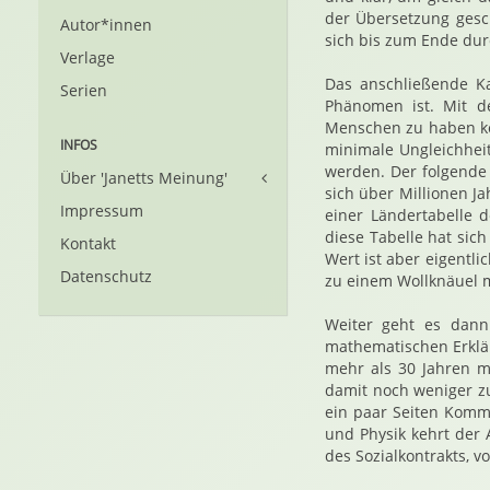
der Übersetzung gesch
Autor*innen
sich bis zum Ende dur
Verlage
Das anschließende Kap
Serien
Phänomen ist. Mit de
Menschen zu haben kön
INFOS
minimale Ungleichheit
werden. Der folgende h
Über 'Janetts Meinung'
sich über Millionen J
Impressum
einer Ländertabelle d
diese Tabelle hat sic
Kontakt
Wert ist aber eigentli
Datenschutz
zu einem Wollknäuel 
Weiter geht es dann
mathematischen Erklär
mehr als 30 Jahren mi
damit noch weniger z
ein paar Seiten Komm
und Physik kehrt der 
des Sozialkontrakts, v