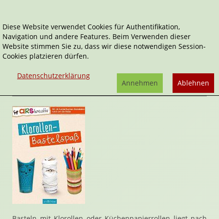
Diese Website verwendet Cookies für Authentifikation,
Navigation und andere Features. Beim Verwenden dieser
Home
Sachbücher
DIY
Klorollen-Bastelspaß
Website stimmen Sie zu, dass wir diese notwendigen Session-
Cookies platzieren dürfen.
Klorollen-Bastelspaß
von
Miriam Scholz
Datenschutzerklärung
Rezension von Janett Cernohuby | 18. August 2016
Annehmen
Ablehnen
Basteln mit Klorollen oder Küchenpapierrollen liegt nach