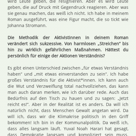
wird Leute geben, die resignieren. Aber es wird Leute
geben, die auf Druck mit Gegendruck reagieren. Aber was
sie genau machen, das weiß ich nicht. Ich habe in meinem
Roman ausgeführt, was eine Figur macht, die so tickt wie
Johanna Stromann.
Die Methodik der Aktivistinnen in deinem Roman
verändert sich sukzessive. Von harmlosen „Streichen“ bis
hin zu wirklich gefährlichen Maßnahmen. Hättest du
persönlich für einige der Aktionen Verständnis?
Es gibt einen Unterschied zwischen „für etwas Verständnis
haben“ und „mit etwas einverstanden zu sein“. Ich habe
großes Verständnis für die Aktivist*innen. Ich kann auch
die Wut und Verzweiflung total nachvollziehen, das kann
man auch daran merken, wie ich darüber rede. Auch das
Bedürfnis auf den Tisch zu hauen und zu sagen: „Jetzt
reicht es!“. Aber in der Realität ist es anders. Da will ich
natürlich nicht, dass Menschen Gewalt angetan wird. Da
will ich, dass wir die Klimakrise politisch in den Griff
bekommen! Ich bin in der Kommunalpolitik. Da weiß ich,
dass alles langsam läuft. Yuval Noah Harari hat gesagt,
dass Demokratie langsam und kompliziert sein muss.