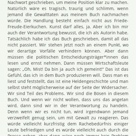
Nachwort geschrieben, um meine Position klar zu machen.
Natürlich wäre es tragisch, traurig und schlimm, wenn
jemand die Gewalttaten aus meinem Buch nachmachen
würde. Die Handlung besteht einfach nicht aus Friede-
Freude-Eierkuchen. Kunst darf alles, ja. Aber ich bin mir
auch der Verantwortung bewusst, die ich als Autorin habe.
Tatsächlich habe ich das Buch geschrieben, damit all das
nicht passiert. Wir stehen jetzt noch an einem Punkt, wo
wir derartige Vorfälle verhindern können. Aber dann
müssen die politischen Entscheidungsträger*innen das
lesen und ernst nehmen. Dann müssen Wirtschaftsleute
sagen: „Oh, Mist! Da bin ja auch ich gemeint!“ Das ist das
Gefühl, das ich in dem Buch produzieren will. Dass man es
liest und feststellt, das ist eine Heldengeschichte und man
selbst steht möglicherweise auf der Seite der Widersacher.
Wir sind Teil des Problems. Wir sind die Bösen in diesem
Buch. Und wenn wir nicht wollen, dass uns das angetan
wird, dann sind wir in der Verantwortung zu handeln.
Denn wenn wir es nicht tun, wird irgendwann jemand
verzweifelt genug sein, um mit Gewalt zu reagieren. Das
würde vielleicht kurzfristig dem Rachebedürfnis einiger
Leute befriedigen und es würde vielleicht auch durch die
Presse gehen, aber dann wäre noch immer kein Problem