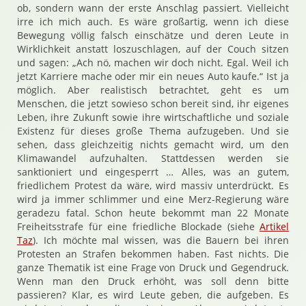
ob, sondern wann der erste Anschlag passiert. Vielleicht
irre ich mich auch. Es wäre großartig, wenn ich diese
Bewegung völlig falsch einschätze und deren Leute in
Wirklichkeit anstatt loszuschlagen, auf der Couch sitzen
und sagen: „Ach nö, machen wir doch nicht. Egal. Weil ich
jetzt Karriere mache oder mir ein neues Auto kaufe.“ Ist ja
möglich. Aber realistisch betrachtet, geht es um
Menschen, die jetzt sowieso schon bereit sind, ihr eigenes
Leben, ihre Zukunft sowie ihre wirtschaftliche und soziale
Existenz für dieses große Thema aufzugeben. Und sie
sehen, dass gleichzeitig nichts gemacht wird, um den
Klimawandel aufzuhalten. Stattdessen werden sie
sanktioniert und eingesperrt … Alles, was an gutem,
friedlichem Protest da wäre, wird massiv unterdrückt. Es
wird ja immer schlimmer und eine Merz-Regierung wäre
geradezu fatal. Schon heute bekommt man 22 Monate
Freiheitsstrafe für eine friedliche Blockade (siehe
Artikel
Taz
). Ich möchte mal wissen, was die Bauern bei ihren
Protesten an Strafen bekommen haben. Fast nichts. Die
ganze Thematik ist eine Frage von Druck und Gegendruck.
Wenn man den Druck erhöht, was soll denn bitte
passieren? Klar, es wird Leute geben, die aufgeben. Es