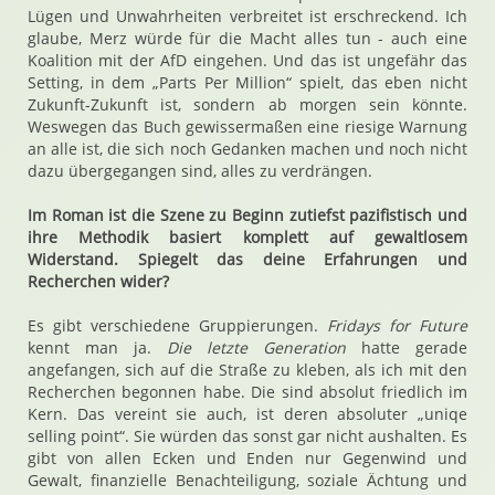
Lügen und Unwahrheiten verbreitet ist erschreckend. Ich
glaube, Merz würde für die Macht alles tun - auch eine
Koalition mit der AfD eingehen. Und das ist ungefähr das
Setting, in dem „Parts Per Million“ spielt, das eben nicht
Zukunft-Zukunft ist, sondern ab morgen sein könnte.
Weswegen das Buch gewissermaßen eine riesige Warnung
an alle ist, die sich noch Gedanken machen und noch nicht
dazu übergegangen sind, alles zu verdrängen.
Im Roman ist die Szene zu Beginn zutiefst pazifistisch und
ihre Methodik basiert komplett auf gewaltlosem
Widerstand. Spiegelt das deine Erfahrungen und
Recherchen wider?
Es gibt verschiedene Gruppierungen.
Fridays for Future
kennt man ja.
Die letzte Generation
hatte gerade
angefangen, sich auf die Straße zu kleben, als ich mit den
Recherchen begonnen habe. Die sind absolut friedlich im
Kern. Das vereint sie auch, ist deren absoluter „uniqe
selling point“. Sie würden das sonst gar nicht aushalten. Es
gibt von allen Ecken und Enden nur Gegenwind und
Gewalt, finanzielle Benachteiligung, soziale Ächtung und