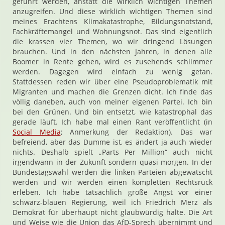
geführt werden, anstatt die wirklich wichtigen Themen
anzugreifen. Und diese wirklich wichtigen Themen sind
meines Erachtens Klimakatastrophe, Bildungsnotstand,
Fachkräftemangel und Wohnungsnot. Das sind eigentlich
die krassen vier Themen, wo wir dringend Lösungen
brauchen. Und in den nächsten Jahren, in denen alle
Boomer in Rente gehen, wird es zusehends schlimmer
werden. Dagegen wird einfach zu wenig getan.
Stattdessen reden wir über eine Pseudoproblematik mit
Migranten und machen die Grenzen dicht. Ich finde das
völlig daneben, auch von meiner eigenen Partei. Ich bin
bei den Grünen. Und bin entsetzt, wie katastrophal das
gerade läuft. Ich habe mal einen Rant veröffentlicht (in
Social Media
; Anmerkung der Redaktion). Das war
befreiend, aber das Dumme ist, es ändert ja auch wieder
nichts. Deshalb spielt „Parts Per Million“ auch nicht
irgendwann in der Zukunft sondern quasi morgen. In der
Bundestagswahl werden die linken Parteien abgewatscht
werden und wir werden einen kompletten Rechtsruck
erleben. Ich habe tatsächlich große Angst vor einer
schwarz-blauen Regierung, weil ich Friedrich Merz als
Demokrat für überhaupt nicht glaubwürdig halte. Die Art
und Weise wie die Union das AfD-Sprech übernimmt und