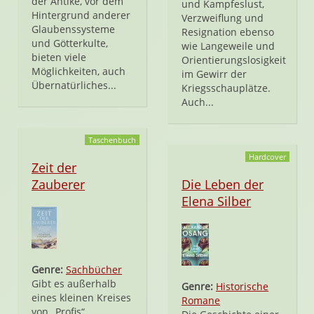
der Antike, vor dem
und Kampfeslust,
Hintergrund anderer
Verzweiflung und
Glaubenssysteme
Resignation ebenso
und Götterkulte,
wie Langeweile und
bieten viele
Orientierungslosigkeit
Möglichkeiten, auch
im Gewirr der
Übernatürliches...
Kriegsschauplätze.
Auch...
Taschenbuch
Hardcover
Zeit der
Zauberer
Die Leben der
Elena Silber
Genre:
Sachbücher
Gibt es außerhalb
Genre:
Historische
eines kleinen Kreises
Romane
von „Profis“