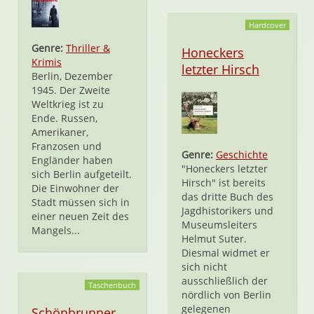
Hardcover
Genre:
Thriller &
Honeckers
Krimis
letzter Hirsch
Berlin, Dezember
1945. Der Zweite
Weltkrieg ist zu
Ende. Russen,
Amerikaner,
Franzosen und
Genre:
Geschichte
Engländer haben
"Honeckers letzter
sich Berlin aufgeteilt.
Hirsch" ist bereits
Die Einwohner der
das dritte Buch des
Stadt müssen sich in
Jagdhistorikers und
einer neuen Zeit des
Museumsleiters
Mangels...
Helmut Suter.
Diesmal widmet er
sich nicht
ausschließlich der
Taschenbuch
nördlich von Berlin
gelegenen
Schönbrunner