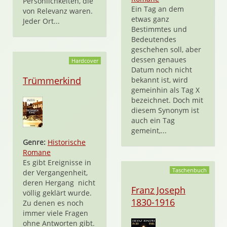
Persönlichkeiten, die
Ein Tag an dem
von Relevanz waren.
etwas ganz
Jeder Ort...
Bestimmtes und
Bedeutendes
geschehen soll, aber
dessen genaues
Hardcover
Datum noch nicht
Trümmerkind
bekannt ist, wird
gemeinhin als Tag X
bezeichnet. Doch mit
diesem Synonym ist
auch ein Tag
gemeint,...
Genre:
Historische
Romane
Es gibt Ereignisse in
Taschenbuch
der Vergangenheit,
deren Hergang nicht
Franz Joseph
völlig geklärt wurde.
1830-1916
Zu denen es noch
immer viele Fragen
ohne Antworten gibt.