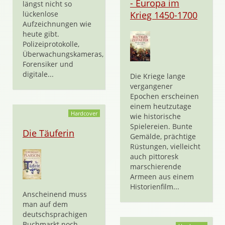
- Europa im
längst nicht so
lückenlose
Krieg 1450-1700
Aufzeichnungen wie
heute gibt.
Polizeiprotokolle,
Überwachungskameras,
Forensiker und
digitale...
Die Kriege lange
vergangener
Epochen erscheinen
einem heutzutage
Hardcover
wie historische
Spielereien. Bunte
Die Täuferin
Gemälde, prächtige
Rüstungen, vielleicht
auch pittoresk
marschierende
Armeen aus einem
Historienfilm...
Anscheinend muss
man auf dem
deutschsprachigen
Buchmarkt noch