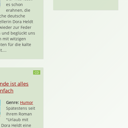
es schon
erahnen, die
iche deutsche
ellerin Dora Heldt
wieder zur Feder
n und beglückt uns
 mit witzigen
ten für die kalte
....
CD
de ist alles
infach
Genre:
Humor
Spätestens seit
ihrem Roman
"Urlaub mit
t Dora Heldt eine