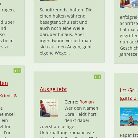
n
sfragen,
Schulfreundschaften. Die
einen halten während
erfolgre
nd über
besagter Schulzeit und
Schriftst
und
auch noch eine Weile
hat mal 
so
darüber hinaus. Aber
gegriffe
es beim
irgendwann verliert man
nun auch
s zu...
sich aus den Augen, geht
Geschich
eigene Wege...
Jahreszeit
CD
CD
ten
Ausgeliebt
Im Grun
Krimis &
ganz e
Genre:
Roman
ne
Wer den Namen
he Insel
Dora Heldt hört,
 ein
denkt dabei
el für
zuerst an lustige
e. Für
Unterhaltungsromane wie
Papa" is