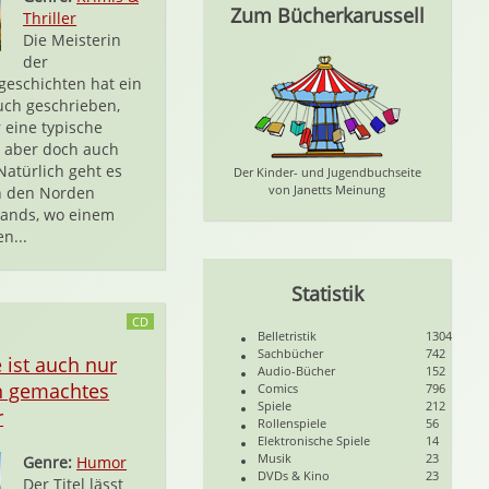
Zum Bücherkarussell
Thriller
Die Meisterin
der
geschichten hat ein
ch geschrieben,
 eine typische
t, aber doch auch
Natürlich geht es
Der Kinder- und Jugendbuchseite
von Janetts Meinung
n den Norden
lands, wo einem
en...
Statistik
CD
Belletristik
1304
Sachbücher
742
 ist auch nur
Audio-Bücher
152
h gemachtes
Comics
796
Spiele
212
r
Rollenspiele
56
Elektronische Spiele
14
Musik
23
Genre:
Humor
DVDs & Kino
23
Der Titel lässt