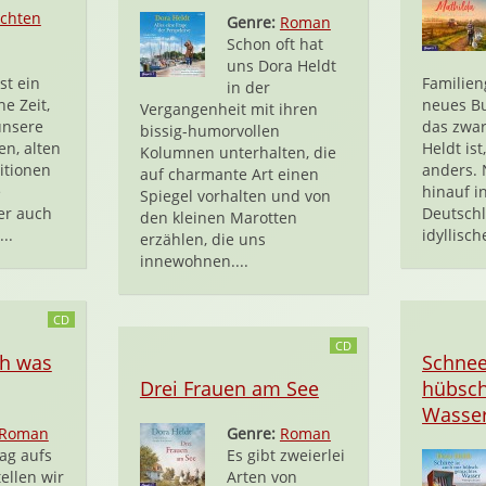
chten
Genre:
Roman
Schon oft hat
uns Dora Heldt
st ein
Familien
in der
he Zeit,
neues Bu
Vergangenheit mit ihren
unsere
das zwar
bissig-humorvollen
en, alten
Heldt is
Kolumnen unterhalten, die
itionen
anders. 
auf charmante Art einen
e
hinauf i
Spiegel vorhalten und von
er auch
Deutsch
den kleinen Marotten
..
idyllisch
erzählen, die uns
innewohnen....
CD
CD
ch was
Schnee
Drei Frauen am See
hübsc
Wasse
Roman
Genre:
Roman
ag aufs
Es gibt zweierlei
ellen wir
Arten von