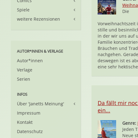
Comics
Weihna
Spiele
Die
weitere Rezensionen
Vorweihnachtszeit i
stille und besinnlic
in der wir uns auf 
Familie konzentrier
Bräuchen und Trad
AUTOR*INNEN & VERLAGE
nachgehen. Gerad
Autor*innen
deswegen ist es ab
eine sehr hektische.
Verlage
Serien
INFOS
Da fällt mir no
Über 'Janetts Meinung'
ein...
Impressum
Kontakt
Genre:
Jeden T
Datenschutz
Neue st