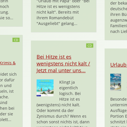
torin
"Urlaub mit Papa" oder "Bei
der bek
 noch
Hitze ist es wenigstens
deutsche
tung.
nicht kalt". Bereits mit
ihren Bü
ie so...
ihrem Romandebüt
augenzw
"Ausgeliebt" gelang...
Familien
nach Lie
CD
CD
Bei Hitze ist es
Krimis &
wenigstens nicht kalt /
Urlaub
Jetzt mal unter uns...
idet sich
or dafür
Klingt ja
en und
eigentlich
ln, ist
logisch. Bei
ache.
Hitze ist es
Besonde
sind
(wenigstens) nicht kalt.
unterni
hen bei
Oder kommt da der
Ausflüge
der sie
Zynismus durch? Wenn es
Portion 
ett...
schon sonst nichts ist, dann
schnitz