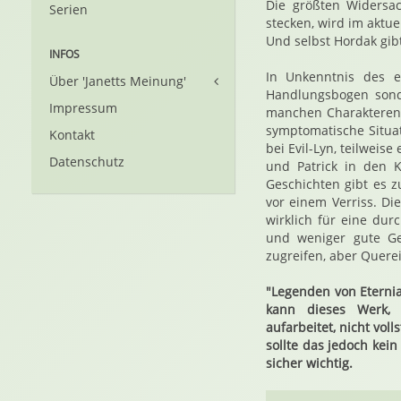
Die größten Widersa
Serien
stecken, wird im aktue
Und selbst Hordak gibt
INFOS
In Unkenntnis des e
Über 'Janetts Meinung'
Handlungsbogen sond
Impressum
manchen Charakteren 
symptomatische Situat
Kontakt
bei Evil-Lyn, teilwei
Datenschutz
und Patrick in den 
Geschichten gibt es 
vor einem Verriss. Di
wirklich für eine du
und weniger gute Ges
zugreifen, aber Querei
"Legenden von Eternia
kann dieses Werk, 
aufarbeitet, nicht vol
sollte das jedoch kei
sicher wichtig.