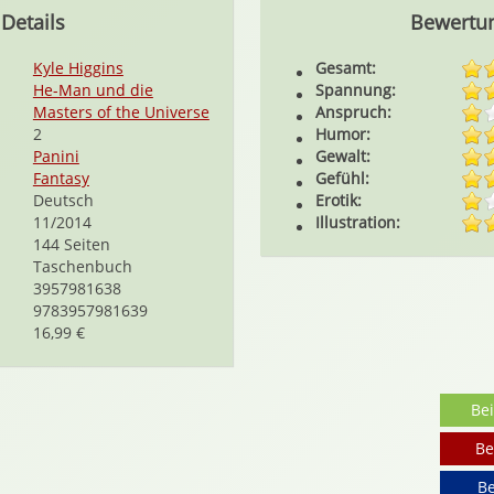
Details
Bewertu
Kyle Higgins
Gesamt:
He-Man und die
Spannung:
Masters of the Universe
Anspruch:
2
Humor:
Panini
Gewalt:
Fantasy
Gefühl:
Deutsch
Erotik:
11/2014
Illustration:
144 Seiten
Taschenbuch
3957981638
9783957981639
16,99 €
Be
Be
Be