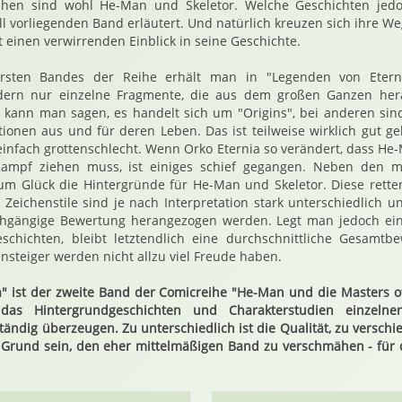
chen sind wohl He-Man und Skeletor. Welche Geschichten jedo
ll vorliegenden Band erläutert. Und natürlich kreuzen sich ihre We
 einen verwirrenden Einblick in seine Geschichte.
rsten Bandes der Reihe erhält man in "Legenden von Eterni
ern nur einzelne Fragmente, die aus dem großen Ganzen herau
kann man sagen, es handelt sich um "Origins", bei anderen sind
ionen aus und für deren Leben. Das ist teilweise wirklich gut ge
se einfach grottenschlecht. Wenn Orko Eternia so verändert, dass 
Kampf ziehen muss, ist einiges schief gegangen. Neben den m
zum Glück die Hintergründe für He-Man und Skeletor. Diese rett
e Zeichenstile sind je nach Interpretation stark unterschiedlich 
rchgängige Bewertung herangezogen werden. Legt man jedoch ei
chichten, bleibt letztendlich eine durchschnittliche Gesamtbe
nsteiger werden nicht allzu viel Freude haben.
" ist der zweite Band der Comicreihe "He-Man und die Masters of
das Hintergrundgeschichten und Charakterstudien einzelner
lständig überzeugen. Zu unterschiedlich ist die Qualität, zu verschie
n Grund sein, den eher mittelmäßigen Band zu verschmähen - für 