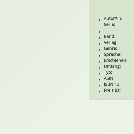
Autor*in:
Serie:
Band:
Verlag:
Genre:
Sprache:
Erschienen:
Umfang:
Typ:
ASIN:
ISBN 13:
Preis (D):