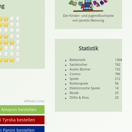
ng
Der Kinder- und Jugendbuchseite
von Janetts Meinung
Statistik
Belletristik
1304
Sachbücher
742
Audio-Bücher
152
Comics
796
Spiele
212
Rollenspiele
56
Elektronische Spiele
14
Musik
23
DVDs & Kino
23
Affiliate Links
i Amazon bestellen
i Tyrolia bestellen
i Panini bestellen