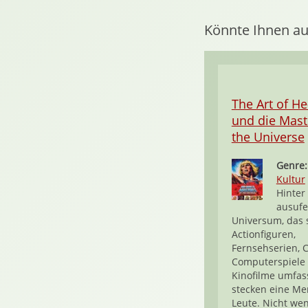
Könnte Ihnen au
The Art of H
und die Mast
the Universe
Genre
Kultur
Hinter
ausuf
Universum, das 
Actionfiguren,
Fernsehserien, 
Computerspiele
Kinofilme umfass
stecken eine M
Leute. Nicht we