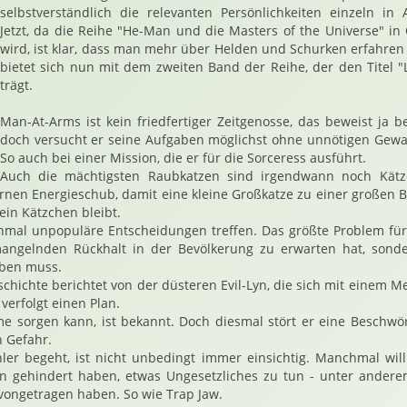
selbstverständlich die relevanten Persönlichkeiten einzeln i
Jetzt, da die Reihe "He-Man und die Masters of the Universe" i
wird, ist klar, dass man mehr über Helden und Schurken erfahren w
bietet sich nun mit dem zweiten Band der Reihe, der den Titel 
trägt.
Man-At-Arms ist kein friedfertiger Zeitgenosse, das beweist ja 
doch versucht er seine Aufgaben möglichst ohne unnötigen Gewal
So auch bei einer Mission, die er für die Sorceress ausführt.
Auch die mächtigsten Raubkatzen sind irgendwann noch Kät
ernen Energieschub, damit eine kleine Großkatze zu einer großen B
ein Kätzchen bleibt.
mal unpopuläre Entscheidungen treffen. Das größte Problem für 
mangelnden Rückhalt in der Bevölkerung zu erwarten hat, sonde
eben muss.
chichte berichtet von der düsteren Evil-Lyn, die sich mit einem
 verfolgt einen Plan.
me sorgen kann, ist bekannt. Doch diesmal stört er eine Beschwö
n Gefahr.
er begeht, ist nicht unbedingt immer einsichtig. Manchmal will
n gehindert haben, etwas Ungesetzliches zu tun - unter anderem
ongetragen haben. So wie Trap Jaw.