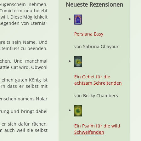
Neueste Rezensionen
n Augenschein nehmen.
n Comicform neu belebt
ill. Diese Möglichkeit
"Legenden von Eternia"
Persiana Easy
bereits sein Name. Und
von Sabrina Ghayour
teinfluss zu beenden.
zchen. Und manchmal
attle Cat wird. Obwohl
Ein Gebet für die
einen guten König ist
achtsam Schreitenden
rn dass er selbst mit
von Becky Chambers
 Menschen namens Nolar
rung und bringt dabei
 er sich dafür rächen,
Ein Psalm für die wild
 auch weil sie selbst
Schweifenden