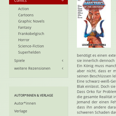
Comics
Action
Cartoons
Graphic Novels
Fantasy
Frankobelgisch
Horror
Science-Fiction
Superhelden
benötigt es einen ext
Spiele
sie innerlich dennoch 
Ein König muss manch
weitere Rezensionen
aber nicht, dass er 
seinen Beschlüssen l
Eine schwarz-weiß-Ges
Blak einlässt. Doch sie
Dass Orko für Proble
AUTOR*INNEN & VERLAGE
die gesamte Realität i
Jemand der einen Fehl
Autor*innen
dass ihn andere dara
Verlage
schweren Schaden dav