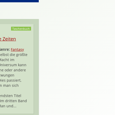
Taschenbuch
 Zeiten
Genre:
Fantasy
Selbst die größte
Macht im
Universum kann
ine oder andere
zwungen
ies passiert,
n man sich
ndsten Titel
 Im dritten Band
an und...