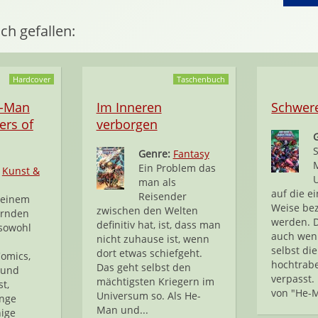
ch gefallen:
Hardcover
Taschenbuch
e-Man
Im Inneren
Schwere
ers of
verborgen
Genre:
Fantasy
Ein Problem das
:
Kunst &
man als
auf die e
Reisender
 einem
Weise be
zwischen den Welten
ernden
werden. D
definitiv hat, ist, dass man
sowohl
auch wen
nicht zuhause ist, wenn
selbst die
dort etwas schiefgeht.
Comics,
hochtrabe
Das geht selbst den
 und
verpasst.
mächtigsten Kriegern im
t,
von "He-M
Universum so. Als He-
enge
Man und...
nige