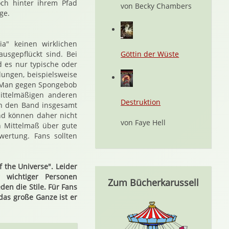
ch hinter ihrem Pfad
von Becky Chambers
ge.
a" keinen wirklichen
sgepflückt sind. Bei
Göttin der Wüste
 es nur typische oder
lungen, beispielsweise
He-Man gegen Spongebob
ittelmäßigen anderen
Destruktion
en den Band insgesamt
und können daher nicht
von Faye Hell
n Mittelmaß über gute
wertung. Fans sollten
 the Universe". Leider
 wichtiger Personen
Zum Bücherkarussell
den die Stile. Für Fans
das große Ganze ist er