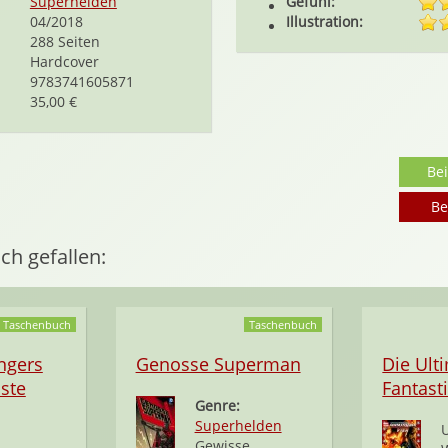
Superhelden
Gefühl:
04/2018
Illustration:
288 Seiten
Hardcover
9783741605871
35,00 €
Be
Be
ch gefallen:
Taschenbuch
Taschenbuch
ngers
Genosse Superman
Die Ult
hste
Fantast
Genre:
Superhelden
U
Gewisse