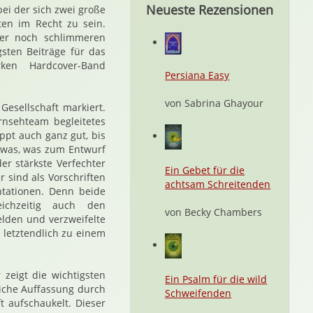
Neueste Rezensionen
 bei der sich zwei große
en im Recht zu sein.
ner noch schlimmeren
gsten Beiträge für das
ken Hardcover-Band
Persiana Easy
von Sabrina Ghayour
Gesellschaft markiert.
rnsehteam begleitetes
pt auch ganz gut, bis
Etwas, was zum Entwurf
der stärkste Verfechter
Ein Gebet für die
r sind als Vorschriften
achtsam Schreitenden
ntationen. Denn beide
ichzeitig auch den
von Becky Chambers
Helden und verzweifelte
letztendlich zu einem
 zeigt die wichtigsten
Ein Psalm für die wild
liche Auffassung durch
Schweifenden
t aufschaukelt. Dieser