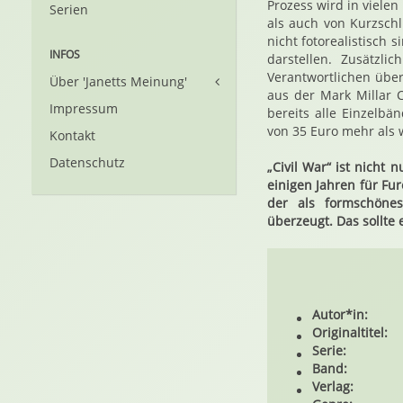
Prozess wird in viele
Serien
als auch von Kurzsch
nicht fotorealistisch
INFOS
darstellen. Zusätzl
Verantwortlichen über
Über 'Janetts Meinung'
aus der Mark Millar 
Impressum
bereits alle Einzelb
von 35 Euro mehr als 
Kontakt
Datenschutz
„Civil War“ ist nicht
einigen Jahren für Fur
der als formschönes
überzeugt. Das sollte 
Autor*in:
Originaltitel:
Serie:
Band:
Verlag: