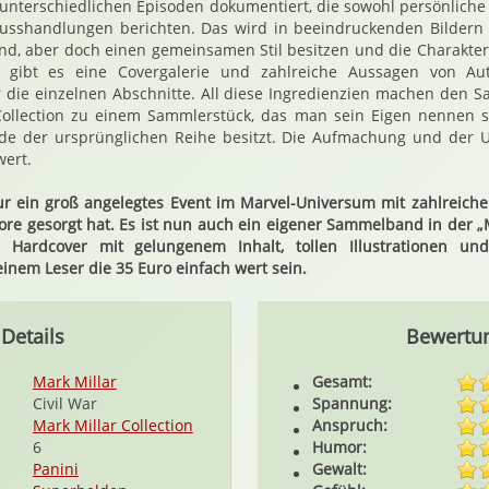
n unterschiedlichen Episoden dokumentiert, die sowohl persönliche
lusshandlungen berichten. Das wird in beeindruckenden Bildern f
 sind, aber doch einen gemeinsamen Stil besitzen und die Charakte
ich gibt es eine Covergalerie und zahlreiche Aussagen von Au
 die einzelnen Abschnitte. All diese Ingredienzien machen den 
Collection zu einem Sammlerstück, das man sein Eigen nennen s
ände der ursprünglichen Reihe besitzt. Die Aufmachung und der 
wert.
 nur ein groß angelegtes Event im Marvel-Universum mit zahlreiche
ore gesorgt hat. Es ist nun auch ein eigener Sammelband in der „M
 Hardcover mit gelungenem Inhalt, tollen Illustrationen und
einem Leser die 35 Euro einfach wert sein.
Details
Bewertu
Mark Millar
Gesamt:
Civil War
Spannung:
Mark Millar Collection
Anspruch:
6
Humor:
Panini
Gewalt: