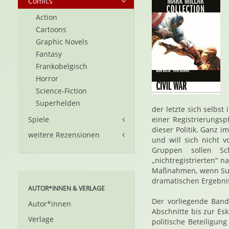
Comics
Action
Cartoons
Graphic Novels
Fantasy
Frankobelgisch
Horror
Science-Fiction
Superhelden
der letzte sich selbs
Spiele
einer Registrierungspf
dieser Politik. Ganz i
weitere Rezensionen
und will sich nicht 
Gruppen sollen Sc
„nichtregistrierten“ n
Maßnahmen, wenn Supe
dramatischen Ergebni
AUTOR*INNEN & VERLAGE
Der vorliegende Band 
Autor*innen
Abschnitte bis zur Es
Verlage
politische Beteiligun