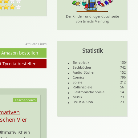
Der Kinder- und Jugendbuchseite
von Janetts Meinung
Affiliate Links
Statistik
i Amazon bestellen
Belletristik
1304
i Tyrolia bestellen
Sachbücher
742
Audio-Bücher
152
Comics
796
Spiele
212
Rollenspiele
56
Elektronische Spiele
14
Musik
23
Taschenbuch
DVDs & Kino
23
imativen
ischen Vier
ltimativ ist ein