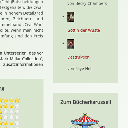
 (Fehl-)Entscheidungen
von Becky Chambers
estgehalten, die zwar
re in hohem Detailgrad
toren, Zeichnern und
Sammelband „Civil War“
ollte, wenn man nicht
Göttin der Wüste
Umfang sind den Preis
n Unterserien, das vor
Destruktion
ark Millar Collection“,
 Zusatzinformationen
von Faye Hell
ng
Zum Bücherkarussell