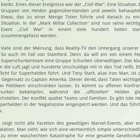
bleibt. Eines dieser Ereignisse war der „Civil War“. Eine Situation,
Gruppen von Helden gegenüberstanden und jeweils behauptet
Etwas, das zu einer Menge Toten führte und danach zu ei
Situation. In der „Mark Millar Collection“ sind nun seine wichti
Event „Civil War“ in einem viele hundert Seiten star
zusammengefasst worden.
Viele sind der Meinung, dass Reality-TV den Untergang unserer 
So auch im Fall von Stamford. Denn da will ein von einem Fe
Superschurkenteam eine Gruppe Schurken überwältigen. Das klap
t in die Luft jagt und hunderte Unschuldige mit in den Tod reißt. 
licht für Superhelden führt. Und Tony Stark, alias Iron Man, ist 
m Gegensatz zu Captain Amerika. Dieser denkt, dass Taten wichtige
von Politikern einschränken lassen. Es kommt zu offenen Konfro
hurken bekämpfen, während die „offiziellen“ Helden gle
achstellen. Der Konflikt spaltet Teams und Familien. Es gibt tote 
rhelden in der Negativzone eingesperrt werden. Und das führt 
s.
zeigt nicht alle Facetten des gewaltigen Marvel-Events, aber er
kalation. Man sieht, wie sich eine vermeintlich simple unterschied
g zu einer waschechten Katastrophe für eine gesamte Gesellschaf