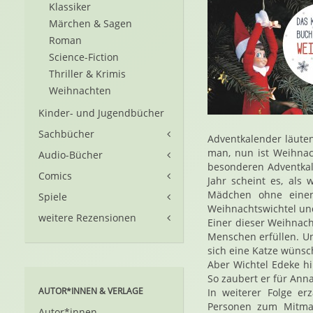
Klassiker
Märchen & Sagen
Roman
Science-Fiction
Thriller & Krimis
Weihnachten
Kinder- und Jugendbücher
Sachbücher
Adventkalender läuten
man, nun ist Weihnac
Audio-Bücher
besonderen Adventkal
Comics
Jahr scheint es, als
Mädchen ohne einen
Spiele
Weihnachtswichtel und
weitere Rezensionen
Einer dieser Weihnach
Menschen erfüllen. Un
sich eine Katze wünsc
Aber Wichtel Edeke hi
So zaubert er für Anna
AUTOR*INNEN & VERLAGE
In weiterer Folge e
Personen zum Mitmac
Autor*innen