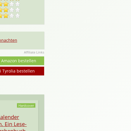
hnachten
Affiliate Links
i Amazon bestellen
i Tyrolia bestellen
Hardcover
alender
n. Ein Lese-
rchenbuch