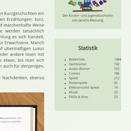
en Kurzgeschichten ein
Der Kinder- und Jugendbuchseite
hen Erzählungen: kurz,
von Janetts Meinung
uf märchenhafte Weise
e werden tatsächlich
lung es sich handelt,
 für Erwachsene. Manch
Statistik
auf übermäßigen Luxus
eder andere lösen mit
Belletristik
1304
s etwas, bis man sich
Sachbücher
742
n auch für denjenigen,
Audio-Bücher
152
Comics
796
nd Nachdenken, ebenso
Spiele
212
Rollenspiele
56
Elektronische Spiele
14
Musik
23
DVDs & Kino
23