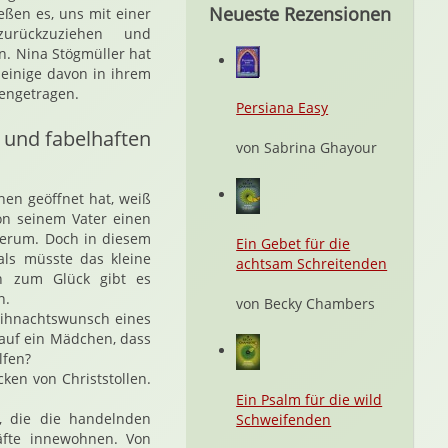
Neueste Rezensionen
eßen es, uns mit einer
urückzuziehen und
n. Nina Stögmüller hat
 einige davon in ihrem
engetragen.
Persiana Easy
 und fabelhaften
von Sabrina Ghayour
hen geöffnet hat, weiß
on seinem Vater einen
herum. Doch in diesem
Ein Gebet für die
als müsste das kleine
achtsam Schreitenden
h zum Glück gibt es
n.
von Becky Chambers
Weihnachtswunsch eines
 auf ein Mädchen, dass
lfen?
ken von Christstollen.
Ein Psalm für die wild
, die die handelnden
Schweifenden
äfte innewohnen. Von