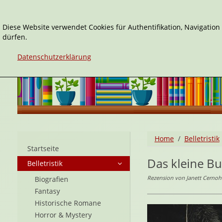
Diese Website verwendet Cookies für Authentifikation, Navigatio
dürfen.
Datenschutzerklärung
Home
Belletristik
Startseite
Das kleine B
Belletristik
Rezension von Janett Cerno
Biografien
Fantasy
Historische Romane
Horror & Mystery