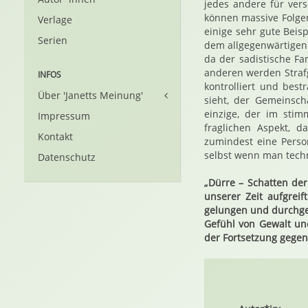
jedes andere für ver
können massive Folge
Verlage
einige sehr gute Beis
Serien
dem allgegenwärtigen
da der sadistische Fa
anderen werden Straf
INFOS
kontrolliert und bestr
Über 'Janetts Meinung'
sieht, der Gemeinsch
einzige, der im stim
Impressum
fraglichen Aspekt, 
Kontakt
zumindest eine Perso
selbst wenn man techni
Datenschutz
„Dürre – Schatten der
unserer Zeit aufgrei
gelungen und durchge
Gefühl von Gewalt und
der Fortsetzung gegen