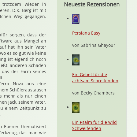
Neueste Rezensionen
 trotzdem wieder in
eren. D.K. Berg ist mit
olchen Weg gegangen.
Persiana Easy
afür sorgen, dass der
oftware aus Mangel an
von Sabrina Ghayour
uf hat ihn sein Vater
wo es so gut wie keine
ng ist eigentlich noch
nießt, anderen Schaden
, das der Farm seines
Ein Gebet für die
t.
achtsam Schreitenden
 Terra Nova aus eine
einem Schüleraustausch
von Becky Chambers
as mehr als nur einen
hen Jack, seinem Vater,
zu einem Zeitpunkt zu
.
Ein Psalm für die wild
n Ebenen thematisiert
Schweifenden
Werkzeug, das man wie