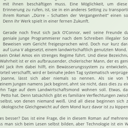
mit ihnen beschäftigen muss. Eine Möglichkeit, um diese
Erinnerung zu rufen, ist, sie in ein anderes Setting zu transporti
ihrem Roman „Dürre – Schatten der Vergangenheit“ einen s
Denn ihr Werk spielt in einer fernen Zukunft.
Gerade noch freut sich Jack O’Connor, weil seine Freunde d
geniale junge Programmierer nach dem Schreiben illegaler S
Beweisen vom Gericht freigesprochen wird. Doch nur kurz dara
auf Luna V abgesetzt, einem landwirtschaftlich genutzten Mond, 
sein Onkel Amos ein strenges Regime führt. Und diese Bezeichnu
 Wahrheit ist er ein aufbrausender, cholerischer Mann, der es ge
l Jack ihm dabei hilft, ein Bewässerungssystem zu entwickeln
rteil verschafft, wird er beinahe jeden Tag systematisch verprügel
h Joanne, lässt sich aber niemals so nennen. Als sie von
 einem Jungen namens Jack beginnt, ahnt sie nicht, dass dies zu 
zehn Tage auf dem Landwirtschaftsmond wohnen soll. Etwas, d
n Petto hat. Denn tatsächlich gibt es familiäre Verflechtungen zwisc
 selbst, von denen niemand weiß. Und all diese beginnen sich 
s ökologische Gleichgewicht auf dem Mond kurz davor ist zu kippen
les besser? Das ist eine Frage, die in diesem Roman auf mehrere
ss man sich beim Lesen selbst bilden, aber Technologie ist ein 