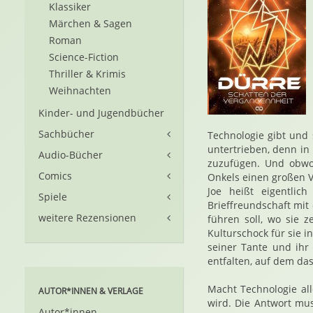
Klassiker
Märchen & Sagen
Roman
Science-Fiction
Thriller & Krimis
Weihnachten
Kinder- und Jugendbücher
Sachbücher
Technologie gibt und 
untertrieben, denn in
Audio-Bücher
zuzufügen. Und obwoh
Comics
Onkels einen großen Vo
Joe heißt eigentlic
Spiele
Brieffreundschaft mit
weitere Rezensionen
führen soll, wo sie 
Kulturschock für sie i
seiner Tante und ihr
entfalten, auf dem da
Macht Technologie al
AUTOR*INNEN & VERLAGE
wird. Die Antwort mu
Autor*innen