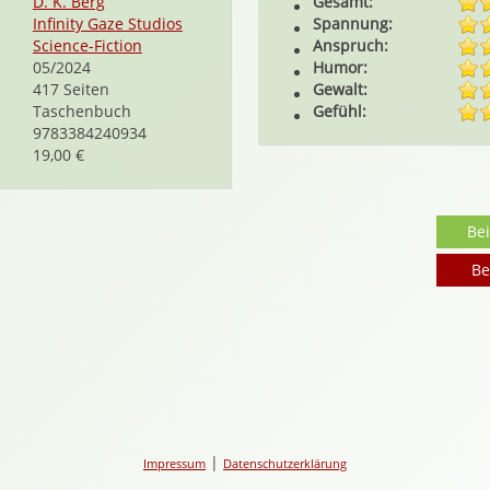
D. K. Berg
Gesamt:
Infinity Gaze Studios
Spannung:
Science-Fiction
Anspruch:
05/2024
Humor:
417 Seiten
Gewalt:
Taschenbuch
Gefühl:
9783384240934
19,00 €
Be
Be
|
Impressum
Datenschutzerklärung