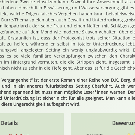
schiedene Zwecke einsetzen kann. Sowohl ihre Anwesenheit als 
n haben. Hinsichtlich Bewässerung und Wasserversorgung gibt es
piele, welche Folgen falsches Vorgehen haben kann, beispielsweis
 Dürre-Thema spielen aber auch Gewalt und Unterdrückung große 
milienpatriarch, der seine Frau und einen Neffen mit Schlägen ge
gefangene auf dem Mond wie moderne Sklaven gehalten, über ele
aft. Erstaunlich ist, dass der Protagonist trotz seiner Situation e
aft zu helfen, während er selbst in totaler Unterdrückung lebt.
mungsvoll angelegten Setting ein wenig unglaubwürdig wirkt.
dass es so viele familiäre Verknüpfungen zwischen den Charak
n im Hintergrund vermuten, die die Strippen zieht. Insgesamt i
sch nicht zu sehr in die Tiefe geht. Aber das ist für die Geschicht
 Vergangenheit“ ist der erste Roman einer Reihe von D.K. Berg,
ft und in ein anderes futuristisches Setting überführt. Auch w
hend spannend ist, muss man mögliche Leser*innen warnen. Den
 Unterdrückung ist sicher nicht für alle geeignet. Man kann alle
 diese Ungerechtigkeit aufbegehrt wird.
Details
Bewertu