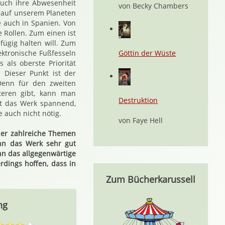
auch ihre Abwesenheit
von Becky Chambers
 auf unserem Planeten
e auch in Spanien. Von
Rollen. Zum einen ist
fügig halten will. Zum
ktronische Fußfesseln
Göttin der Wüste
s als oberste Priorität
 Dieser Punkt ist der
 Denn für den zweiten
teren gibt, kann man
Destruktion
st das Werk spannend,
e auch nicht nötig.
von Faye Hell
 der zahlreiche Themen
enn das Werk sehr gut
n das allgegenwärtige
rdings hoffen, dass in
Zum Bücherkarussell
ng