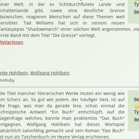
einer Welt, in der es lichtdurchflutete Lande und
Ty
Schattenlande gibt, sowie eine deutliche Grenze
Be
dazwischen, reagieren Menschen auf diese Themen weit
sensibler. Tad Williams hat sich in seinem neuen
Fantasyepos "Shadowmarch" einer solchen Welt angenommen, vo
erste Band mit dem Titel "Die Grenze" vorliegt.
Weiterlesen
eike Hohlbein
,
Wolfgang Hohlbein
ernohuby
Die Titel mancher literarischen Werke muten ein wenig wie
ein Scherz an. So gut wie jedem, der häufiger liest, ist auf
Be
die Frage, was man da gerade lese, schon einmal die
schnippische Antwort "Ein Buch" entschlüpft. Auf die
Ty
Gegenfrage welches, konnte man problemlos "Das Buch"
Be
entgegnen. Wolfgang Hohlbein hat dieses Wortspiel
tatsächlich salonfähig gemacht und sein Roman "Das Buch"
ist nun als Taschenbuch im Heyne Verlag erschienen.