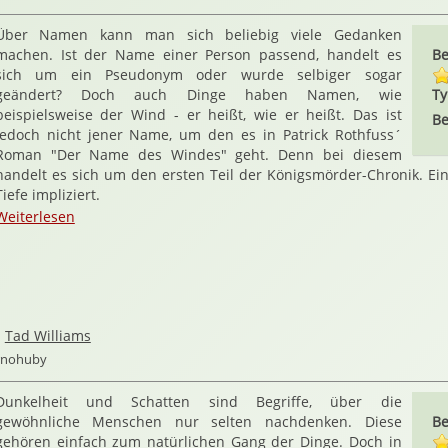
Über Namen kann man sich beliebig viele Gedanken
machen. Ist der Name einer Person passend, handelt es
Be
sich um ein Pseudonym oder wurde selbiger sogar
geändert? Doch auch Dinge haben Namen, wie
Ty
beispielsweise der Wind - er heißt, wie er heißt. Das ist
Be
jedoch nicht jener Name, um den es in Patrick Rothfuss´
Roman "Der Name des Windes" geht. Denn bei diesem
handelt es sich um den ersten Teil der Königsmörder-Chronik. Ein
Tiefe impliziert.
Weiterlesen
n
Tad Williams
ernohuby
Dunkelheit und Schatten sind Begriffe, über die
gewöhnliche Menschen nur selten nachdenken. Diese
Be
gehören einfach zum natürlichen Gang der Dinge. Doch in