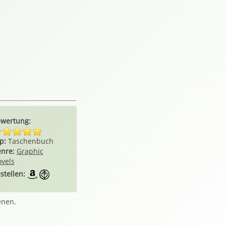
wertung:
p:
Taschenbuch
nre:
Graphic
vels
stellen:
enen.