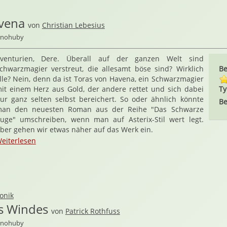
vena
von
Christian Lebesius
ernohuby
venturien, Dere. Überall auf der ganzen Welt sind
chwarzmagier verstreut, die allesamt böse sind? Wirklich
Be
lle? Nein, denn da ist Toras von Havena, ein Schwarzmagier
it einem Herz aus Gold, der andere rettet und sich dabei
Ty
ur ganz selten selbst bereichert. So oder ähnlich könnte
Be
an den neuesten Roman aus der Reihe "Das Schwarze
uge" umschreiben, wenn man auf Asterix-Stil wert legt.
ber gehen wir etwas näher auf das Werk ein.
eiterlesen
onik
s Windes
von
Patrick Rothfuss
ernohuby