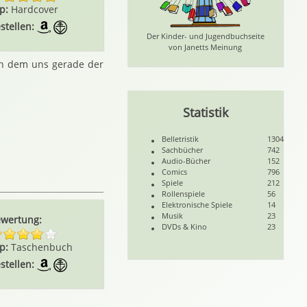
p:
Hardcover
stellen:
Der Kinder- und Jugendbuchseite
von Janetts Meinung
n dem uns gerade der
Statistik
Belletristik
1304
Sachbücher
742
Audio-Bücher
152
Comics
796
Spiele
212
Rollenspiele
56
Elektronische Spiele
14
Musik
23
wertung:
DVDs & Kino
23
p:
Taschenbuch
stellen: