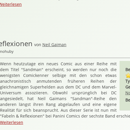
Weiterlesen
eflexionen
von
Neil Gaiman
ernohuby
Wenn heutzutage ein neues Comic aus einer Reihe mit
dem Titel "Sandman" erscheint, so werden nur noch die
Be
wenigsten Comickenner selbige mit den schon etwas
anachronistisch anmutenden früheren Reihen der
Ty
gleichnamigen Superhelden aus dem DC und dem Marvel-
Ge
Universum assoziieren. Obwohl ursprünglich bei DC
No
angesiedelt, hat Neil Gaimans "Sandman"-Reihe den
Be
anderen längst ihren Rang abgelaufen und eine eigene
Realität für sich beansprucht. Aus dieser Serie ist nun mit
"Fabeln & Reflexionen" bei Panini Comics der sechste Band erschi
Weiterlesen