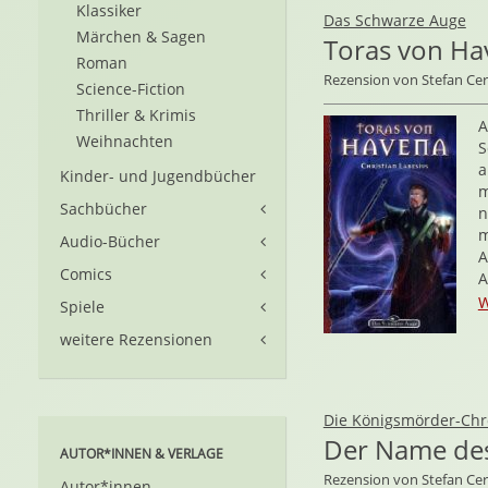
Klassiker
Das Schwarze Auge
Märchen & Sagen
Toras von Ha
Roman
Rezension von Stefan C
Science-Fiction
Thriller & Krimis
A
Weihnachten
S
a
Kinder- und Jugendbücher
m
Sachbücher
n
m
Audio-Bücher
A
Comics
A
W
Spiele
weitere Rezensionen
Die Königsmörder-Chr
Der Name de
AUTOR*INNEN & VERLAGE
Rezension von Stefan C
Autor*innen