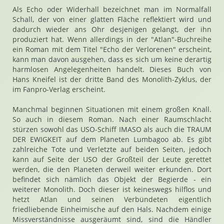
Als Echo oder Widerhall bezeichnet man im Normalfall
Schall, der von einer glatten Fläche reflektiert wird und
dadurch wieder ans Ohr desjenigen gelangt, der ihn
produziert hat. Wenn allerdings in der "Atlan"-Buchreihe
ein Roman mit dem Titel "Echo der Verlorenen" erscheint,
kann man davon ausgehen, dass es sich um keine derartig
harmlosen Angelegenheiten handelt. Dieses Buch von
Hans Kneifel ist der dritte Band des Monolith-Zyklus, der
im Fanpro-Verlag erscheint.
Manchmal beginnen Situationen mit einem großen Knall.
So auch in diesem Roman. Nach einer Raumschlacht
stürzen sowohl das USO-Schiff IMASO als auch die TRAUM
DER EWIGKEIT auf dem Planeten Lumbagoo ab. Es gibt
zahlreiche Tote und Verletzte auf beiden Seiten, jedoch
kann auf Seite der USO der Großteil der Leute gerettet
werden, die den Planeten derweil weiter erkunden. Dort
befindet sich nämlich das Objekt der Begierde - ein
weiterer Monolith. Doch dieser ist keineswegs hilflos und
hetzt Atlan und seinen Verbündeten eigentlich
friedliebende Einheimische auf den Hals. Nachdem einige
Missverständnisse ausgeräumt sind, sind die Händler