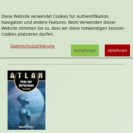
Diese Website verwendet Cookies für Authentifikation,
Navigation und andere Features. Beim Verwenden dieser
Home
Belletristik
Echo der Verlorenen
Website stimmen Sie zu, dass wir diese notwendigen Session-
Cookies platzieren dürfen.
Atlan
Echo der Verlorenen
Datenschutzerklärung
von
Hans Kneifel
Annehmen
Ablehnen
Rezension von Stefan Cernohuby | 13. April 2009