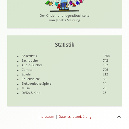
Der Kinder- und Jugendbuchseite
von Janetts Meinung
Statistik
Belletristik
1304
Sachbücher
742
Audio-Bücher
152
Comics
796
Spiele
212
Rollenspiele
56
Elektronische Spiele
14
Musik
23
DVDs & Kino
23
|
Impressum
Datenschutzerklärung