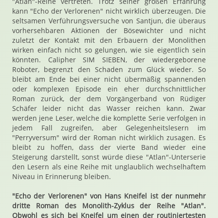
"Atlan"-Reihe vertreten. Trotz seiner großen Erfahrung
kann "Echo der Verlorenen" nicht wirklich überzeugen. Die
seltsamen Verführungsversuche von Santjun, die überaus
vorhersehbaren Aktionen der Bösewichter und nicht
zuletzt der Kontakt mit den Erbauern der Monolithen
wirken einfach nicht so gelungen, wie sie eigentlich sein
könnten. Calipher SIM SIEBEN, der wiedergeborene
Roboter, begrenzt den Schaden zum Glück wieder. So
bleibt am Ende bei einer nicht übermäßig spannenden
oder komplexen Episode ein eher durchschnittlicher
Roman zurück, der dem Vorgängerband von Rüdiger
Schäfer leider nicht das Wasser reichen kann. Zwar
werden jene Leser, welche die komplette Serie verfolgen in
jedem Fall zugreifen, aber Gelegenheitslesern im
"Perryversum" wird der Roman nicht wirklich zusagen. Es
bleibt zu hoffen, dass der vierte Band wieder eine
Steigerung darstellt, sonst würde diese "Atlan"-Unterserie
den Lesern als eine Reihe mit unglaublich wechselhaftem
Niveau in Erinnerung bleiben.
"Echo der Verlorenen" von Hans Kneifel ist der nunmehr
dritte Roman des Monolith-Zyklus der Reihe "Atlan".
Obwohl es sich bei Kneifel um einen der routiniertesten