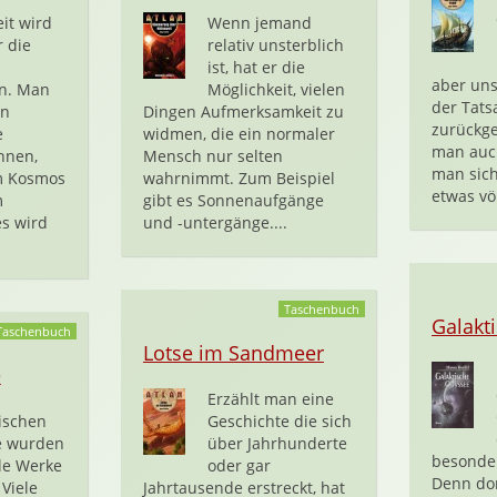
eit wird
Wenn jemand
 die
relativ unsterblich
ist, hat er die
aber uns
n. Man
Möglichkeit, vielen
der Tat
en
Dingen Aufmerksamkeit zu
zurückge
e
widmen, die ein normaler
man auch
nnen,
Mensch nur selten
man sich
m Kosmos
wahrnimmt. Zum Beispiel
etwas völ
m
gibt es Sonnenaufgänge
es wird
und -untergänge....
Taschenbuch
Galakt
Taschenbuch
Lotse im Sandmeer
e
Erzählt man eine
ischen
Geschichte die sich
e wurden
über Jahrhunderte
besonder
ele Werke
oder gar
Denn dor
Viele
Jahrtausende erstreckt, hat