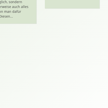
glich, sondern
rweise auch alles
nn man dafür
Diesen...