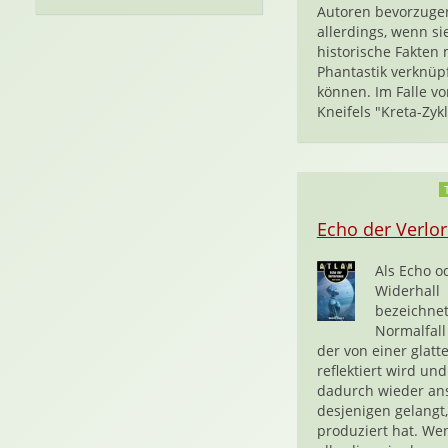
Autoren bevorzuge
allerdings, wenn si
historische Fakten 
Phantastik verknüp
können. Im Falle v
Kneifels "Kreta-Zykl
Echo der Verlo
Als Echo o
Widerhall
bezeichne
Normalfall 
der von einer glatt
reflektiert wird und
dadurch wieder an
desjenigen gelangt,
produziert hat. We