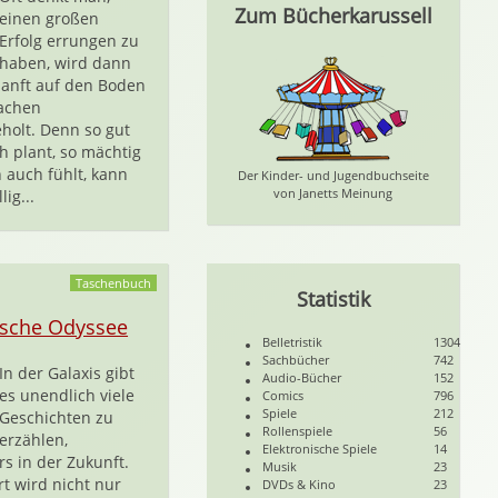
Zum Bücherkarussell
einen großen
Erfolg errungen zu
haben, wird dann
anft auf den Boden
sachen
holt. Denn so gut
 plant, so mächtig
 auch fühlt, kann
Der Kinder- und Jugendbuchseite
von Janetts Meinung
lig...
Taschenbuch
Statistik
ische Odyssee
Belletristik
1304
Sachbücher
742
In der Galaxis gibt
Audio-Bücher
152
es unendlich viele
Comics
796
Spiele
212
Geschichten zu
Rollenspiele
56
erzählen,
Elektronische Spiele
14
s in der Zukunft.
Musik
23
t wird nicht nur
DVDs & Kino
23