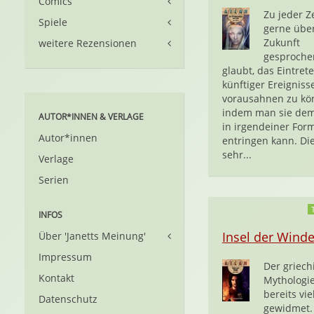
Comics
Zu jeder Z
Spiele
gerne über
Zukunft
weitere Rezensionen
gesproche
glaubt, das Eintret
künftiger Ereigniss
vorausahnen zu kö
indem man sie de
AUTOR*INNEN & VERLAGE
in irgendeiner For
Autor*innen
entringen kann. Di
sehr...
Verlage
Serien
INFOS
Insel der Wind
Über 'Janetts Meinung'
Impressum
Der griech
Kontakt
Mythologi
bereits vi
Datenschutz
gewidmet. 