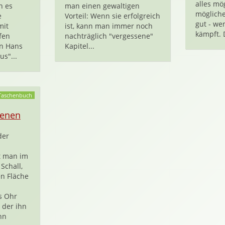
alles mö
n es
man einen gewaltigen
mögliche
e
Vorteil: Wenn sie erfolgreich
gut - we
mit
ist, kann man immer noch
kämpft. 
fen
nachträglich "vergessene"
on Hans
Kapitel...
us"...
Taschenbuch
renen
der
t man im
Schall,
en Fläche
s Ohr
 der ihn
nn