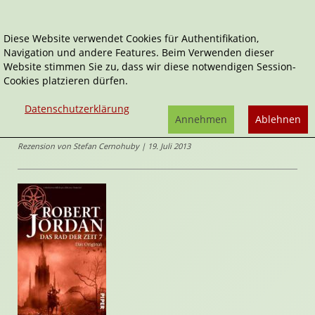
Diese Website verwendet Cookies für Authentifikation,
Navigation und andere Features. Beim Verwenden dieser
Home
Belletristik
Die Krone der Schwerter
Website stimmen Sie zu, dass wir diese notwendigen Session-
Cookies platzieren dürfen.
Das Rad der Zeit - das Original
Die Krone der Schwerter
Datenschutzerklärung
von
Robert
Annehmen
Ablehnen
Jordan
Rezension von Stefan Cernohuby | 19. Juli 2013