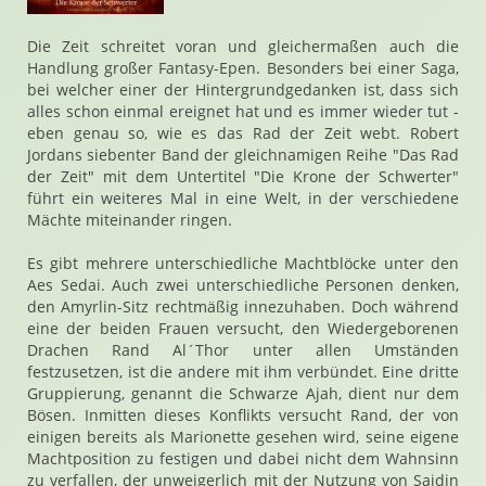
Die Zeit schreitet voran und gleichermaßen auch die
Handlung großer Fantasy-Epen. Besonders bei einer Saga,
bei welcher einer der Hintergrundgedanken ist, dass sich
alles schon einmal ereignet hat und es immer wieder tut -
eben genau so, wie es das Rad der Zeit webt. Robert
Jordans siebenter Band der gleichnamigen Reihe "Das Rad
der Zeit" mit dem Untertitel "Die Krone der Schwerter"
führt ein weiteres Mal in eine Welt, in der verschiedene
Mächte miteinander ringen.
Es gibt mehrere unterschiedliche Machtblöcke unter den
Aes Sedai. Auch zwei unterschiedliche Personen denken,
den Amyrlin-Sitz rechtmäßig innezuhaben. Doch während
eine der beiden Frauen versucht, den Wiedergeborenen
Drachen Rand Al´Thor unter allen Umständen
festzusetzen, ist die andere mit ihm verbündet. Eine dritte
Gruppierung, genannt die Schwarze Ajah, dient nur dem
Bösen. Inmitten dieses Konflikts versucht Rand, der von
einigen bereits als Marionette gesehen wird, seine eigene
Machtposition zu festigen und dabei nicht dem Wahnsinn
zu verfallen, der unweigerlich mit der Nutzung von Saidin