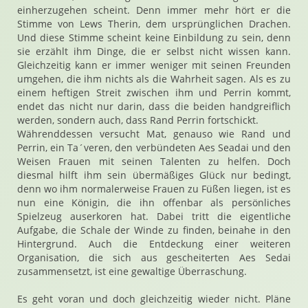
einherzugehen scheint. Denn immer mehr hört er die
Stimme von Lews Therin, dem ursprünglichen Drachen.
Und diese Stimme scheint keine Einbildung zu sein, denn
sie erzählt ihm Dinge, die er selbst nicht wissen kann.
Gleichzeitig kann er immer weniger mit seinen Freunden
umgehen, die ihm nichts als die Wahrheit sagen. Als es zu
einem heftigen Streit zwischen ihm und Perrin kommt,
endet das nicht nur darin, dass die beiden handgreiflich
werden, sondern auch, dass Rand Perrin fortschickt.
Währenddessen versucht Mat, genauso wie Rand und
Perrin, ein Ta´veren, den verbündeten Aes Seadai und den
Weisen Frauen mit seinen Talenten zu helfen. Doch
diesmal hilft ihm sein übermäßiges Glück nur bedingt,
denn wo ihm normalerweise Frauen zu Füßen liegen, ist es
nun eine Königin, die ihn offenbar als persönliches
Spielzeug auserkoren hat. Dabei tritt die eigentliche
Aufgabe, die Schale der Winde zu finden, beinahe in den
Hintergrund. Auch die Entdeckung einer weiteren
Organisation, die sich aus gescheiterten Aes Sedai
zusammensetzt, ist eine gewaltige Überraschung.
Es geht voran und doch gleichzeitig wieder nicht. Pläne