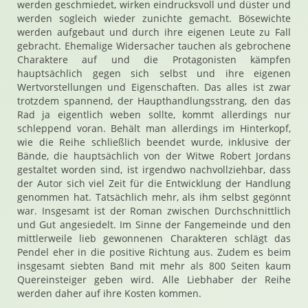
werden geschmiedet, wirken eindrucksvoll und düster und
werden sogleich wieder zunichte gemacht. Bösewichte
werden aufgebaut und durch ihre eigenen Leute zu Fall
gebracht. Ehemalige Widersacher tauchen als gebrochene
Charaktere auf und die Protagonisten kämpfen
hauptsächlich gegen sich selbst und ihre eigenen
Wertvorstellungen und Eigenschaften. Das alles ist zwar
trotzdem spannend, der Haupthandlungsstrang, den das
Rad ja eigentlich weben sollte, kommt allerdings nur
schleppend voran. Behält man allerdings im Hinterkopf,
wie die Reihe schließlich beendet wurde, inklusive der
Bände, die hauptsächlich von der Witwe Robert Jordans
gestaltet worden sind, ist irgendwo nachvollziehbar, dass
der Autor sich viel Zeit für die Entwicklung der Handlung
genommen hat. Tatsächlich mehr, als ihm selbst gegönnt
war. Insgesamt ist der Roman zwischen Durchschnittlich
und Gut angesiedelt. Im Sinne der Fangemeinde und den
mittlerweile lieb gewonnenen Charakteren schlägt das
Pendel eher in die positive Richtung aus. Zudem es beim
insgesamt siebten Band mit mehr als 800 Seiten kaum
Quereinsteiger geben wird. Alle Liebhaber der Reihe
werden daher auf ihre Kosten kommen.