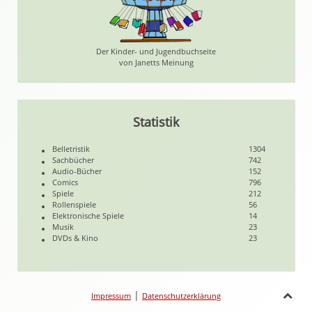
Der Kinder- und Jugendbuchseite
von Janetts Meinung
Statistik
Belletristik
1304
Sachbücher
742
Audio-Bücher
152
Comics
796
Spiele
212
Rollenspiele
56
Elektronische Spiele
14
Musik
23
DVDs & Kino
23
|
Impressum
Datenschutzerklärung