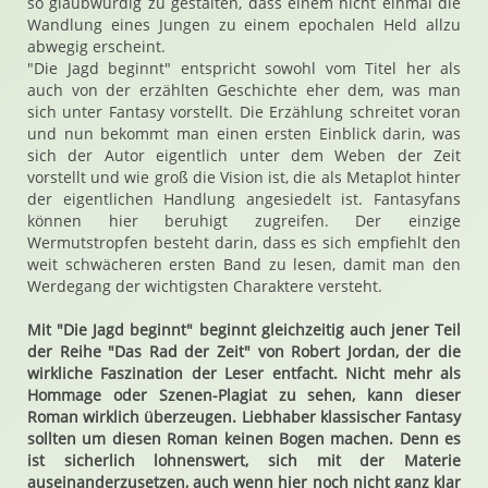
so glaubwürdig zu gestalten, dass einem nicht einmal die
Wandlung eines Jungen zu einem epochalen Held allzu
abwegig erscheint.
"Die Jagd beginnt" entspricht sowohl vom Titel her als
auch von der erzählten Geschichte eher dem, was man
sich unter Fantasy vorstellt. Die Erzählung schreitet voran
und nun bekommt man einen ersten Einblick darin, was
sich der Autor eigentlich unter dem Weben der Zeit
vorstellt und wie groß die Vision ist, die als Metaplot hinter
der eigentlichen Handlung angesiedelt ist. Fantasyfans
können hier beruhigt zugreifen. Der einzige
Wermutstropfen besteht darin, dass es sich empfiehlt den
weit schwächeren ersten Band zu lesen, damit man den
Werdegang der wichtigsten Charaktere versteht.
Mit "Die Jagd beginnt" beginnt gleichzeitig auch jener Teil
der Reihe "Das Rad der Zeit" von Robert Jordan, der die
wirkliche Faszination der Leser entfacht. Nicht mehr als
Hommage oder Szenen-Plagiat zu sehen, kann dieser
Roman wirklich überzeugen. Liebhaber klassischer Fantasy
sollten um diesen Roman keinen Bogen machen. Denn es
ist sicherlich lohnenswert, sich mit der Materie
auseinanderzusetzen, auch wenn hier noch nicht ganz klar