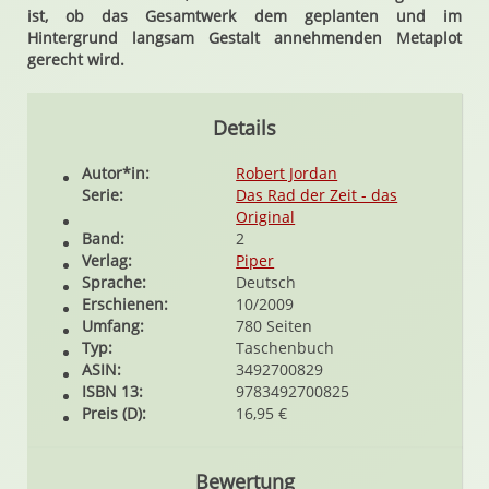
ist, ob das Gesamtwerk dem geplanten und im
Hintergrund langsam Gestalt annehmenden Metaplot
gerecht wird.
Details
Autor*in:
Robert Jordan
Serie:
Das Rad der Zeit - das
Original
Band:
2
Verlag:
Piper
Sprache:
Deutsch
Erschienen:
10/2009
Umfang:
780 Seiten
Typ:
Taschenbuch
ASIN:
3492700829
ISBN 13:
9783492700825
Preis (D):
16,95 €
Bewertung