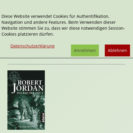
Diese Website verwendet Cookies für Authentifikation,
Navigation und andere Features. Beim Verwenden dieser
Home
Belletristik
Die Jagd beginnt
Website stimmen Sie zu, dass wir diese notwendigen Session-
Cookies platzieren dürfen.
Das Rad der Zeit - das Original
Die Jagd beginnt
Datenschutzerklärung
von
Robert Jordan
Annehmen
Ablehnen
Rezension von Stefan Cernohuby | 06. Februar 2010