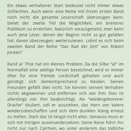
Ein etwas verhaltener Start bedeutet nicht immer etwas
Schlechtes. Auch wenn eine Reihe mit ihrem ersten Band
noch nicht die gesamte Leserschaft überzeugen kann,
bietet der zweite Teil die Möglichkeit, ein breiteres
Publikum zu erreichen. Natürlich vorausgesetzt, man kann
auch jene Leser, denen der Beginn nicht so gut gefallen
hat, davon überzeugen, weiterzulesen. Lohnt es sich beim
zweiten Band der Reihe "Das Rad der Zeit" von Robert
Jordan?
Rand al´Thor hat ein kleines Problem. Da die Silbe "al" im
Normalfall eine adelige Person bezeichnet, wird er immer
öfter für eine fremde Lordschaft gehalten und auch
genötigt, sich dementsprechend zu kleiden. Seinen
Freunden gefällt dies nicht. Sie können seinem Verhalten
nichts abgewinnen und entfernen sich von ihm. Dies ist
allerdings von ihm beabsichtigt. Als "wiedergeborener
Drache" tituliert, soll er ausziehen, das Horn von Valere
wiederzubeschaffen und sich dem dunklen König erneut
zu stellen. Doch das ist längst nicht alles. Genauso muss er
sich mit Intrigen auseinandersetzen. Seine Reise führt ihn
nicht nur nach Cairhien, wo unter anderem das tödliche