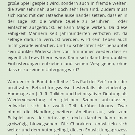
große Spiel gespielt wird, sondern auch in fremde Welten,
die zwar sehr nah, aber doch sehr fern sind. Zudem muss
sich Rand mit der Tatsache auseinander setzen, dass er in
der Lage ist, die wahre Quelle zu berühren - oder
einfacher ausgedrückt, er kann Magie wirken. Da diese
Fähigkeit Männern seit Jahrhunderten verboten ist, da
selbige dadurch verrückt werden, wird sein Leben auch
nicht gerade einfacher. Und zu schlechter Letzt behauptet
sein dunkler Widersacher von ihm immer wieder, dass er
eigentlich Lews Therin wäre. Kann sich Rand den dunklen
Einflüsterungen entziehen und seinen Weg gehen, ohne
dass er zu seinem Untergang wird?
War der erste Band der Reihe "Das Rad der Zeit" unter der
positivsten Betrachtungsweise bestenfalls als eindeutige
Hommage an J. R. R. Tolkien und bei negativer Deutung als
Wiederverwertung der gleichen Szenen aufzufassen,
entwickelt sich der zweite Teil darüber hinaus. Zwar
nimmt die Handlung weitere Anleihen auf, wie zum
Beispiel aus der Artussage, doch darüber kann man
großzügig hinwegsehen. Die Charaktere entwickeln sich
weiter und dem Autor gelingt, diesen Entwicklungsprozess