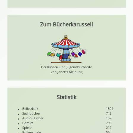
Zum Bücherkarussell
Der Kinder- und Jugendbuchseite
von Janetts Meinung
Statistik
Belletristik
1304
Sachbücher
742
Audio-Bücher
152
Comics
796
Spiele
212
Rollenspiele
56