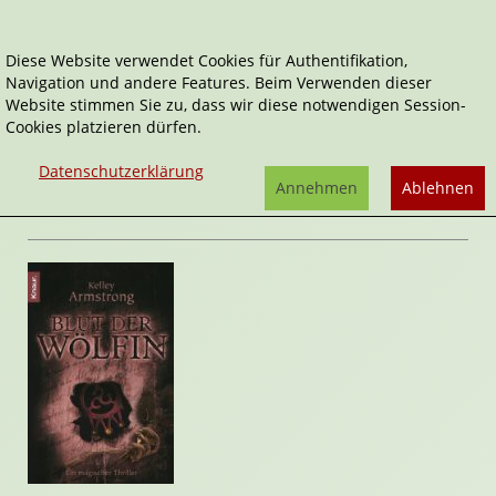
Diese Website verwendet Cookies für Authentifikation,
Navigation und andere Features. Beim Verwenden dieser
Home
Belletristik
Blut der Wölfin
Website stimmen Sie zu, dass wir diese notwendigen Session-
Cookies platzieren dürfen.
Werwolf-Saga
Blut der Wölfin
Datenschutzerklärung
von
Kelley Armstrong
Annehmen
Ablehnen
Rezension von Stefan Cernohuby | 06. September 2009