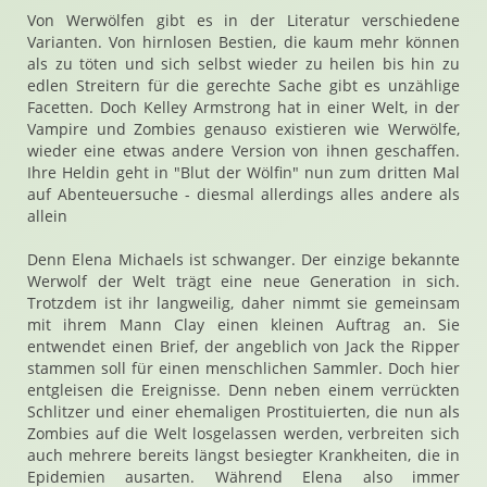
Von Werwölfen gibt es in der Literatur verschiedene
Varianten. Von hirnlosen Bestien, die kaum mehr können
als zu töten und sich selbst wieder zu heilen bis hin zu
edlen Streitern für die gerechte Sache gibt es unzählige
Facetten. Doch Kelley Armstrong hat in einer Welt, in der
Vampire und Zombies genauso existieren wie Werwölfe,
wieder eine etwas andere Version von ihnen geschaffen.
Ihre Heldin geht in "Blut der Wölfin" nun zum dritten Mal
auf Abenteuersuche - diesmal allerdings alles andere als
allein
Denn Elena Michaels ist schwanger. Der einzige bekannte
Werwolf der Welt trägt eine neue Generation in sich.
Trotzdem ist ihr langweilig, daher nimmt sie gemeinsam
mit ihrem Mann Clay einen kleinen Auftrag an. Sie
entwendet einen Brief, der angeblich von Jack the Ripper
stammen soll für einen menschlichen Sammler. Doch hier
entgleisen die Ereignisse. Denn neben einem verrückten
Schlitzer und einer ehemaligen Prostituierten, die nun als
Zombies auf die Welt losgelassen werden, verbreiten sich
auch mehrere bereits längst besiegter Krankheiten, die in
Epidemien ausarten. Während Elena also immer