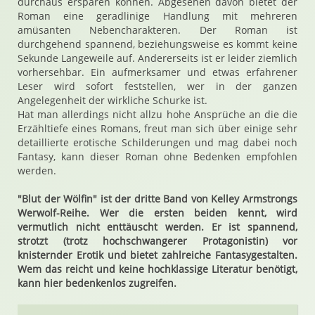
durchaus ersparen können. Abgesehen davon bietet der
Roman eine geradlinige Handlung mit mehreren
amüsanten Nebencharakteren. Der Roman ist
durchgehend spannend, beziehungsweise es kommt keine
Sekunde Langeweile auf. Andererseits ist er leider ziemlich
vorhersehbar. Ein aufmerksamer und etwas erfahrener
Leser wird sofort feststellen, wer in der ganzen
Angelegenheit der wirkliche Schurke ist.
Hat man allerdings nicht allzu hohe Ansprüche an die die
Erzähltiefe eines Romans, freut man sich über einige sehr
detaillierte erotische Schilderungen und mag dabei noch
Fantasy, kann dieser Roman ohne Bedenken empfohlen
werden.
"Blut der Wölfin" ist der dritte Band von Kelley Armstrongs
Werwolf-Reihe. Wer die ersten beiden kennt, wird
vermutlich nicht enttäuscht werden. Er ist spannend,
strotzt (trotz hochschwangerer Protagonistin) vor
knisternder Erotik und bietet zahlreiche Fantasygestalten.
Wem das reicht und keine hochklassige Literatur benötigt,
kann hier bedenkenlos zugreifen.