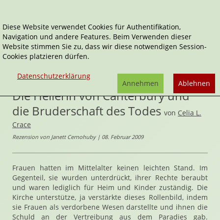
Diese Website verwendet Cookies für Authentifikation,
Navigation und andere Features. Beim Verwenden dieser
Home
Audio-Bücher
Historisch
Website stimmen Sie zu, dass wir diese notwendigen Session-
Cookies platzieren dürfen.
Die Heilerin von Canterbury und die Bruderschaft des
Todes
Datenschutzerklärung
Annehmen
Ablehnen
Die Heilerin von Canterbury und
die Bruderschaft des Todes
von
Celia L.
Crace
Rezension von Janett Cernohuby | 08. Februar 2009
Frauen hatten im Mittelalter keinen leichten Stand. Im
Gegenteil, sie wurden unterdrückt, ihrer Rechte beraubt
und waren lediglich für Heim und Kinder zuständig. Die
Kirche unterstütze, ja verstärkte dieses Rollenbild, indem
sie Frauen als verdorbene Wesen darstellte und ihnen die
Schuld an der Vertreibung aus dem Paradies gab.