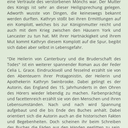
eine Vertraute des verstorbenen Mönchs war. Der Mutter
des Königs ist sehr an dieser Heiligsprechung gelegen.
Adworth wusste von Dingen, die keineswegs bekannt
werden durften. Kathryn stößt bei ihren Ermittlungen auf
ein Komplott, welches bis zur Königinmutter reicht und
auch mit dem Krieg zwischen den Häusern York und
Lancaster zu tun hat. Mit ihrer Hartnäckigkeit und ihrem
Mut kommt Kathryn diesem Komplott auf die Spur, begibt
sich dabei aber selbst in Lebensgefahr.
"Die Heilerin von Canterbury und die Bruderschaft des
Todes" ist ein weiterer spannender Roman aus der Feder
Celia L. Grace. Eindrucksvoll und fesselnd erzählt sie von
den Abenteuern ihrer Protagonistin, der Heilerin und
Apothekerin Kathryn Swinbrooke. Dabei gelingt es der
Autorin, das England des 15. Jahrhunderts in den Ohren
des Hörers wieder lebendig zu machen. Farbenprächtig
und facettenreich erzählt sie von den Menschen und ihren
Lebensumständen. Nach und nach wird Spannung
aufgebaut und die bis Ende des Buches anhält. Dabei
orientiert sich die Autorin auch an die historischen Fakten
und Begebenheiten. Doch scheinen ihr beim Schreiben
des Buches die Fäden aus den Händen geglitten zu sein.