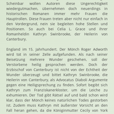
Scheinbar wollen Autoren diese Ungerechtigkeit
wiedergutmachen, übernehmen doch neuerdings in
historischen Romanen immer mehr Frauen die
Hauptrollen. Diese Frauen treten aber nicht nur einfach in
den Vordergrund, nein sie begleiten hohe Stellen und
Positionen. So auch bei Celia L. Grace und ihrer
Romanheldin Kathryn Swinbrooke, der Heilerin von
Canterbury.
England im 15. Jahrhundert. Der Mönch Roger Adworth
wird tot in seiner Zelle aufgefunden. Als nach seiner
Beisetzung mehrere Wunder geschehen, soll der
Verstorbene heilig gesprochen werden. Doch der
Erzbischof von Canterbury ist nicht von der Echtheit der
Wunder überzeugt und bittet Kathryn Swinbrooke, die
Heilerin von Canterbury, als Advocatus Diaboli Argumente
gegen eine Heiligsprechung zu finden. Sofort begibt sich
Kathryn zum Franziskanerkloster, um die Leiche zu
exhumieren. Der Tod gibt Rätsel auf und bald schon wird
klar, dass der Mönch keines natürlichen Todes gestorben
ist. Zudem muss Kathryn mit äußerster Vorsicht an den
Fall heran gehen, da die Königinmutter Cecily von York