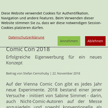
Diese Website verwendet Cookies für Authentifikation,
Navigation und andere Features. Beim Verwenden dieser
Home
Artikel
Website stimmen Sie zu, dass wir diese notwendigen Session-
Phantastik-Autoren auf der Vienna Comic Con 2018
Cookies platzieren dürfen.
Phantastik-Autoren auf der Vienna
Datenschutzerklärung
Annehmen
Ablehnen
Comic Con 2018
Erfolgreiche Eigenwerbung für ein neues
Konzept
Beitrag von Stefan Cernohuby | 22. November 2018
Auf der Vienna Comic Con gibt es jedes Jahr
neue Experimente. 2018 bestand einer jener
Versuche - initiiert von Sabine Simmet - darin,
auch Nicht-Comic-Autoren auf der Messe
anzusiedeln und sowohl konventionelle als