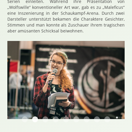
Serien einleiten. Während ihre Präsentation von
„Wolfswille“ konventioneller Art war, gab es zu „Maleficus“
eine Inszenierung in der Schaukampf-Arena. Durch zwei
Darsteller unterstützt bekamen die Charaktere Gesichter,
Stimmen und man konnte als Zuschauer ihrem tragischen
aber amüsanten Schicksal beiwohnen.
Melanie Vogltanz präsentiert Maleficus
Band 1 der Reihe Schwarzes Blut
Übungskampf
Es geht los
Riposte
Wird es ernst?
Es wird nichts mehr
Aber die Autorin
Preisgekr