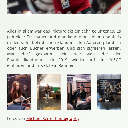
Stefan Cernohuby präsentiert die Hilfskräfte
Starke Worte
Böser Nekromant
Die Action beginnt
Wer sind diese Gestalten?
Das ging schief
Nekromantie wirkt!
Doch Hal Jordan m
Verabschied
Ein Drac
Alles in allem war das Pilotprojekt ein sehr gelungenes. Es
gab viele Zuschauer und man konnte an einem ebenfalls
in der Nähe befindlichen Stand mit den Autoren plaudern
oder auch Bücher erwerben und sich signieren lassen.
Man darf gespannt sein, wie viele der der
Phantastikautoren sich 2019 wieder auf der VIECC
einfinden und in welchem Rahmen.
Fotos von
Michael Seirer Photography