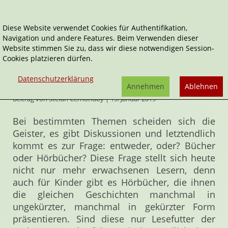
Diese Website verwendet Cookies für Authentifikation,
Navigation und andere Features. Beim Verwenden dieser
Home
Artikel
Hörbuch vs. Buch
Website stimmen Sie zu, dass wir diese notwendigen Session-
Cookies platzieren dürfen.
Hörbuch vs. Buch
Datenschutzerklärung
Annehmen
Ablehnen
Beitrag von Stefan Cernohuby | 15. Januar 2019
Bei bestimmten Themen scheiden sich die
Geister, es gibt Diskussionen und letztendlich
kommt es zur Frage: entweder, oder? Bücher
oder Hörbücher? Diese Frage stellt sich heute
nicht nur mehr erwachsenen Lesern, denn
auch für Kinder gibt es Hörbücher, die ihnen
die gleichen Geschichten manchmal in
ungekürzter, manchmal in gekürzter Form
präsentieren. Sind diese nur Lesefutter der