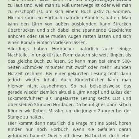
zu laut sind, weil man zu Fuß unterwegs ist oder weil man
zu erschöpft ist, um sich einem Buch aktiv zu widmen.
Hierbei kann ein Hörbuch natürlich Abhilfe schaffen. Man
kann den Lärm von außen ausblenden, kann Strecken
überbrücken und sich dabei eine spannende Geschichte
anhören oder seine müden Augen rasten lassen und sich
einen Roman einfach vorlesen lassen.
Allerdings haben Hörbücher natürlich auch einige
Nachteile. In ungekürzter Form dauern sie weit länger, als
das gleiche Buch zu lesen. So kann man bei einem 500-
Seiten-Schmöker mitunter mit zwölf oder mehr Stunden
Hörzeit rechnen. Bei einer gekürzten Lesung fehlt dann
jedoch wieder Inhalt. Auch Kinderbücher kann man
hiervon nicht ausnehmen. So hat beispielsweise das
gerade wieder ziemlich aktuelle „Jim Knopf und Lukas der
Lokomotivführer“ als ungekürzte Lesung sechs CDs und
über sieben Stunden Hördauer. Da benötigt es dann schon
Könner wie Robert Missler, um die jungen Zuhörer bei der
Stange zu halten.
Hier kommt dann natürlich die Frage mit ins Spiel, hören
Kinder nur noch Hörbuch, wenn sie Gefallen daran
gefunden haben? Oder sind diese Hörbücher doch eher