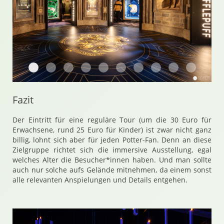
Harry Potter Ausstellung in Wien Metastadt
Harry Potter Ausstellung in Wien Metastadt
Harry Potter Ausstellung in Wien Metastadt
Harry Potter Ausstellung in Wien Metas
Harry Potter Ausstellung in Wien 
Harry Potter Ausstellung in 
Harry Potter Ausstellun
Harry Potter Ausst
Harry Potter 
Harry Po
Fazit
Der Eintritt für eine reguläre Tour (um die 30 Euro für
Erwachsene, rund 25 Euro für Kinder) ist zwar nicht ganz
billig, lohnt sich aber für jeden Potter-Fan. Denn an diese
Zielgruppe richtet sich die immersive Ausstellung, egal
welches Alter die Besucher*innen haben. Und man sollte
auch nur solche aufs Gelände mitnehmen, da einem sonst
alle relevanten Anspielungen und Details entgehen.