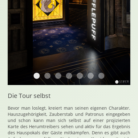
Harry Potter Ausstellung in Wien Metastadt
Harry Potter Ausstellung in Wien Metasta
Harry Potter Ausstellung in Wien Me
Harry Potter Ausstellung in Wi
Harry Potter Ausstellung 
Harry Potter Ausstel
Harry Potter Au
Die Tour selbst
Bevor man loslegt, kreiert man seinen eigenen Charakter.
Hauszugehörigkeit, Zauberstab und Patronus eingegeben
und schon kann man sich selbst auf einer projizierten
Karte des Herumtreibers sehen und aktiv für das Ergebnis
des Hauspokals der Gäste mitkämpfen. Denn es gibt auch