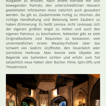
Aufgaben zu erfüllen. Nach einem Korridor mit sich
bewegenden Porträts, den unterschiedlichen Häusern
gewidmeten Inforäumen muss natürlich auch gezaubert
werden. Da gilt es, Zaubertränke richtig zu mischen, die
richtige Handhaltung und Betonung beim Zaubern zu
haben (Erinnerung: Es heißt Leviosa, nicht Leviosaa), sich
der eigenen größten Angst zu stellen und auch den
eigenen Patronus zu beschwören. Nebenbei gibt es viele
Originalkostüme und Requisiten zu bestaunen, vom
unvermeidlichen ersten Weasley-Pullover über das
Schwert von Godcric Gryffindor, den Feuerkelch oder
(zerstörte) Horkruxe. Man konnte viele Objekte der
Begierde von Sammlern sichten und erfuhr zum Teil
tatsächlich neue Fakten über Bücher, Filme, Spin-Offs und
Theaterstück.