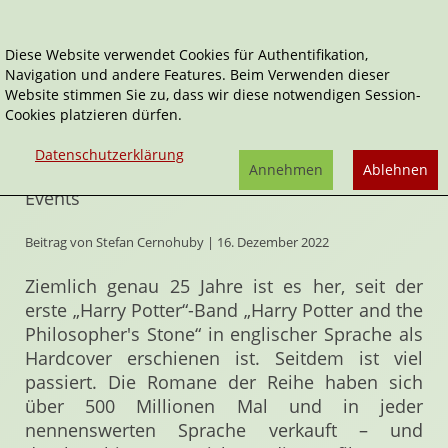
Diese Website verwendet Cookies für Authentifikation,
Navigation und andere Features. Beim Verwenden dieser
Home
Artikel
Harry Potter: Die Ausstellung
Website stimmen Sie zu, dass wir diese notwendigen Session-
Cookies platzieren dürfen.
Harry Potter: Die Ausstellung
Datenschutzerklärung
Annehmen
Ablehnen
Europapremiere des immersiven Harry-Potter-
Events
Beitrag von Stefan Cernohuby | 16. Dezember 2022
Ziemlich genau 25 Jahre ist es her, seit der
erste „Harry Potter“-Band „Harry Potter and the
Philosopher's Stone“ in englischer Sprache als
Hardcover erschienen ist. Seitdem ist viel
passiert. Die Romane der Reihe haben sich
über 500 Millionen Mal und in jeder
nennenswerten Sprache verkauft – und