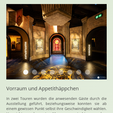
Harry Potter Ausstellung in Wien Metastadt
Harry Potter Ausstellung in Wien Metastadt
Harry Potter Ausstellung in Wien Metas
Harry Potter Ausstellung in Wien 
Harry Potter Ausstellung in 
Harry Potter Ausstellun
Harry Potter Ausst
Harry Potter 
Vorraum und Appetithäppchen
In zwei Touren wurden die anwesenden Gäste durch die
Ausstellung geführt, beziehungsweise konnten sie ab
einem gewissen Punkt selbst ihre Geschwindigkeit wählen.