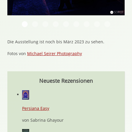
Harry Potter Ausstellung in Wien Metastadt
Harry Potter Ausstellung in Wien Metastadt
Harry Potter Ausstellung in Wien Metasta
Harry Potter Ausstellung in Wien Me
Harry Potter Ausstellung in Wi
Harry Potter Ausstellung 
Harry Potter Ausstel
Harry Potter Au
Harry Pott
Die Ausstellung ist noch bis März 2023 zu sehen.
Fotos von
Michael Seirer Photography
Neueste Rezensionen
Persiana Easy
von Sabrina Ghayour