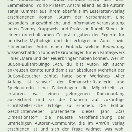
Sammelband „Yo-ho Piraten“. Anschließend las die Autorin
Tanja Kummer aus ihrem ebenfalls im Leseratten-Verlag
erschienenen Roman „Sturm der Verbannten“. Eine
besonders ungewöhnliche und informative Veranstaltung
boten Tommy Krappweis und Professor Rudolf Simek: In
einem unterhaltsamen Gespräch gaben der Experte für
nordische Mythologie und der erfolgreiche Autor sowie
Filmemacher Autor einen Einblick, welche Bedeutung
wissenschaftlich fundierte Grundlagen für ein Fantasywerk
– hier „Mara und der Feuerbringer“ haben können. Wer im
BuCon-Bullshit-Bingo „Ach, du bist Autor? Ich auch!“
ankreuzen konnte (und damit zur absoluten Mehrheit der
BuCon-Besucher zählte), hatte beim Workshop „Aller
Anfang ist schwer“ der Romanschriftstellerin und
Spieleautorin Lena Falkenhagen die Möglichkeit, zu
erfahren, was einen gelungenen Romananfang
auszeichnet und so die Chancen auf zukünftige
schriftstellerische Erfolge zu erhöhen. Die Edition
Geschichtenweber präsentierte dieses Jahr „Das
Dimensionstor“, die neueste Veröffentlichung der
umtriebigen Autoren-Community, die im Amrûn Verlag
erschienen ist und sich der Frage widmet, was wohl