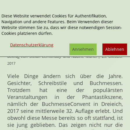
Diese Website verwendet Cookies für Authentifikation,
Navigation und andere Features. Beim Verwenden dieser
Home
Artikel
32. BuchmesseConvent in Dreieich
Website stimmen Sie zu, dass wir diese notwendigen Session-
Cookies platzieren dürfen.
32. BuchmesseConvent in Dreieich
Datenschutzerklärung
Annehmen
Ablehnen
Beitrag von Stefan Cernohuby und Nadine Muriel | 29. Oktober
2017
Viele Dinge ändern sich über die Jahre.
Gesichter, Schreibstile und Buchmessen.
Trotzdem hat eine der populärsten
Veranstaltungen in der Phantastikszene,
nämlich der BuchmesseConvent in Dreieich,
2017 seine mittlerweile 32. Auflage erlebt. Und
obwohl diese Messe bereits so oft stattfand, ist
sie jung geblieben. Das zeigen nicht nur die