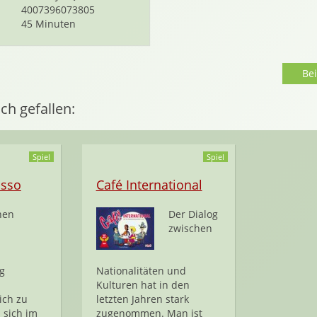
4007396073805
45 Minuten
Be
ch gefallen:
Spiel
Spiel
osso
Café International
nen
Der Dialog
zwischen
g
Nationalitäten und
Kulturen hat in den
ich zu
letzten Jahren stark
 sich im
zugenommen. Man ist