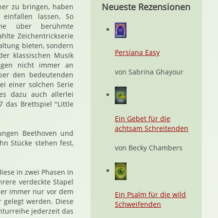
Neueste Rezensionen
äher zu bringen, haben
einfallen lassen. So
filme über berühmte
ahlte Zeichentrickserie
haltung bieten, sondern
Persiana Easy
der klassischen Musik
olgen nicht immer an
von Sabrina Ghayour
über den bedeutenden
i einer solchen Serie
 es dazu auch allerlei
das Brettspiel "Little
Ein Gebet für die
achtsam Schreitenden
jungen Beethoven und
n Stücke stehen fest,
von Becky Chambers
iese in zwei Phasen in
rere verdeckte Stapel
ber immer nur vor dem
Ein Psalm für die wild
r gelegt werden. Diese
Schweifenden
nturreihe jederzeit das