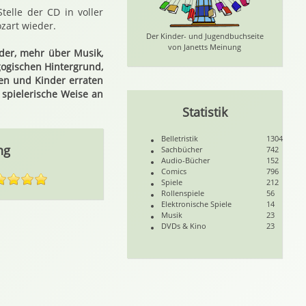
telle der CD in voller
ozart wieder.
Der Kinder- und Jugendbuchseite
von Janetts Meinung
der, mehr über Musik,
gogischen Hintergrund,
len und Kinder erraten
 spielerische Weise an
Statistik
Belletristik
1304
ng
Sachbücher
742
Audio-Bücher
152
Comics
796
Spiele
212
Rollenspiele
56
Elektronische Spiele
14
Musik
23
DVDs & Kino
23