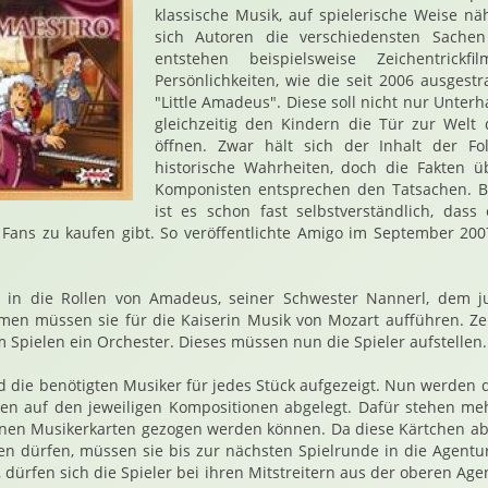
klassische Musik, auf spielerische Weise n
sich Autoren die verschiedensten Sachen 
entstehen beispielsweise Zeichentrick
Persönlichkeiten, wie die seit 2006 ausgestr
"Little Amadeus". Diese soll nicht nur Unter
gleichzeitig den Kindern die Tür zur Welt 
öffnen. Zwar hält sich der Inhalt der F
historische Wahrheiten, doch die Fakten 
Komponisten entsprechen den Tatsachen. Be
ist es schon fast selbstverständlich, dass
n Fans zu kaufen gibt. So veröffentlichte Amigo im September 2007 
en in die Rollen von Amadeus, seiner Schwester Nannerl, dem 
en müssen sie für die Kaiserin Musik von Mozart aufführen. Zeh
Spielen ein Orchester. Dieses müssen nun die Spieler aufstellen.
d die benötigten Musiker für jedes Stück aufgezeigt. Nun werden d
ten auf den jeweiligen Kompositionen abgelegt. Dafür stehen meh
enen Musikerkarten gezogen werden können. Da diese Kärtchen a
n dürfen, müssen sie bis zur nächsten Spielrunde in die Agentu
 dürfen sich die Spieler bei ihren Mitstreitern aus der oberen Age