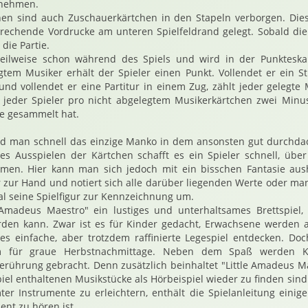
 nehmen.
n sind auch Zuschauerkärtchen in den Stapeln verborgen. Die
rechende Vordrucke am unteren Spielfeldrand gelegt. Sobald die 
die Partie.
teilweise schon während des Spiels und wird in der Punkteska
gtem Musiker erhält der Spieler einen Punkt. Vollendet er ein Stü
 und vollendet er eine Partitur in einem Zug, zählt jeder gelegte
 jeder Spieler pro nicht abgelegtem Musikerkärtchen zwei Minus
e gesammelt hat.
rd man schnell das einzige Manko in dem ansonsten gut durchdach
es Ausspielen der Kärtchen schafft es ein Spieler schnell, übe
mmen. Hier kann man sich jedoch mit ein bisschen Fantasie au
r zur Hand und notiert sich alle darüber liegenden Werte oder man
mal seine Spielfigur zur Kennzeichnung um.
e Amadeus Maestro" ein lustiges und unterhaltsames Brettspiel, 
rden kann. Zwar ist es für Kinder gedacht, Erwachsene werden a
es einfache, aber trotzdem raffinierte Legespiel entdecken. Doc
m für graue Herbstnachmittage. Neben dem Spaß werden K
Berührung gebracht. Denn zusätzlich beinhaltet "Little Amadeus M
piel enthaltenen Musikstücke als Hörbeispiel wieder zu finden sin
r Instrumente zu erleichtern, enthält die Spielanleitung einig
ent zu hören ist.