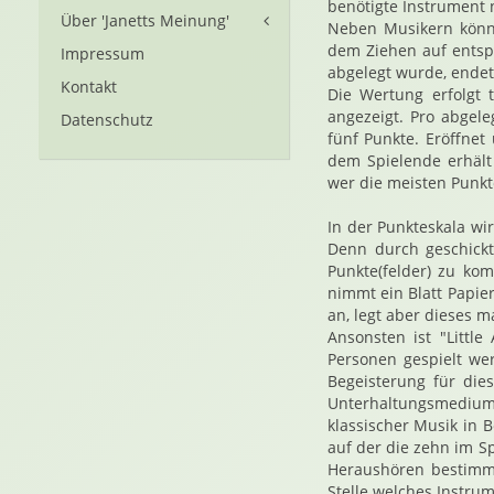
benötigte Instrument
Über 'Janetts Meinung'
Neben Musikern könne
dem Ziehen auf entsp
Impressum
abgelegt wurde, endet 
Kontakt
Die Wertung erfolgt 
angezeigt. Pro abgele
Datenschutz
fünf Punkte. Eröffnet
dem Spielende erhält
wer die meisten Punkt
In der Punkteskala wi
Denn durch geschickt
Punkte(felder) zu ko
nimmt ein Blatt Papie
an, legt aber dieses 
Ansonsten ist "Littl
Personen gespielt we
Begeisterung für dies
Unterhaltungsmediu
klassischer Musik in 
auf der die zehn im S
Heraushören bestimmte
Stelle welches Instrum