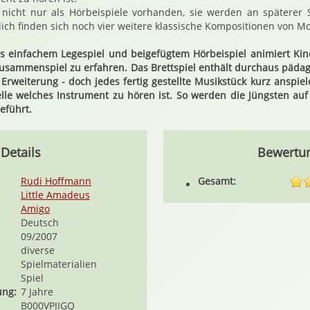
nicht nur als Hörbeispiele vorhanden, sie werden an späterer S
lich finden sich noch vier weitere klassische Kompositionen von M
s einfachem Legespiel und beigefügtem Hörbeispiel animiert Kin
usammenspiel zu erfahren. Das Brettspiel enthält durchaus päda
 Erweiterung - doch jedes fertig gestellte Musikstück kurz anspie
elle welches Instrument zu hören ist. So werden die Jüngsten auf
eführt.
Details
Bewertu
Rudi Hoffmann
Gesamt:
Little Amadeus
Amigo
Deutsch
09/2007
diverse
Spielmaterialien
Spiel
ung:
7 Jahre
B000VPJIGQ