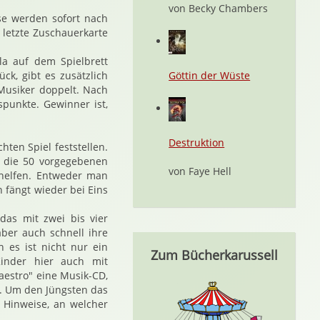
von Becky Chambers
se werden sofort nach
letzte Zuschauerkarte
la auf dem Spielbrett
ck, gibt es zusätzlich
Göttin der Wüste
 Musiker doppelt. Nach
punkte. Gewinner ist,
Destruktion
ten Spiel feststellen.
r die 50 vorgegebenen
von Faye Hell
shelfen. Entweder man
 fängt wieder bei Eins
das mit zwei bis vier
ber auch schnell ihre
h es ist nicht nur ein
Zum Bücherkarussell
inder hier auch mit
aestro" eine Musik-CD,
d. Um den Jüngsten das
e Hinweise, an welcher