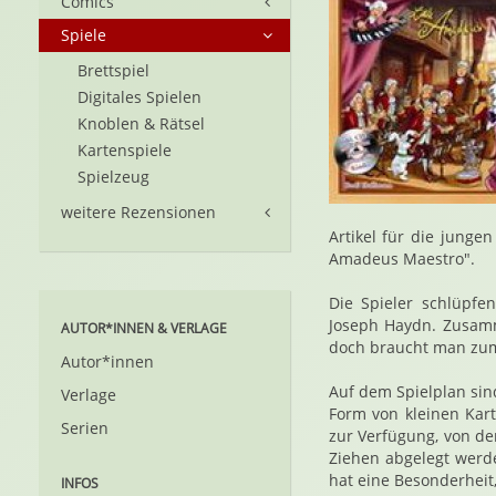
Comics
Spiele
Brettspiel
Digitales Spielen
Knoblen & Rätsel
Kartenspiele
Spielzeug
weitere Rezensionen
Artikel für die junge
Amadeus Maestro".
Die Spieler schlüpf
Joseph Haydn. Zusamm
AUTOR*INNEN & VERLAGE
doch braucht man zum 
Autor*innen
Auf dem Spielplan sin
Verlage
Form von kleinen Kar
Serien
zur Verfügung, von d
Ziehen abgelegt werde
hat eine Besonderheit,
INFOS