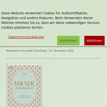
Diese Website verwendet Cookies für Authentifikation,
Navigation und andere Features. Beim Verwenden dieser
Home
Sachbücher
Wiener Zuckerbäckerei
Website stimmen Sie zu, dass wir diese notwendigen Session-
Cookies platzieren dürfen.
Wiener Zuckerbäckerei
Datenschutzerklärung
Süße Klassiker und wiederentdeckte Schätze
Annehmen
Ablehnen
von
Bernadette Wörndl
Rezension von Janett Cernohuby | 01. November 2024