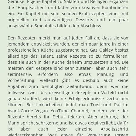
Gemüse. Eigene Kapitel zu Salaten und Beilagen ergänzen
die "Hauptsachen" und laden zum kreativen Kombinieren
ein. Ein Kapitel mit sehr soliden Brotrezepten, eines mit
originellen und aufwändigen Desserts und ein paar
ausgewählte Smoothies bilden den Abschluss.
Den Rezepten merkt man auf jeden Fall an, dass sie von
jemandem entwickelt wurden, der ein paar Jahre in einer
professionellen Küche zugebracht hat. Gaz Oakley besitzt
allerdings das Talent, seine Rezepte so zu formulieren,
dass sie auch in der Küche daheim umzusetzen sind. Die
meisten der Rezepte sind sehr zutaten- aber auch sehr
zeitintensiv, erfordern also etwas Planung und
Vorbereitung. Vielleicht gibt es deshalb auch keine
Angaben zum benötigten Zeitaufwand, denn wer die
teilweise zwei- bis dreiseitigen Rezepte im Vorfeld nicht
genau studiert, wird keine Erfolgserlebnisse verbuchen
können. Bei Unklarheiten findet man Trost und Rat im
Avant-Garde Vegan YouTube Channel, in dem viele der
Rezepte bereits ihr Debut feierten. Aber Achtung, der
Mann spricht sehr gerne und ist etwas detailverliebt, dafür
ist aber auch jeder einzelne Arbeitsschritt
wiedererkennbar. Was etwas für Verwirrung sorgen