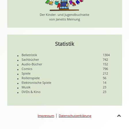
Der Kinder- und Jugendbuchseite
von Janetts Meinung
Statistik
Belletristik
1304
Sachbücher
742
Audio-Bücher
152
Comics
796
Spiele
212
Rollenspiele
56
Elektronische Spiele
14
Musik
23
DVDs & Kino
23
|
Impressum
Datenschutzerklärung