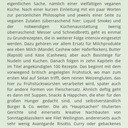
eigentlichen Sache, nämlich einer vielfältigen veganen
Küche. Nach einer kurzen Einleitung mit ein paar Worten
zur persönlichen Philosophie und jeweils einer Seite zu
veganen Zutaten (überraschend hier: Liquid Smoke) und
der notwendigen Küchenausstattung (wenig
überraschend: Messer und Schneidbrett), geht es einmal
zu Grundrezepten, die in weiterer Folge intensiv eingesetzt
werden. Dazu gehören vor allem Ersatz für Milchprodukte
wie eben Milch (Mandel, Cashew oder Haferflocken), Butter
(Rapsöl) und Käse (Cashews), aber auch Basisteige für
Nudeln und Kuchen. Danach folgen in zehn Kapiteln die
im Titel angekündigten 100 Rezepte. Das beginnt mit dem
vorwiegend britisch angelegten Frühstück, wo man zum
ersten Mal auf Seitan trifft, dem reinen Weizengluten, das
hier zu Frühstückswürsten verarbeitet wird, später auch
für andere Formen von Fleischersatz. Ähnlich deftig geht
es dann mit Suppen, Snacks & Häppchen, die eher für den
großen Hunger gedacht sind, und selbstverständlich
Burger & Co. weiter. Die als "Hauptsachen" titulierten
Gerichte sind einerseits kreative Nachbauten von
Sonntagsklassikern wie Filet Wellington, andererseits auch
sehr wenig Avantgarde Risotto, Curry oder gebackenes