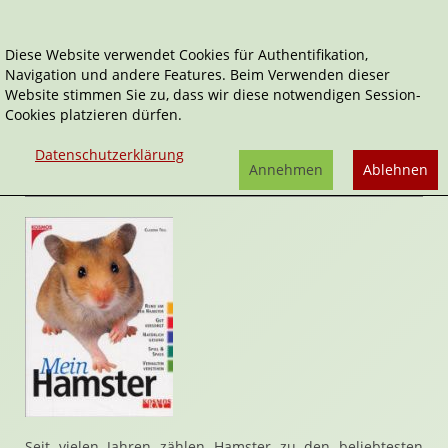
Diese Website verwendet Cookies für Authentifikation,
Navigation und andere Features. Beim Verwenden dieser
Home
Sachbücher
Mein Hamster
Website stimmen Sie zu, dass wir diese notwendigen Session-
Cookies platzieren dürfen.
Mein Hamster
von
Claudia Toll
Datenschutzerklärung
Rezension von Janett Cernohuby | 23. Januar 2009
Annehmen
Ablehnen
Seit vielen Jahren zählen Hamster zu den beliebtesten