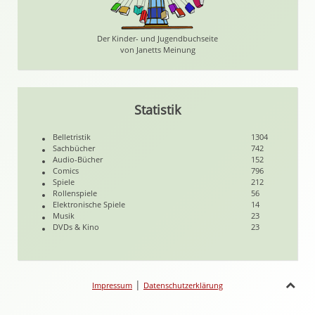
Der Kinder- und Jugendbuchseite
von Janetts Meinung
Statistik
Belletristik
1304
Sachbücher
742
Audio-Bücher
152
Comics
796
Spiele
212
Rollenspiele
56
Elektronische Spiele
14
Musik
23
DVDs & Kino
23
|
Impressum
Datenschutzerklärung