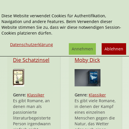
Diese Website verwendet Cookies für Authentifikation,
Navigation und andere Features. Beim Verwenden dieser
Meer
Website stimmen Sie zu, dass wir diese notwendigen Session-
Cookies platzieren dürfen.
Datenschutzerklärung
Annehmen
Ablehnen
Hardcover
Hardcover
Die Schatzinsel
Moby Dick
Genre:
Klassiker
Genre:
Klassiker
Es gibt Romane, an
Es gibt viele Romane,
denen man als
in denen der Kampf
passionierte
eines einzelnen
literaturbegeisterte
Menschen gegen die
Person irgendwann
Natur, das Wetter