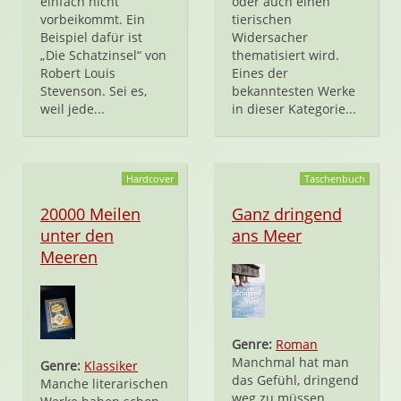
einfach nicht
oder auch einen
vorbeikommt. Ein
tierischen
Beispiel dafür ist
Widersacher
„Die Schatzinsel“ von
thematisiert wird.
Robert Louis
Eines der
Stevenson. Sei es,
bekanntesten Werke
weil jede...
in dieser Kategorie...
Hardcover
Taschenbuch
20000 Meilen
Ganz dringend
unter den
ans Meer
Meeren
Genre:
Roman
Manchmal hat man
Genre:
Klassiker
das Gefühl, dringend
Manche literarischen
weg zu müssen.