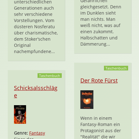
Gefährlichen
unterschiedlichen
gleichgesetzt. Denn
Generationen auch
im Dunklen sieht
sehr verschiedene
man nichts. Man
Vorstellungen. Vom
weiß nicht, was auf
düsteren Nosferatu
einen zukommt.
über charismatische,
Halbschatten und
dem Stoker’schen
Dämmerung...
Original
nachempfundene...
Taschenbuch
Taschenbuch
Der Rote Fürst
Schicksalsschläg
e
Wenn in einem
Fantasy-Roman ein
Protagonist aus der
Genre:
Fantasy
"Realität" die wir