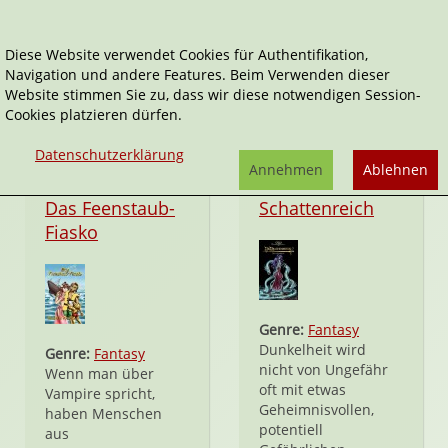
Diese Website verwendet Cookies für Authentifikation,
Navigation und andere Features. Beim Verwenden dieser
Manuela P. Forst
Website stimmen Sie zu, dass wir diese notwendigen Session-
Cookies platzieren dürfen.
Datenschutzerklärung
Annehmen
Ablehnen
Taschenbuch
Taschenbuch
Das Feenstaub-
Schattenreich
Fiasko
Genre:
Fantasy
Dunkelheit wird
Genre:
Fantasy
nicht von Ungefähr
Wenn man über
oft mit etwas
Vampire spricht,
Geheimnisvollen,
haben Menschen
potentiell
aus