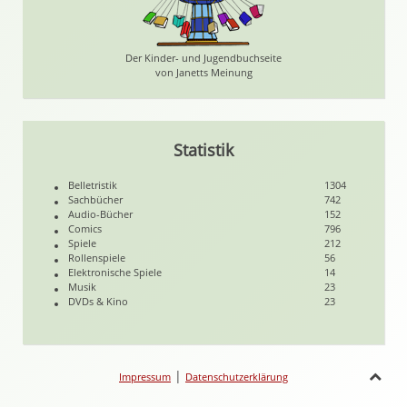
Der Kinder- und Jugendbuchseite
von Janetts Meinung
Statistik
Belletristik
1304
Sachbücher
742
Audio-Bücher
152
Comics
796
Spiele
212
Rollenspiele
56
Elektronische Spiele
14
Musik
23
DVDs & Kino
23
|
Impressum
Datenschutzerklärung