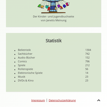
Der Kinder- und Jugendbuchseite
von Janetts Meinung
Statistik
Belletristik
1304
Sachbücher
742
Audio-Bücher
152
Comics
796
Spiele
212
Rollenspiele
56
Elektronische Spiele
14
Musik
23
DVDs & Kino
23
|
Impressum
Datenschutzerklärung