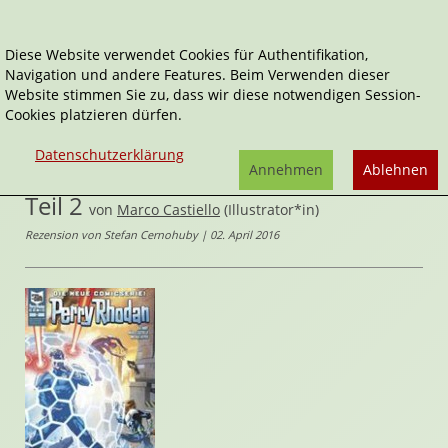
Diese Website verwendet Cookies für Authentifikation,
Navigation und andere Features. Beim Verwenden dieser
Home
Comics
Website stimmen Sie zu, dass wir diese notwendigen Session-
Die Kartografen der Unendlichkeit, Teil 2
Cookies platzieren dürfen.
Perry Rhodan
Datenschutzerklärung
Die Kartografen der Unendlichkeit,
Annehmen
Ablehnen
Teil 2
von
Marco Castiello
(Illustrator*in)
Rezension von Stefan Cernohuby | 02. April 2016