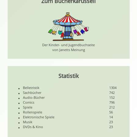
Zum Bücherkarussell
Der Kinder- und Jugendbuchseite
von Janetts Meinung
Statistik
Belletristik
1304
Sachbücher
742
Audio-Bücher
152
Comics
796
Spiele
212
Rollenspiele
56
Elektronische Spiele
14
Musik
23
DVDs & Kino
23