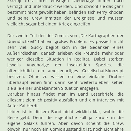
Skra’bji trotz ihrer einstigen Niederlage immer noch
verfolgt und unterdrückt werden. Und obwohl sie das ganz
bestimmt nicht gewollt haben, befinden sich Perry Rhodan
und seine Crew inmitten der Ereignisse und müssen
vielleicht sogar bei einem Krieg eingreifen.
Der zweite Teil der des Comics von „Die Kartographen der
Unendlichkeit“ hat ein großes Problem. Es passiert nicht
sehr viel. Gucky begibt sich in die Gedanken eines
Außerirdischen, danach erleben die Freunde mehr oder
weniger dieselbe Situation in Realität. Dabei sterben
jeweils Angehörige der insektoiden Spezies, die
offensichtlich ein ameisenartiges Gesellschaftskonzept
besitzen. Ohne zu wissen ob eine einfache Drohne
überhaupt einen Sinn darin sieht, weiterzuleben, sehen
sie alle einer unbekannten Situation entgegen.
Darüber hinaus findet man im Band Leserbriefe, die
allesamt ziemlich positiv ausfallen und ein Interview mit
Autor Kai Herdt.
Leider ist in diesem Band nicht wirklich klar, wohin die
Reise geht. Denn die eigentliche soll ja zurück in die
eigene Galaxis führen. Aber davon scheint die Crew,
obwohl nur noch ein Comic ausständig ist, noch Lichtjahre