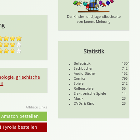
Der Kinder- und Jugendbuchseite
von Janetts Meinung
ng
Statistik
Belletristik
1304
Sachbücher
742
Audio-Bücher
152
ologie
,
griechische
Comics
796
en
Spiele
212
Rollenspiele
56
Elektronische Spiele
14
Musik
23
DVDs & Kino
23
Affiliate Links
i Amazon bestellen
i Tyrolia bestellen