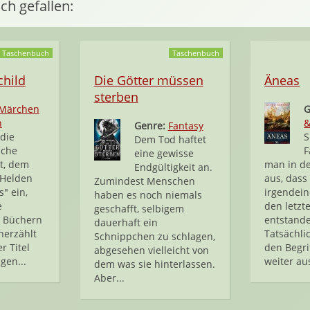
ch gefallen:
Taschenbuch
Taschenbuch
hild
Die Götter müssen
Äneas
sterben
Märchen
G
n
&
Genre:
Fantasy
die
S
Dem Tod haftet
sche
F
eine gewisse
t, dem
man in de
Endgültigkeit an.
e Helden
aus, dass
Zumindest Menschen
s" ein,
irgendein
haben es noch niemals
e
den letzt
geschafft, selbigem
n Büchern
entstande
dauerhaft ein
herzählt
Tatsächli
Schnippchen zu schlagen,
r Titel
den Begri
abgesehen vielleicht von
gen...
weiter au
dem was sie hinterlassen.
Aber...