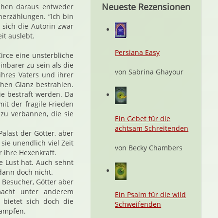
Neueste Rezensionen
chen daraus entweder
erzählungen. “Ich bin
r sich die Autorin zwar
it auslebt.
Persiana Easy
irce eine unsterbliche
inbarer zu sein als die
von Sabrina Ghayour
ihres Vaters und ihrer
chen Glanz bestrahlen.
ie bestraft werden. Da
it der fragile Frieden
 zu verbannen, die sie
Ein Gebet für die
achtsam Schreitenden
Palast der Götter, aber
sie unendlich viel Zeit
von Becky Chambers
 ihre Hexenkraft.
e Lust hat. Auch sehnt
 dann doch nicht.
 Besucher, Götter aber
macht unter anderem
Ein Psalm für die wild
 bietet sich doch die
Schweifenden
kämpfen.