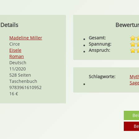
Details
Bewertu
Madeline Miller
Gesamt:
Circe
Spannung:
Eisele
Anspruch:
Roman
Deutsch
11/2020
528 Seiten
Schlagworte:
Myth
Taschenbuch
Sag
9783961610952
16 €
Be
Be