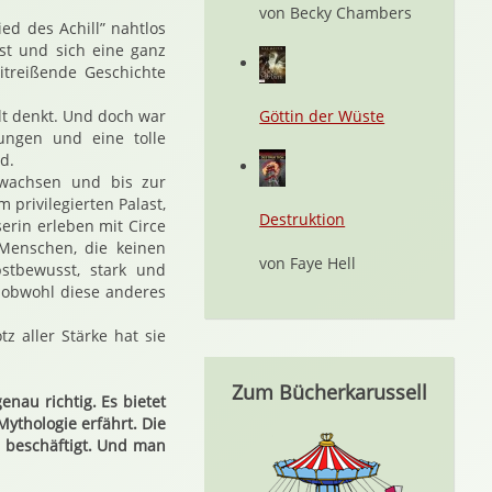
von Becky Chambers
ied des Achill” nahtlos
st und sich eine ganz
itreißende Geschichte
elt denkt. Und doch war
Göttin der Wüste
ungen und eine tolle
d.
fwachsen und bis zur
privilegierten Palast,
Destruktion
rin erleben mit Circe
 Menschen, die keinen
von Faye Hell
stbewusst, stark und
, obwohl diese anderes
tz aller Stärke hat sie
Zum Bücherkarussell
enau richtig. Es bietet
ythologie erfährt. Die
n beschäftigt. Und man