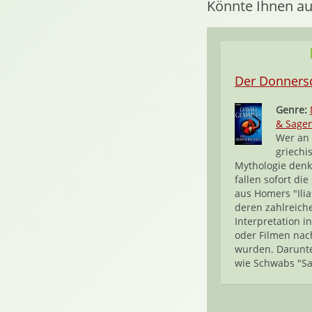
Könnte Ihnen au
Der Donnersc
Genre:
& Sage
Wer an 
griechi
Mythologie denk
fallen sofort di
aus Homers "Ilia
deren zahlreich
Interpretation i
oder Filmen nac
wurden. Darunte
wie Schwabs "Sa