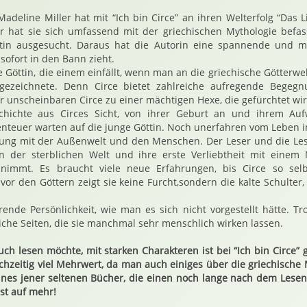
Madeline Miller hat mit “Ich bin Circe” an ihren Welterfolg “Das L
r hat sie sich umfassend mit der griechischen Mythologie befas
tin ausgesucht. Daraus hat die Autorin eine spannende und m
 sofort in den Bann zieht.
ste Göttin, die einem einfällt, wenn man an die griechische Götterw
gezeichnete. Denn Circe bietet zahlreiche aufregende Begegn
unscheinbaren Circe zu einer mächtigen Hexe, die gefürchtet wir
schichte aus Circes Sicht, von ihrer Geburt an und ihrem Au
nteuer warten auf die junge Göttin. Noch unerfahren vom Leben im 
rung mit der Außenwelt und den Menschen. Der Leser und die Lese
 in der sterblichen Welt und ihre erste Verliebtheit mit einem
 nimmt. Es braucht viele neue Erfahrungen, bis Circe so selb
 vor den Göttern zeigt sie keine Furcht,sondern die kalte Schulter
erende Persönlichkeit, wie man es sich nicht vorgestellt hätte. Tro
iche Seiten, die sie manchmal sehr menschlich wirken lassen.
ch lesen möchte, mit starken Charakteren ist bei “Ich bin Circe” g
chzeitig viel Mehrwert, da man auch einiges über die griechische M
eines jener seltenen Bücher, die einen noch lange nach dem Lese
st auf mehr!