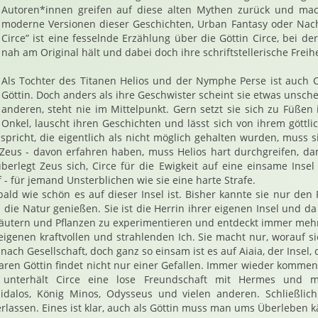
Autoren*innen greifen auf diese alten Mythen zurück und ma
moderne Versionen dieser Geschichten, Urban Fantasy oder Nach
Circe” ist eine fesselnde Erzählung über die Göttin Circe, bei de
nah am Original hält und dabei doch ihre schriftstellerische Freihe
Als Tochter des Titanen Helios und der Nymphe Perse ist auch C
Göttin. Doch anders als ihre Geschwister scheint sie etwas unsche
anderen, steht nie im Mittelpunkt. Gern setzt sie sich zu Füßen 
Onkel, lauscht ihren Geschichten und lässt sich von ihrem göttli
 spricht, die eigentlich als nicht möglich gehalten wurden, muss s
 Zeus - davon erfahren haben, muss Helios hart durchgreifen, dam
überlegt Zeus sich, Circe für die Ewigkeit auf eine einsame Insel
 - für jemand Unsterblichen wie sie eine harte Strafe.
ald wie schön es auf dieser Insel ist. Bisher kannte sie nur den 
s die Natur genießen. Sie ist die Herrin ihrer eigenen Insel und da 
Kräutern und Pflanzen zu experimentieren und entdeckt immer mehr
 eigenen kraftvollen und strahlenden Ich. Sie macht nur, worauf si
nach Gesellschaft, doch ganz so einsam ist es auf Aiaia, der Insel,
en Göttin findet nicht nur einer Gefallen. Immer wieder kommen
unterhält Circe eine lose Freundschaft mit Hermes und 
idalos, König Minos, Odysseus und vielen anderen. Schließlich
erlassen. Eines ist klar, auch als Göttin muss man ums Überleben 