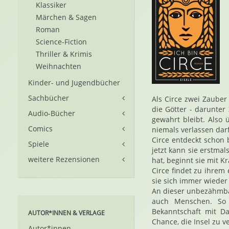
Klassiker
Märchen & Sagen
Roman
Science-Fiction
Thriller & Krimis
Weihnachten
Kinder- und Jugendbücher
Sachbücher
Als Circe zwei Zauber
die Götter - darunter
Audio-Bücher
gewahrt bleibt. Also 
Comics
niemals verlassen darf
Circe entdeckt schon b
Spiele
jetzt kann sie erstmal
weitere Rezensionen
hat, beginnt sie mit 
Circe findet zu ihrem
sie sich immer wieder 
An dieser unbezähmbar
auch Menschen. So 
Bekanntschaft mit Da
AUTOR*INNEN & VERLAGE
Chance, die Insel zu v
Autor*innen