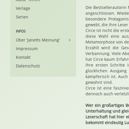
Die Bestsellerautorin 
Verlage
angeschlossen. Wiede
Serien
besondere Protagonis
gewebt, die ihre Leser
Circe ist nicht die er
INFOS
diese Wahl eine aus
Über 'Janetts Meinung'
Metamorphose von der 
Erzählt wird die Ge
Impressum
Verbannung. Viele Abe
Kontakt
hat Circe kaum Erfah
ihre ersten Schritte
Datenschutz
glücklichen Ausgang
kämpferisch ist. Auch
gewohnt sind.
Circe ist eine faszini
dennoch auch verletzl
Wer ein großartiges Bu
Unterhaltung und glei
Leserschaft hat hier 
bekommt eindeutig Lu