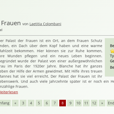
 Frauen
von
Laetitia Colombani
el
er Palast der Frauen ist ein Ort, an dem Frauen Schutz
inden, ein Dach über dem Kopf haben und eine warme
Be
ahlzeit bekommen. Hier können sie zur Ruhe kommen,
hre Wunden pflegen und ein neues Leben beginnen.
Ty
egründet wurde der Palast von einer außergewöhnlichen
Ge
rau im Paris der 1920er Jahre. Blanche hat ihr ganzes
Be
eben der Hilfe der Armen gewidmet. Mit Hilfe ihres treuen
annes hat sie viel erreicht. Der Palast der Frauen ist ihr
ebenswerk. Und auch viele Jahrzehnte später ist er noch ein 
nzählige Frauen.
eiterlesen
nfang
«
3
4
5
6
7
8
9
10
11
12
»
En