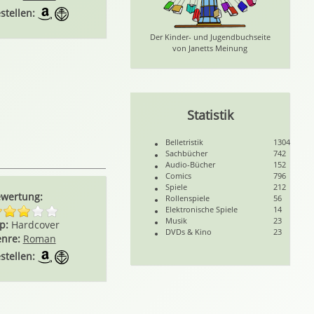
stellen:
Der Kinder- und Jugendbuchseite
von Janetts Meinung
Statistik
Belletristik
1304
Sachbücher
742
Audio-Bücher
152
Comics
796
Spiele
212
wertung:
Rollenspiele
56
Elektronische Spiele
14
Musik
23
p:
Hardcover
DVDs & Kino
23
nre:
Roman
stellen: