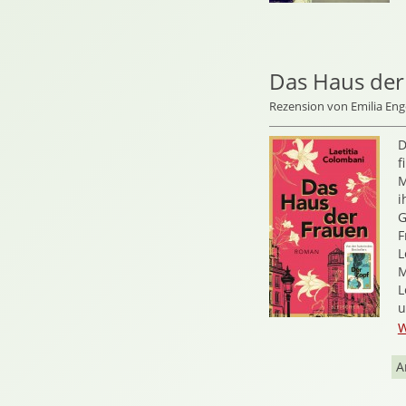
Das Haus der
Rezension von Emilia Eng
D
f
M
i
G
F
L
M
L
u
W
A