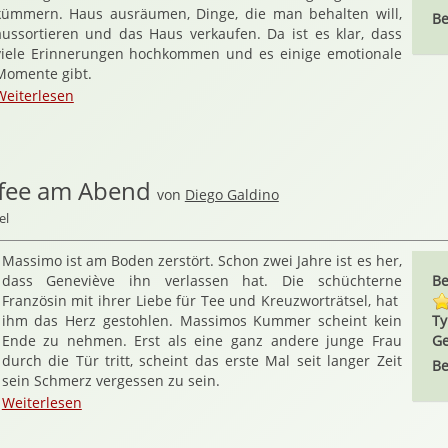
kümmern. Haus ausräumen, Dinge, die man behalten will,
Be
aussortieren und das Haus verkaufen. Da ist es klar, dass
viele Erinnerungen hochkommen und es einige emotionale
Momente gibt.
Weiterlesen
ffee am Abend
von
Diego Galdino
el
Massimo ist am Boden zerstört. Schon zwei Jahre ist es her,
dass Geneviève ihn verlassen hat. Die schüchterne
Be
Französin mit ihrer Liebe für Tee und Kreuzworträtsel, hat
ihm das Herz gestohlen. Massimos Kummer scheint kein
Ty
Ende zu nehmen. Erst als eine ganz andere junge Frau
Ge
durch die Tür tritt, scheint das erste Mal seit langer Zeit
Be
sein Schmerz vergessen zu sein.
Weiterlesen