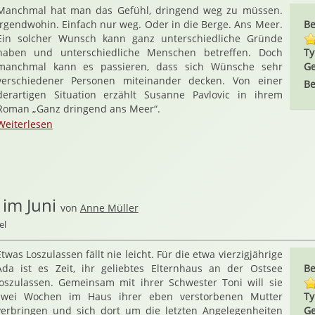
Manchmal hat man das Gefühl, dringend weg zu müssen.
Irgendwohin. Einfach nur weg. Oder in die Berge. Ans Meer.
Be
Ein solcher Wunsch kann ganz unterschiedliche Gründe
haben und unterschiedliche Menschen betreffen. Doch
Ty
manchmal kann es passieren, dass sich Wünsche sehr
Ge
verschiedener Personen miteinander decken. Von einer
Be
derartigen Situation erzählt Susanne Pavlovic in ihrem
Roman „Ganz dringend ans Meer“.
Weiterlesen
im Juni
von
Anne Müller
el
Etwas Loszulassen fällt nie leicht. Für die etwa vierzigjährige
Ada ist es Zeit, ihr geliebtes Elternhaus an der Ostsee
Be
loszulassen. Gemeinsam mit ihrer Schwester Toni will sie
zwei Wochen im Haus ihrer eben verstorbenen Mutter
Ty
verbringen und sich dort um die letzten Angelegenheiten
Ge