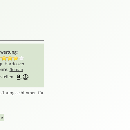
wertung:
p:
Hardcover
nre:
Roman
stellen:
Hoffnungsschimmer für
de