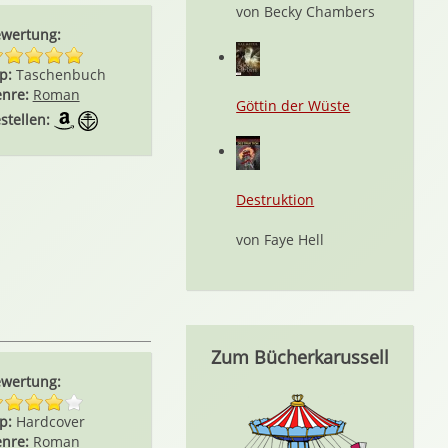
von Becky Chambers
wertung:
p:
Taschenbuch
nre:
Roman
Göttin der Wüste
stellen:
Destruktion
von Faye Hell
Zum Bücherkarussell
wertung:
p:
Hardcover
nre:
Roman