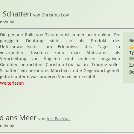
r Schatten
von
Christina Löw
ernohuby
Die genaue Rolle von Träumen ist immer noch unklar. Die
gängigste Deutung sieht sie als Produkt des
Be
Unterbewusstseins, um Erlebnisse des Tages zu
verarbeiten. Insofern kann man Albträume als
Ty
Verarbeitung von Ängsten und anderen negativen
Ge
Gefühlen betrachten. Christina Löw hat in „Träume voller
Sa
Schatten“ ein bekanntes Märchen in die Gegenwart geholt,
Be
jedoch unter etwas anderen Vorzeichen erzählt.
Weiterlesen
d ans Meer
von
Juri Pavlovic
ernohuby