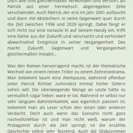
Doch alle sind gleichermaßen verwundert und verstört, als
Patrick aus einer hermetisch abgeriegelten Zelle
verschwindet. Auch Patrick, der erst im Jahr 2001 auftaucht
und dann mit Abstechern in seine Gegenwart quer durch
die Zeit zwischen 1996 und 2029 springt. Dabei fängt er
sich nicht nur eine vorlaute KI auf seinem Handy ein, trifft
eine Dame aus der Zukunft und verursacht und verhindert
abwechselnd Ereignisse in seiner Vergangenheit. Das
macht Zukunft, Gegenwart und Vergangenheit
gleichermaßen instabil…
Was den Roman hervorragend macht, ist der thematische
Wechsel von einem reinen Triller zu einem Zeitreisedrama.
Man bekommt kaum eine Atempause, während offenbar
jeder Patrick Richter zumindest einmal hinter Gittern
sehen will. Die überwiegende Menge an Leute hätte es
vermutlich sogar lieber, wäre er tot. Während er selbst nur
sehr langsam dahinterkommt, was eigentlich passiert ist,
bekommt man als Leser schon den einen oder anderen
Verdacht. Doch auch wenn das Szenario nicht ganz
nachvollziehbar ist und man nicht weiß, warum der
Protagonist durch die Zeit springt, ist die erzählte
Geschichte selbst sehr fesselnd. Auch die Diskussionen