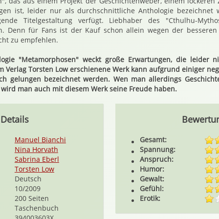
, das aus einem Projekt der Geschichtenweber, einem lockere
en ist, leider nur als durchschnittliche Anthologie bezeichnet 
ende Titelgestaltung verfügt. Liebhaber des "Cthulhu-Mytho
n. Denn für Fans ist der Kauf schon allein wegen der bessere
icht zu empfehlen.
ogie "Metamorphosen" weckt große Erwartungen, die leider nich
 Verlag Torsten Low erschienene Werk kann aufgrund einiger nega
lich gelungen bezeichnet werden. Wen man allerdings Geschich
, wird man auch mit diesem Werk seine Freude haben.
Details
Bewertu
Manuel Bianchi
Gesamt:
Nina Horvath
Spannung:
Sabrina Eberl
Anspruch:
Torsten Low
Humor:
Deutsch
Gewalt:
10/2009
Gefühl:
200 Seiten
Erotik:
Taschenbuch
394003603X