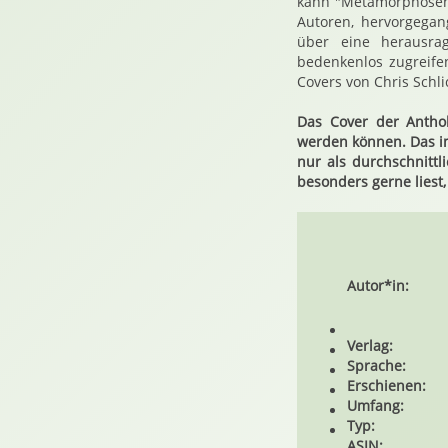
kann "Metamorphosen"
Autoren, hervorgegang
über eine herausrag
bedenkenlos zugreife
Covers von Chris Schl
Das Cover der Anthol
werden können. Das im
nur als durchschnitt
besonders gerne liest
Autor*in:
Verlag:
Sprache:
Erschienen:
Umfang:
Typ:
ASIN: