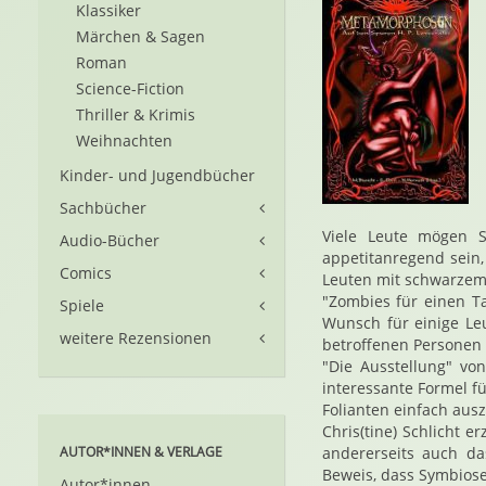
Klassiker
Märchen & Sagen
Roman
Science-Fiction
Thriller & Krimis
Weihnachten
Kinder- und Jugendbücher
Sachbücher
Viele Leute mögen S
Audio-Bücher
appetitanregend sein,
Comics
Leuten mit schwarzem
"Zombies für einen Ta
Spiele
Wunsch für einige Le
weitere Rezensionen
betroffenen Personen
"Die Ausstellung" von
interessante Formel fü
Folianten einfach aus
Chris(tine) Schlicht 
AUTOR*INNEN & VERLAGE
andererseits auch da
Beweis, dass Symbiose
Autor*innen