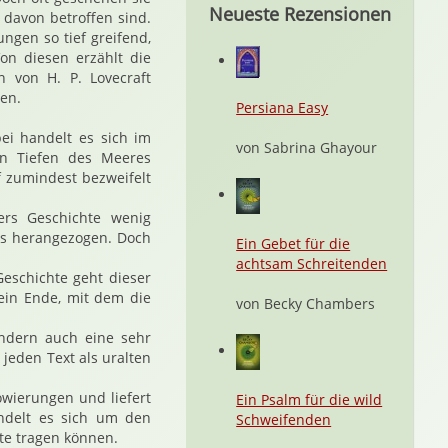
Neueste Rezensionen
davon betroffen sind.
ngen so tief greifend,
n diesen erzählt die
 von H. P. Lovecraft
hen.
Persiana Easy
ei handelt es sich im
von Sabrina Ghayour
en Tiefen des Meeres
rf zumindest bezweifelt
ers Geschichte wenig
pts herangezogen. Doch
Ein Gebet für die
achtsam Schreitenden
Geschichte geht dieser
ein Ende, mit dem die
von Becky Chambers
sondern auch eine sehr
 jeden Text als uralten
owierungen und liefert
Ein Psalm für die wild
andelt es sich um den
Schweifenden
te tragen können.