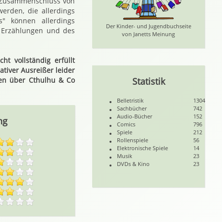
n Zusammenschluss von
werden, die allerdings
s" können allerdings
Der Kinder- und Jugendbuchseite
n Erzählungen und des
von Janetts Meinung
t vollständig erfüllt
tiver Ausreißer leider
ten über Cthulhu & Co
Statistik
Belletristik
1304
Sachbücher
742
Audio-Bücher
152
ng
Comics
796
Spiele
212
Rollenspiele
56
Elektronische Spiele
14
Musik
23
DVDs & Kino
23