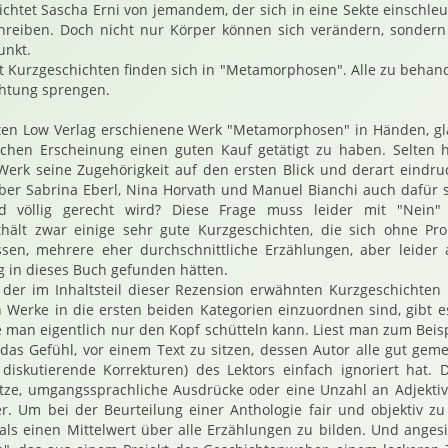
erichtet Sascha Erni von jemandem, der sich in eine Sekte einschl
schreiben. Doch nicht nur Körper können sich verändern, sonder
unkt.
t Kurzgeschichten finden sich in "Metamorphosen". Alle zu beha
htung sprengen.
ten Low Verlag erschienene Werk "Metamorphosen" in Händen, gl
schen Erscheinung einen guten Kauf getätigt zu haben. Selten 
rk seine Zugehörigkeit auf den ersten Blick und derart eindruc
er Sabrina Eberl, Nina Horvath und Manuel Bianchi auch dafür s
d völlig gerecht wird? Diese Frage muss leider mit "Nein"
hält zwar einige sehr gute Kurzgeschichten, die sich ohne Pr
sen, mehrere eher durchschnittliche Erzählungen, aber leider 
g in dieses Buch gefunden hätten.
der im Inhaltsteil dieser Rezension erwähnten Kurzgeschichten
 Werke in die ersten beiden Kategorien einzuordnen sind, gibt 
 man eigentlich nur den Kopf schütteln kann. Liest man zum Beisp
as Gefühl, vor einem Text zu sitzen, dessen Autor alle gut geme
 diskutierende Korrekturen) des Lektors einfach ignoriert hat. 
 Sätze, umgangssprachliche Ausdrücke oder eine Unzahl an Adjektive
er. Um bei der Beurteilung einer Anthologie fair und objektiv zu
 als einen Mittelwert über alle Erzählungen zu bilden. Und angesi