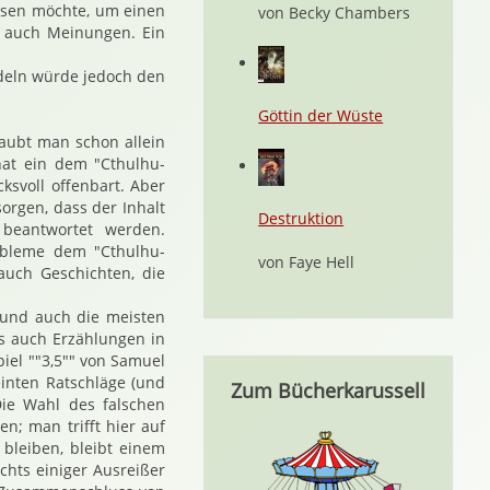
eusen möchte, um einen
von Becky Chambers
n auch Meinungen. Ein
ndeln würde jedoch den
Göttin der Wüste
aubt man schon allein
hat ein dem "Cthulhu-
ksvoll offenbart. Aber
orgen, dass der Inhalt
Destruktion
 beantwortet werden.
obleme dem "Cthulhu-
von Faye Hell
auch Geschichten, die
 und auch die meisten
es auch Erzählungen in
iel ""3,5"" von Samuel
inten Ratschläge (und
Zum Bücherkarussell
Die Wahl des falschen
n; man trifft hier auf
 bleiben, bleibt einem
chts einiger Ausreißer