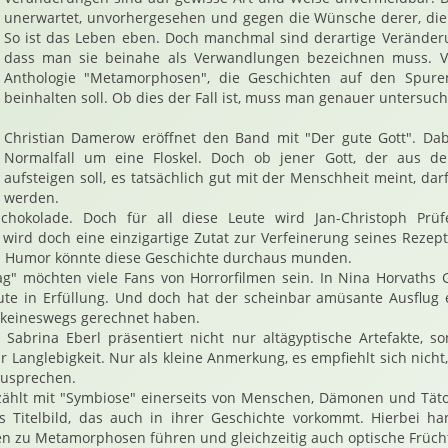
unerwartet, unvorhergesehen und gegen die Wünsche derer, die 
So ist das Leben eben. Doch manchmal sind derartige Veränderu
dass man sie beinahe als Verwandlungen bezeichnen muss. Vo
Anthologie "Metamorphosen", die Geschichten auf den Spuren
beinhalten soll. Ob dies der Fall ist, muss man genauer untersuc
Christian Damerow eröffnet den Band mit "Der gute Gott". Dab
Normalfall um eine Floskel. Doch ob jener Gott, der aus d
aufsteigen soll, es tatsächlich gut mit der Menschheit meint, da
werden.
chokolade. Doch für all diese Leute wird Jan-Christoph Prüf
 wird doch eine einzigartige Zutat zur Verfeinerung seines Reze
 Humor könnte diese Geschichte durchaus munden.
g" möchten viele Fans von Horrorfilmen sein. In Nina Horvaths 
ute in Erfüllung. Und doch hat der scheinbar amüsante Ausflug 
 keineswegs gerechnet haben.
 Sabrina Eberl präsentiert nicht nur altägyptische Artefakte, 
r Langlebigkeit. Nur als kleine Anmerkung, es empfiehlt sich nicht,
zusprechen.
erzählt mit "Symbiose" einerseits von Menschen, Dämonen und Tät
s Titelbild, das auch in ihrer Geschichte vorkommt. Hierbei h
n zu Metamorphosen führen und gleichzeitig auch optische Früch