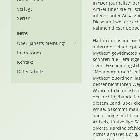
In "Der Journalist" b
Verlage
Artikel über sie zu 
interessanter Ansatzp
Serien
Diese und weitere ach
Rahmen dieser Betrac
INFOS
Hält man das im Tors
Über 'Janetts Meinung'
aufgrund seiner opti
Impressum
Mythos" gewidmetes We
konnten die Herausgeb
Kontakt
dem Erscheinungsbil
Datenschutz
"Metamorphosen" ent
Mythos" zuordnen las
besser nicht ihren We
Während die meisten 
der nicht behandelten
diesem Band, über die
White, bekommt man d
auch einige nicht zu
Artikels, fünfzeilige
diverse Kardinalsfehl
nichts anderes übrig,