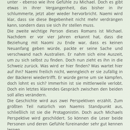
unter - ebenso wie ihre Gefühle zu Michael. Doch es gibt
etwas in ihrer Vergangenheit, das bisher in ihr
schlummerte, jetzt aber wieder hervorbricht. Naemi wird
klar, dass sie diese Begebenheit nicht mehr verdrängen
kann, sondern dass sie sich ihr stellen muss.
Die zweite wichtige Person dieses Romans ist Michael.
Nachdem er vor vier Jahren erkannt hat, dass die
Beziehung mit Naomi zu Ende war, dass es keinen
Neuanfang geben würde, packte er seine Sache und
verschwand nach Australien. Er nahm sich eine Auszeit,
um zu sich selbst zu finden. Doch nun zieht es ihn in die
Schweiz zurück. Was wird er hier finden? Was wartet hier
auf ihn? Naemi freilich nicht, wenngleich er sie zufällig in
der Bäckerei wiedertrifft. Er würde gerne um sie kämpfen,
doch lohnt es sich? Immerhin ist sie mittlerweile verlobt.
Doch ein letztes klärendes Gespräch zwischen den beiden
soll alles verändern.
Die Geschichte wird aus zwei Perspektiven erzählt. Zum
größten Teil natürlich von Naemis Standpunkt aus,
schließlich ist sie die Protagonistin. Doch auch Michaels
Perspektive wird geschildert. So können die Leser beide
Personen und deren Gefühle füreinander sehr gut kennen
lernen.