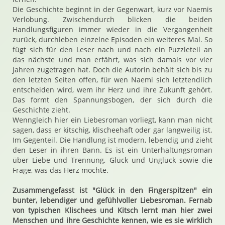
Die Geschichte beginnt in der Gegenwart, kurz vor Naemis
Verlobung. Zwischendurch blicken die beiden
Handlungsfiguren immer wieder in die Vergangenheit
zurück, durchleben einzelne Episoden ein weiteres Mal. So
fügt sich für den Leser nach und nach ein Puzzleteil an
das nächste und man erfährt, was sich damals vor vier
Jahren zugetragen hat. Doch die Autorin behält sich bis zu
den letzten Seiten offen, für wen Naemi sich letztendlich
entscheiden wird, wem ihr Herz und ihre Zukunft gehört.
Das formt den Spannungsbogen, der sich durch die
Geschichte zieht.
Wenngleich hier ein Liebesroman vorliegt, kann man nicht
sagen, dass er kitschig, klischeehaft oder gar langweilig ist.
Im Gegenteil. Die Handlung ist modern, lebendig und zieht
den Leser in ihren Bann. Es ist ein Unterhaltungsroman
über Liebe und Trennung, Glück und Unglück sowie die
Frage, was das Herz möchte.
Zusammengefasst ist "Glück in den Fingerspitzen" ein
bunter, lebendiger und gefühlvoller Liebesroman. Fernab
von typischen Klischees und Kitsch lernt man hier zwei
Menschen und ihre Geschichte kennen, wie es sie wirklich