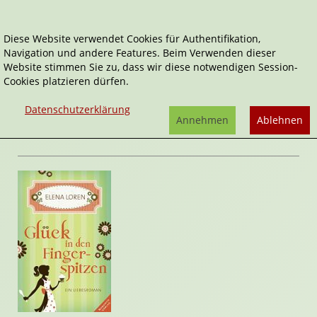
Diese Website verwendet Cookies für Authentifikation,
Navigation und andere Features. Beim Verwenden dieser
Home
Belletristik
Glück in den Fingerspitzen
Website stimmen Sie zu, dass wir diese notwendigen Session-
Cookies platzieren dürfen.
Glück in den Fingerspitzen
von
Elena
Datenschutzerklärung
Loren
Annehmen
Ablehnen
Rezension von Janett Cernohuby | 16. Januar 2016