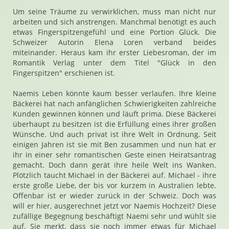
Um seine Träume zu verwirklichen, muss man nicht nur
arbeiten und sich anstrengen. Manchmal benötigt es auch
etwas Fingerspitzengefühl und eine Portion Glück. Die
Schweizer Autorin Elena Loren verband beides
miteinander. Heraus kam ihr erster Liebesroman, der im
Romantik Verlag unter dem Titel "Glück in den
Fingerspitzen" erschienen ist.
Naemis Leben könnte kaum besser verlaufen. Ihre kleine
Bäckerei hat nach anfänglichen Schwierigkeiten zahlreiche
Kunden gewinnen können und läuft prima. Diese Bäckerei
überhaupt zu besitzen ist die Erfüllung eines ihrer großen
Wünsche. Und auch privat ist ihre Welt in Ordnung. Seit
einigen Jahren ist sie mit Ben zusammen und nun hat er
ihr in einer sehr romantischen Geste einen Heiratsantrag
gemacht. Doch dann gerät ihre heile Welt ins Wanken.
Plötzlich taucht Michael in der Bäckerei auf. Michael - ihre
erste große Liebe, der bis vor kurzem in Australien lebte.
Offenbar ist er wieder zurück in der Schweiz. Doch was
will er hier, ausgerechnet jetzt vor Naemis Hochzeit? Diese
zufällige Begegnung beschäftigt Naemi sehr und wühlt sie
auf. Sie merkt, dass sie noch immer etwas für Michael