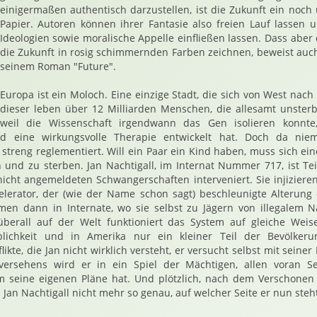
einigermaßen authentisch darzustellen, ist die Zukunft ein noch
Papier. Autoren können ihrer Fantasie also freien Lauf lassen u
Ideologien sowie moralische Appelle einfließen lassen. Dass aber
die Zukunft in rosig schimmernden Farben zeichnen, beweist auch
seinem Roman "Future".
Europa ist ein Moloch. Eine einzige Stadt, die sich von West nach
dieser leben über 12 Milliarden Menschen, die allesamt unsterbl
weil die Wissenschaft irgendwann das Gen isolieren konnte
und eine wirkungsvolle Therapie entwickelt hat. Doch da niem
streng reglementiert. Will ein Paar ein Kind haben, muss sich ein
n und zu sterben. Jan Nachtigall, im Internat Nummer 717, ist Teil
 nicht angemeldeten Schwangerschaften interveniert. Sie injizieren
erator, der (wie der Name schon sagt) beschleunigte Alterung ei
en dann in Internate, wo sie selbst zu Jägern von illegalem 
berall auf der Welt funktioniert das System auf gleiche Weise
lichkeit und in Amerika nur ein kleiner Teil der Bevölkerun
kte, die Jan nicht wirklich versteht, er versucht selbst mit seiner 
ersehens wird er in ein Spiel der Mächtigen, allen voran Sen
hm seine eigenen Pläne hat. Und plötzlich, nach dem Verschonen
Jan Nachtigall nicht mehr so genau, auf welcher Seite er nun steht