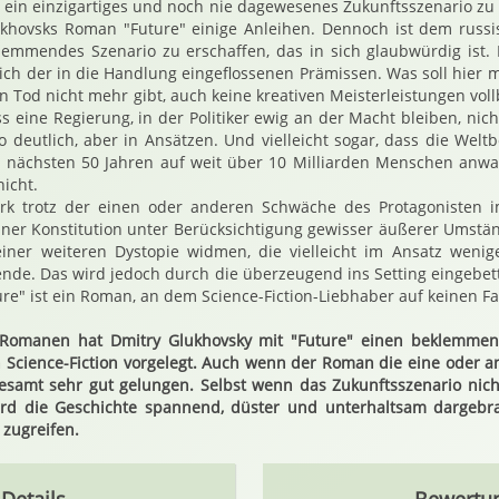
g ein einzigartiges und noch nie dagewesenes Zukunftsszenario zu 
ukhovsks Roman "Future" einige Anleihen. Dennoch ist dem russi
emmendes Szenario zu erschaffen, das in sich glaubwürdig ist. 
ich der in die Handlung eingeflossenen Prämissen. Was soll hier m
en Tod nicht mehr gibt, auch keine kreativen Meisterleistungen vol
ss eine Regierung, in der Politiker ewig an der Macht bleiben, nich
 so deutlich, aber in Ansätzen. Und vielleicht sogar, dass die Wel
en nächsten 50 Jahren auf weit über 10 Milliarden Menschen anwa
nicht.
rk trotz der einen oder anderen Schwäche des Protagonisten i
ner Konstitution unter Berücksichtigung gewisser äußerer Umstän
iner weiteren Dystopie widmen, die vielleicht im Ansatz wenige
ende. Das wird jedoch durch die überzeugend ins Setting eingebe
re" ist ein Roman, an dem Science-Fiction-Liebhaber auf keinen Fal
-Romanen hat Dmitry Glukhovsky mit "Future" einen beklemmen
 Science-Fiction vorgelegt. Auch wenn der Roman die eine oder a
gesamt sehr gut gelungen. Selbst wenn das Zukunftsszenario nic
wird die Geschichte spannend, düster und unterhaltsam dargebr
 zugreifen.