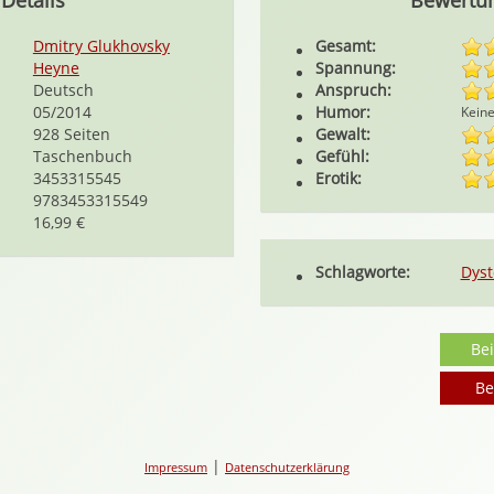
Details
Bewertu
Dmitry Glukhovsky
Gesamt:
Heyne
Spannung:
Deutsch
Anspruch:
05/2014
Humor:
Kein
928 Seiten
Gewalt:
Taschenbuch
Gefühl:
3453315545
Erotik:
9783453315549
16,99 €
Schlagworte:
Dyst
Be
Be
|
Impressum
Datenschutzerklärung