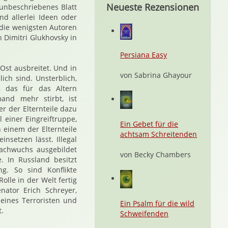
Neueste Rezensionen
 unbeschriebenes Blatt
nd allerlei Ideen oder
 die wenigsten Autoren
 Dimitri Glukhovsky in
Persiana Easy
 Ost ausbreitet. Und in
von Sabrina Ghayour
ich sind. Unsterblich,
, das für das Altern
and mehr stirbt, ist
er der Elternteile dazu
 einer Eingreiftruppe,
Ein Gebet für die
 einem der Elternteile
achtsam Schreitenden
nsetzen lässt. Illegal
Nachwuchs ausgebildet
von Becky Chambers
. In Russland besitzt
g. So sind Konflikte
Rolle in der Welt fertig
ator Erich Schreyer,
 eines Terroristen und
Ein Psalm für die wild
.
Schweifenden