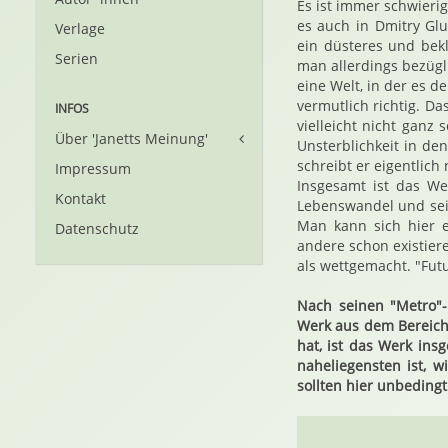
Es ist immer schwieri
es auch in Dmitry Gl
Verlage
ein düsteres und bekl
Serien
man allerdings bezügl
eine Welt, in der es d
vermutlich richtig. Da
INFOS
vielleicht nicht ganz
Über 'Janetts Meinung'
Unsterblichkeit in d
schreibt er eigentlich 
Impressum
Insgesamt ist das We
Kontakt
Lebenswandel und sei
Man kann sich hier e
Datenschutz
andere schon existier
als wettgemacht. "Futu
Nach seinen "Metro"
Werk aus dem Bereich
hat, ist das Werk ins
naheliegensten ist, 
sollten hier unbedingt