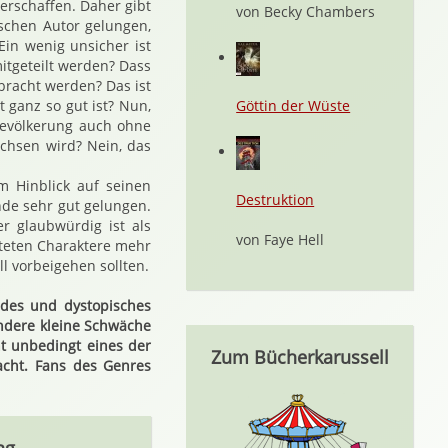
erschaffen. Daher gibt
von Becky Chambers
schen Autor gelungen,
Ein wenig unsicher ist
itgeteilt werden? Dass
lbracht werden? Das ist
t ganz so gut ist? Nun,
Göttin der Wüste
tbevölkerung auch ohne
chsen wird? Nein, das
m Hinblick auf seinen
Destruktion
de sehr gut gelungen.
r glaubwürdig ist als
von Faye Hell
tteten Charaktere mehr
l vorbeigehen sollten.
des und dystopisches
ndere kleine Schwäche
ht unbedingt eines der
Zum Bücherkarussell
acht. Fans des Genres