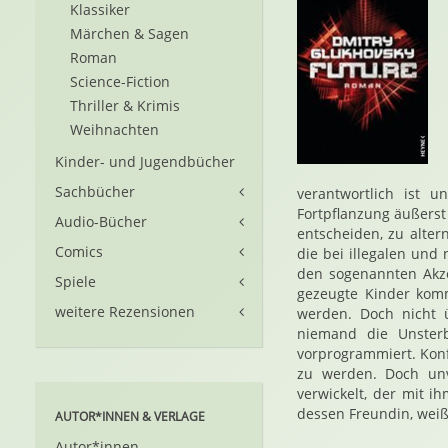
Klassiker
Märchen & Sagen
Roman
Science-Fiction
Thriller & Krimis
Weihnachten
Kinder- und Jugendbücher
Sachbücher
verantwortlich ist 
Fortpflanzung äußerst 
Audio-Bücher
entscheiden, zu alter
Comics
die bei illegalen und
den sogenannten Akzel
Spiele
gezeugte Kinder komm
weitere Rezensionen
werden. Doch nicht ü
niemand die Unsterb
vorprogrammiert. Konfli
zu werden. Doch unv
verwickelt, der mit i
dessen Freundin, weiß 
AUTOR*INNEN & VERLAGE
Autor*innen