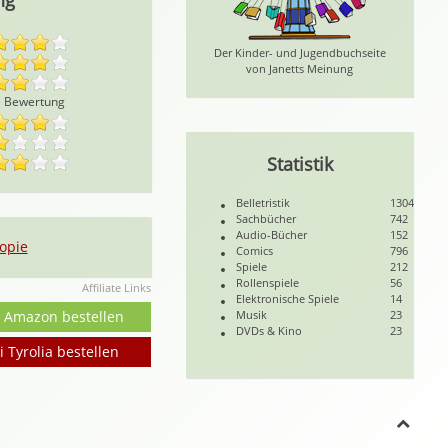
ng
Der Kinder- und Jugendbuchseite
von Janetts Meinung
e Bewertung
Statistik
Belletristik
1304
Sachbücher
742
Audio-Bücher
152
opie
Comics
796
Spiele
212
Rollenspiele
56
Affiliate Links
Elektronische Spiele
14
i Amazon bestellen
Musik
23
DVDs & Kino
23
i Tyrolia bestellen