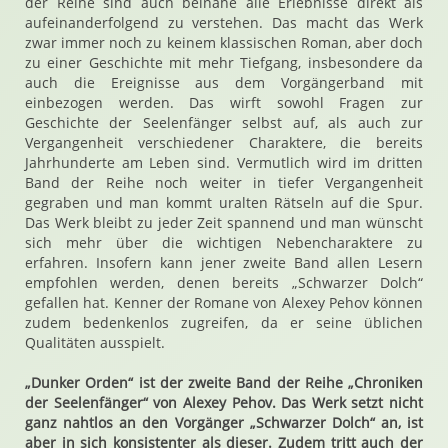
der Reihe sind auch beinahe alle Erlebnisse direkt als
aufeinanderfolgend zu verstehen. Das macht das Werk
zwar immer noch zu keinem klassischen Roman, aber doch
zu einer Geschichte mit mehr Tiefgang, insbesondere da
auch die Ereignisse aus dem Vorgängerband mit
einbezogen werden. Das wirft sowohl Fragen zur
Geschichte der Seelenfänger selbst auf, als auch zur
Vergangenheit verschiedener Charaktere, die bereits
Jahrhunderte am Leben sind. Vermutlich wird im dritten
Band der Reihe noch weiter in tiefer Vergangenheit
gegraben und man kommt uralten Rätseln auf die Spur.
Das Werk bleibt zu jeder Zeit spannend und man wünscht
sich mehr über die wichtigen Nebencharaktere zu
erfahren. Insofern kann jener zweite Band allen Lesern
empfohlen werden, denen bereits „Schwarzer Dolch“
gefallen hat. Kenner der Romane von Alexey Pehov können
zudem bedenkenlos zugreifen, da er seine üblichen
Qualitäten ausspielt.
„Dunker Orden“ ist der zweite Band der Reihe „Chroniken
der Seelenfänger“ von Alexey Pehov. Das Werk setzt nicht
ganz nahtlos an den Vorgänger „Schwarzer Dolch“ an, ist
aber in sich konsistenter als dieser. Zudem tritt auch der