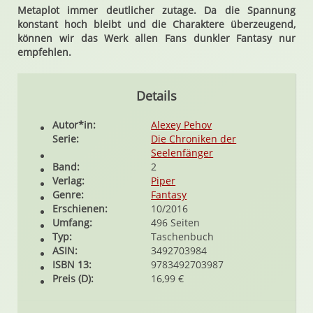
Metaplot immer deutlicher zutage. Da die Spannung
konstant hoch bleibt und die Charaktere überzeugend,
können wir das Werk allen Fans dunkler Fantasy nur
empfehlen.
Details
Autor*in:
Alexey Pehov
Serie:
Die Chroniken der
Seelenfänger
Band:
2
Verlag:
Piper
Genre:
Fantasy
Erschienen:
10/2016
Umfang:
496 Seiten
Typ:
Taschenbuch
ASIN:
3492703984
ISBN 13:
9783492703987
Preis (D):
16,99 €