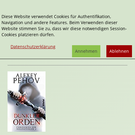
Diese Website verwendet Cookies für Authentifikation,
Navigation und andere Features. Beim Verwenden dieser
Home
Belletristik
Dunkler Orden
Website stimmen Sie zu, dass wir diese notwendigen Session-
Cookies platzieren dürfen.
Die Chroniken der Seelenfänger
Dunkler Orden
Datenschutzerklärung
von
Alexey Pehov
Annehmen
Ablehnen
Rezension von Stefan Cernohuby | 22. November 2016