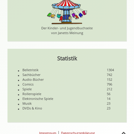
Der Kinder- und Jugendbuchseite
von Janetts Meinung
Statistik
Belletristik
1304
Sachbücher
742
Audio-Bücher
152
Comics
796
Spiele
212
Rollenspiele
56
Elektronische Spiele
14
Musik
23
DVDs & Kino
23
|
Impressum
Datenschutzerklärung