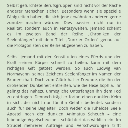
Selbst gefürchtete Berufsgruppen sind nicht vor der Rache
anderer Menschen sicher. Besonders wenn sie spezielle
Fähigkeiten haben, die sich jene erwähnten anderen gerne
zunutze machen würden. Dies passiert nicht nur in
Realität, sondern auch in Fantasywelten. Jemand scheint
es im zweiten Band der Reihe „Chroniken der
Seelenfänger“ mit dem Titel „Dunkler Orden“ genau auf
die Protagonisten der Reihe abgesehen zu haben.
Selbst jemand mit der Konstitution eines Pferds und der
Kraft seinen Körper schnell zu heilen, kann mit dem
richtigen Gift getötet werden. So auch Ludwig van
Normayenn, seines Zeichens Seelenfänger im Namen der
Bruderschaft. Doch zum Glück hat er Freunde, die ihn der
drohenden Dunkelheit entreißen, wie die Hexe Sophia. Ihr
gelingt das nahezu unmögliche Unterfangen ihn dem Tod
zu entringen. Dennoch trägt er fortan einen dunklen Keim
in sich, der nicht nur für ihn Gefahr bedeutet, sondern
auch für seine Begleiter. Doch weder die ruhelose Seele
Apostel noch den dunklen Animatus Scheuch – eine
lebendige Vogelscheuche – schüchtert das wirklich ein. Im
Strudel mehrerer Aufträge und Verschwörungen trifft