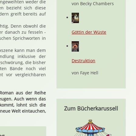
eingeweihten weder die
von Becky Chambers
n bezieht sich diese
ern greift bereits auf
chtig. Denn obwohl die
er danach zu fesseln -
Göttin der Wüste
schen Sprichworten in
Sexszene kann man dem
ndlung inklusive der
Destruktion
rschwörung, die bisher
sten Bände noch viel
von Faye Hell
ht vor vergleichbaren
e Roman aus der Reihe
eugen. Auch wenn das
kommt, lohnt sich die
Zum Bücherkarussell
 neue Welt eintauchen,