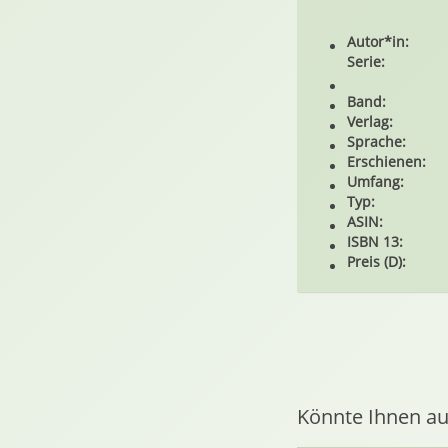
Autor*in:
Serie:
Band:
Verlag:
Sprache:
Erschienen:
Umfang:
Typ:
ASIN:
ISBN 13:
Preis (D):
Könnte Ihnen au