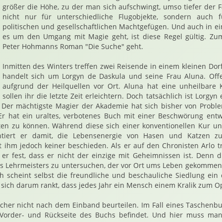
größer die Höhe, zu der man sich aufschwingt, umso tiefer der Fal
nicht nur für unterschiedliche Flugobjekte, sondern auch f
politischen und gesellschaftlichen Machtgefügen. Und auch in ein
es um den Umgang mit Magie geht, ist diese Regel gültig. Z
Peter Hohmanns Roman "Die Suche" geht.
Inmitten des Winters treffen zwei Reisende in einem kleinen Dorf
handelt sich um Lorgyn de Daskula und seine Frau Aluna. Off
aufgrund der Heilquellen vor Ort. Aluna hat eine unheilbare K
sollen ihr die letzte Zeit erleichtern. Doch tatsächlich ist Lorgyn
. Der mächtigste Magier der Akademie hat sich bisher von Probl
Er hat ein uraltes, verbotenes Buch mit einer Beschwörung entw
tten zu können. Während diese sich einer konventionellen Kur unt
mentiert er damit, die Lebensenergie von Hasen und Katzen
st ihm jedoch keiner beschieden. Als er auf den Chronisten Arlo tri
lt er fest, dass er nicht der einzige mit Geheimnissen ist. Denn d
es Lehrmeisters zu untersuchen, der vor Ort ums Leben gekommen
ch scheint selbst die freundliche und beschauliche Siedlung ein
sich darum rankt, dass jedes Jahr ein Mensch einem Kralik zum Opf
ücher nicht nach dem Einband beurteilen. Im Fall eines Taschenb
Vorder- und Rückseite des Buchs befindet. Und hier muss man