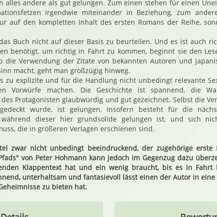
ich alles andere als gut gelungen. Zum einen stehen für einen Un
mationsfetzen irgendwie miteinander in Beziehung, zum andere
ur auf den kompletten Inhalt des ersten Romans der Reihe, sond
 das Buch nicht auf dieser Basis zu beurteilen. Und es ist auch ri
ten benötigt, um richtig in Fahrt zu kommen, beginnt sie den Les
b die Verwendung der Zitate von bekannten Autoren und japani
inn macht, geht man großzügig hinweg.
as zu explizite und für die Handlung nicht unbedingt relevante 
hen Vorwürfe machen. Die Geschichte ist spannend, die Wa
des Protagonisten glaubwürdig und gut gezeichnet. Selbst die Ve
gedeckt wurde, ist gelungen. Insofern besteht für die näch
, während dieser hier grundsolide gelungen ist, und sich nic
ss, die in größeren Verlagen erschienen sind.
Titel zwar nicht unbedingt beeindruckend, der zugehörige erst
 Pfads" von Peter Hohmann kann jedoch im Gegenzug dazu überz
nden Klappentext hat und ein wenig braucht, bis es in Fahrt 
nend, unterhaltsam und fantasievoll lässt einen der Autor in eine
 Geheimnisse zu bieten hat.