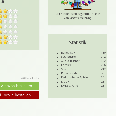
ng
Der Kinder- und Jugendbuchseite
von Janetts Meinung
Statistik
Belletristik
1304
Sachbücher
742
Audio-Bücher
152
Comics
796
Spiele
212
Rollenspiele
56
Elektronische Spiele
14
Affiliate Links
Musik
23
i Amazon bestellen
DVDs & Kino
23
i Tyrolia bestellen