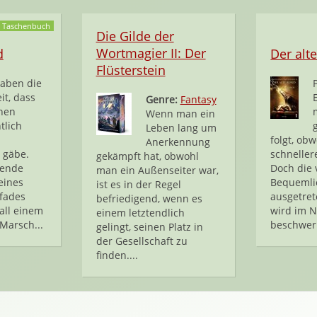
Taschenbuch
Die Gilde der
Wortmagier II: Der
d
Der alt
Flüsterstein
haben die
it, dass
Genre:
Fantasy
nen
Wenn man ein
tlich
Leben lang um
folgt, obw
Anerkennung
 gäbe.
schneller
gekämpft hat, obwohl
kende
Doch die 
man ein Außenseiter war,
eines
Bequemlic
ist es in der Regel
fades
ausgetre
befriedigend, wenn es
all einem
wird im N
einem letztendlich
Marsch...
beschwerl
gelingt, seinen Platz in
der Gesellschaft zu
finden....