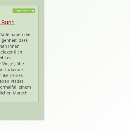
Taschenbuch
e Bund
Pfade haben die
Eigenheit, dass
man ihnen
gelegentlich
ohl es
e Wege gäbe.
verlockende
hkeit eines
tenen Pfades
ormalfall einem
ichen Marsch...