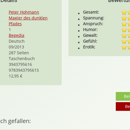
Details
Bewertu
Peter Hohmann
Gesamt:
Magier des dunklen
Spannung:
Pfades
Anspruch:
1
Humor:
Begedia
Gewalt:
Deutsch
Gefühl:
09/2013
Erotik:
287 Seiten
Taschenbuch
3943795616
9783943795615
12,95 €
Be
Be
ch gefallen: