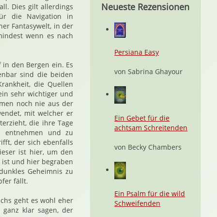
Neueste Rezensionen
l. Dies gilt allerdings
ür die Navigation in
er Fantasywelt, in der
umindest wenn es nach
Persiana Easy
 in den Bergen ein. Es
von Sabrina Ghayour
enbar sind die beiden
rankheit, die Quellen
 ein sehr wichtiger und
emen noch nie aus der
endet, mit welcher er
Ein Gebet für die
erzieht, die ihre Tage
achtsam Schreitenden
 zu entnehmen und zu
fft, der sich ebenfalls
von Becky Chambers
ieser ist hier, um den
 ist und hier begraben
 dunkles Geheimnis zu
er fällt.
Ein Psalm für die wild
uchs geht es wohl eher
Schweifenden
 ganz klar sagen, der