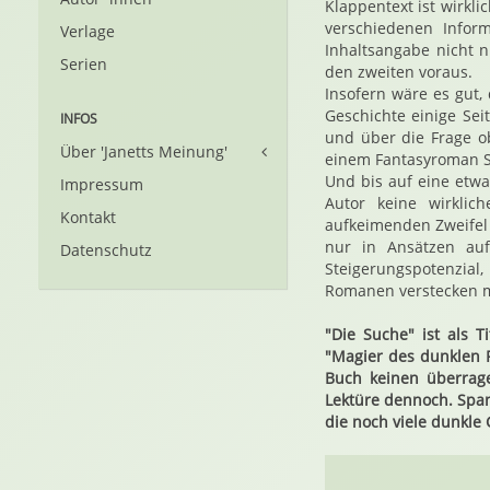
Klappentext ist wirkl
verschiedenen Infor
Verlage
Inhaltsangabe nicht n
Serien
den zweiten voraus.
Insofern wäre es gut,
Geschichte einige Sei
INFOS
und über die Frage o
Über 'Janetts Meinung'
einem Fantasyroman S
Und bis auf eine etw
Impressum
Autor keine wirklic
Kontakt
aufkeimenden Zweifel 
nur in Ansätzen auf
Datenschutz
Steigerungspotenzial
Romanen verstecken mu
"Die Suche" ist als 
"Magier des dunklen
Buch keinen überrage
Lektüre dennoch. Span
die noch viele dunkle