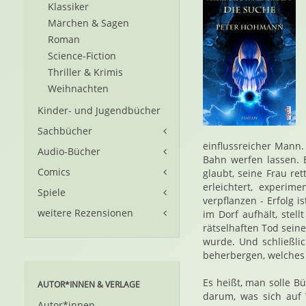
Klassiker
Märchen & Sagen
Roman
Science-Fiction
Thriller & Krimis
Weihnachten
Kinder- und Jugendbücher
Sachbücher
einflussreicher Mann
Audio-Bücher
Bahn werfen lassen. 
Comics
glaubt, seine Frau re
erleichtert, experi
Spiele
verpflanzen - Erfolg i
weitere Rezensionen
im Dorf aufhält, stel
rätselhaften Tod sein
wurde. Und schließli
beherbergen, welches 
Es heißt, man solle B
AUTOR*INNEN & VERLAGE
darum, was sich auf 
Autor*innen