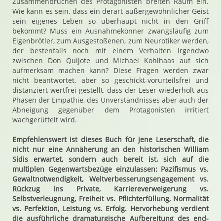
Zusammenbrüchen des Protagonisten breiten Raum ein.
Wie kann es sein, dass ein derart außergewöhnlicher Geist
sein eigenes Leben so überhaupt nicht in den Griff
bekommt? Muss ein Ausnahmekönner zwangsläufig zum
Eigenbrötler, zum Ausgestoßenen, zum Neurotiker werden,
der bestenfalls noch mit einem Verhalten irgendwo
zwischen Don Quijote und Michael Kohlhaas auf sich
aufmerksam machen kann? Diese Fragen werden zwar
nicht beantwortet, aber so geschickt-vorurteilsfrei und
distanziert-wertfrei gestellt, dass der Leser wiederholt aus
Phasen der Empathie, des Unverständnisses aber auch der
Abneigung gegenüber dem Protagonisten irritiert
wachgerüttelt wird.
Empfehlenswert ist dieses Buch für jene Leserschaft, die
nicht nur eine Annäherung an den historischen William
Sidis erwartet, sondern auch bereit ist, sich auf die
multiplen Gegenwartsbezüge einzulassen: Pazifismus vs.
Gewaltnotwendigkeit, Weltverbesserungsengagement vs.
Rückzug ins Private, Karriereverweigerung vs.
Selbstverleugnung, Freiheit vs. Pflichterfüllung, Normalität
vs. Perfektion, Leistung vs. Erfolg. Hervorhebung verdient
die ausführliche dramaturgische Aufbereitung des end-