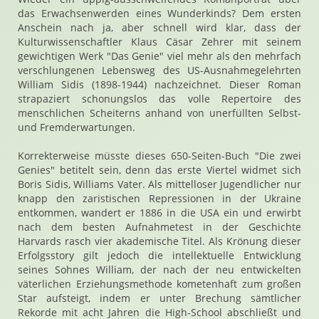
das Erwachsenwerden eines Wunderkinds? Dem ersten
Anschein nach ja, aber schnell wird klar, dass der
Kulturwissenschaftler Klaus Cäsar Zehrer mit seinem
gewichtigen Werk "Das Genie" viel mehr als den mehrfach
verschlungenen Lebensweg des US-Ausnahmegelehrten
William Sidis (1898-1944) nachzeichnet. Dieser Roman
strapaziert schonungslos das volle Repertoire des
menschlichen Scheiterns anhand von unerfüllten Selbst-
und Fremderwartungen.
Korrekterweise müsste dieses 650-Seiten-Buch "Die zwei
Genies" betitelt sein, denn das erste Viertel widmet sich
Boris Sidis, Williams Vater. Als mittelloser Jugendlicher nur
knapp den zaristischen Repressionen in der Ukraine
entkommen, wandert er 1886 in die USA ein und erwirbt
nach dem besten Aufnahmetest in der Geschichte
Harvards rasch vier akademische Titel. Als Krönung dieser
Erfolgsstory gilt jedoch die intellektuelle Entwicklung
seines Sohnes William, der nach der neu entwickelten
väterlichen Erziehungsmethode kometenhaft zum großen
Star aufsteigt, indem er unter Brechung sämtlicher
Rekorde mit acht Jahren die High-School abschließt und