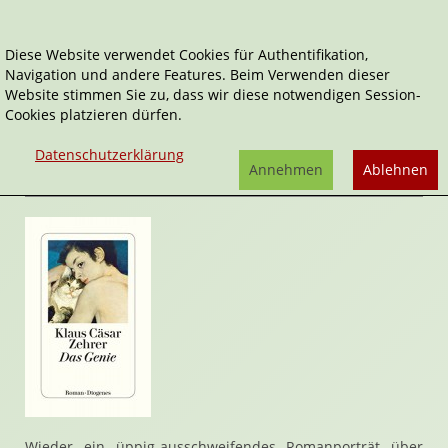
Diese Website verwendet Cookies für Authentifikation,
Navigation und andere Features. Beim Verwenden dieser
Home
Belletristik
Das Genie
Website stimmen Sie zu, dass wir diese notwendigen Session-
Cookies platzieren dürfen.
Das Genie
von
Klaus Cäsar Zehrer
Datenschutzerklärung
Rezension von Bernhard Moser | 29. Januar 2018
Annehmen
Ablehnen
Wieder ein üppig-ausschweifendes Romanporträt über