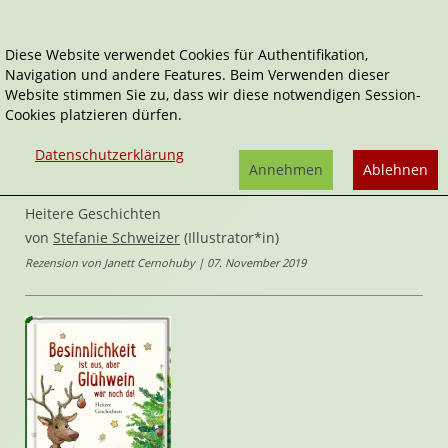
Diese Website verwendet Cookies für Authentifikation,
Navigation und andere Features. Beim Verwenden dieser
Home
Belletristik
Website stimmen Sie zu, dass wir diese notwendigen Session-
Besinnlichkeit ist aus, aber Glühwein wär noch da!
Cookies platzieren dürfen.
Besinnlichkeit ist aus, aber
Datenschutzerklärung
Annehmen
Ablehnen
Glühwein wär noch da!
Heitere Geschichten
von
Stefanie Schweizer
(Illustrator*in)
Rezension von Janett Cernohuby | 07. November 2019