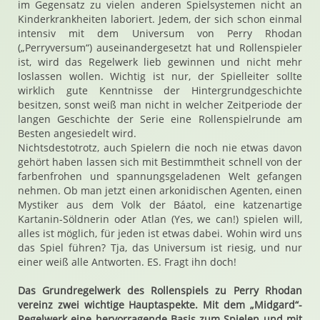
im Gegensatz zu vielen anderen Spielsystemen nicht an
Kinderkrankheiten laboriert. Jedem, der sich schon einmal
intensiv mit dem Universum von Perry Rhodan
(„Perryversum“) auseinandergesetzt hat und Rollenspieler
ist, wird das Regelwerk lieb gewinnen und nicht mehr
loslassen wollen. Wichtig ist nur, der Spielleiter sollte
wirklich gute Kenntnisse der Hintergrundgeschichte
besitzen, sonst weiß man nicht in welcher Zeitperiode der
langen Geschichte der Serie eine Rollenspielrunde am
Besten angesiedelt wird.
Nichtsdestotrotz, auch Spielern die noch nie etwas davon
gehört haben lassen sich mit Bestimmtheit schnell von der
farbenfrohen und spannungsgeladenen Welt gefangen
nehmen. Ob man jetzt einen arkonidischen Agenten, einen
Mystiker aus dem Volk der Báatol, eine katzenartige
Kartanin-Söldnerin oder Atlan (Yes, we can!) spielen will,
alles ist möglich, für jeden ist etwas dabei. Wohin wird uns
das Spiel führen? Tja, das Universum ist riesig, und nur
einer weiß alle Antworten. ES. Fragt ihn doch!
Das Grundregelwerk des Rollenspiels zu Perry Rhodan
vereinz zwei wichtige Hauptaspekte. Mit dem „Midgard“-
Regelwerk eine hervorragende Basis zum Spielen und mit