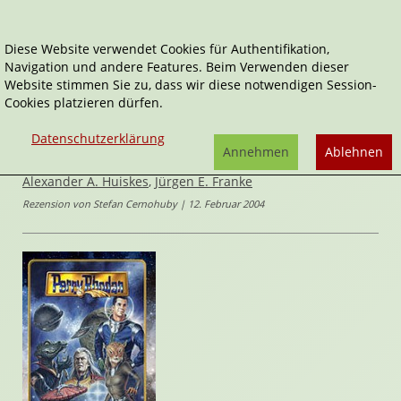
Diese Website verwendet Cookies für Authentifikation,
Navigation und andere Features. Beim Verwenden dieser
Home
weitere Rezensionen
Rollenspiele
Website stimmen Sie zu, dass wir diese notwendigen Session-
Perry Rhodan Grundregelwerk
Cookies platzieren dürfen.
Perry Rhodan RPG
Datenschutzerklärung
Perry Rhodan Grundregelwerk
Annehmen
Ablehnen
von
Alexander A. Huiskes
,
Jürgen E. Franke
Rezension von Stefan Cernohuby | 12. Februar 2004