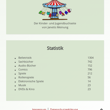
Der Kinder- und Jugendbuchseite
von Janetts Meinung
Statistik
Belletristik
1304
Sachbücher
742
Audio-Bücher
152
Comics
796
Spiele
212
Rollenspiele
56
Elektronische Spiele
14
Musik
23
DVDs & Kino
23
|
Impressum
Datenschutzerklärung