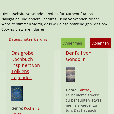
Diese Website verwendet Cookies für Authentifikation,
Navigation und andere Features. Beim Verwenden dieser
Mittelerde
Website stimmen Sie zu, dass wir diese notwendigen Session-
Cookies platzieren dürfen.
Datenschutzerklärung
Annehmen
Ablehnen
Hardcover
Hardcover
Das große
Der Fall von
Kochbuch
Gondolin
inspiriert von
Tolkiens
Legenden
Genre:
Fantasy
Es ist niemals weise
zu behaupten, etwas
niemals wieder zu
Genre:
Kochen &
tun. Das hat auch
Backen