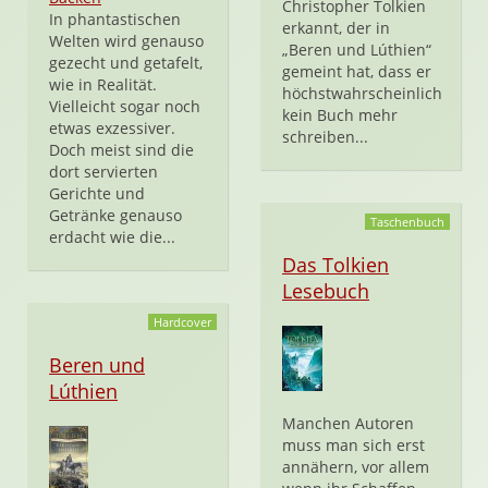
Christopher Tolkien
In phantastischen
erkannt, der in
Welten wird genauso
„Beren und Lúthien“
gezecht und getafelt,
gemeint hat, dass er
wie in Realität.
höchstwahrscheinlich
Vielleicht sogar noch
kein Buch mehr
etwas exzessiver.
schreiben...
Doch meist sind die
dort servierten
Gerichte und
Getränke genauso
Taschenbuch
erdacht wie die...
Das Tolkien
Lesebuch
Hardcover
Beren und
Lúthien
Manchen Autoren
muss man sich erst
annähern, vor allem