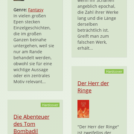
wenn ihr Schaffen
angeblich epochal,
Genre:
Fantasy
die Zahl ihrer Werke
In vielen großen
lang und die Länge
Epen stecken
derselben
Einzelgeschichten,
beträchtlich ist.
die im großen
Greift man zum
Ganzen beinahe
falschen Werk,
untergehen, weil sie
erhält...
nur am Rande
behandelt werden,
obwohl sie für eine
wichtige Aussage
Hardcover
oder ein zentrales
Motiv relevant...
Der Herr der
Ringe
Hardcover
Die Abenteuer
des Tom
"Der Herr der Ringe"
Bombadil
ist zweifellos der