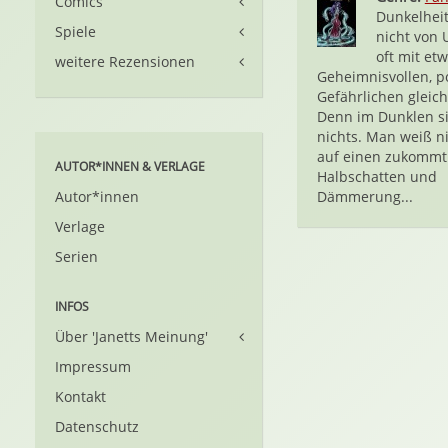
Comics
Dunkelheit
Spiele
nicht von 
oft mit et
weitere Rezensionen
Geheimnisvollen, po
Gefährlichen gleich
Denn im Dunklen s
nichts. Man weiß ni
auf einen zukommt
AUTOR*INNEN & VERLAGE
Halbschatten und
Autor*innen
Dämmerung...
Verlage
Serien
INFOS
Über 'Janetts Meinung'
Impressum
Kontakt
Datenschutz