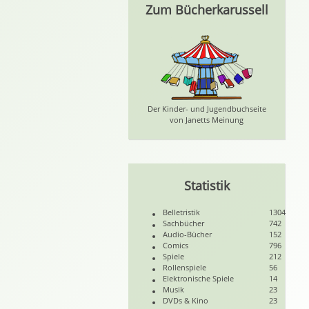
Zum Bücherkarussell
Der Kinder- und Jugendbuchseite
von Janetts Meinung
Statistik
Belletristik
1304
Sachbücher
742
Audio-Bücher
152
Comics
796
Spiele
212
Rollenspiele
56
Elektronische Spiele
14
Musik
23
DVDs & Kino
23