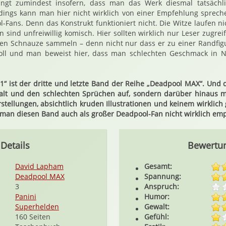
ingt zumindest insofern, dass man das Werk diesmal tatsächli
rdings kann man hier nicht wirklich von einer Empfehlung sprech
-Fans. Denn das Konstrukt funktioniert nicht. Die Witze laufen nic
n sind unfreiwillig komisch. Hier sollten wirklich nur Leser zugrei
en Schnauze sammeln – denn nicht nur dass er zu einer Randfigu
 toll und man beweist hier, dass man schlechten Geschmack in N
“ ist der dritte und letzte Band der Reihe „Deadpool MAX“. Und d
alt und den schlechten Sprüchen auf, sondern darüber hinaus mit
tellungen, absichtlich kruden Illustrationen und keinem wirklic
man diesen Band auch als großer Deadpool-Fan nicht wirklich emp
Details
Bewertu
David Lapham
Gesamt:
Deadpool MAX
Spannung:
3
Anspruch:
Panini
Humor:
Superhelden
Gewalt:
160 Seiten
Gefühl: