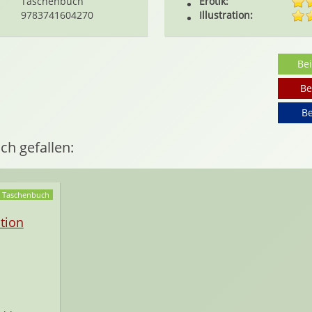
Taschenbuch
Erotik:
9783741604270
Illustration:
Be
Be
Be
ch gefallen:
Taschenbuch
tion