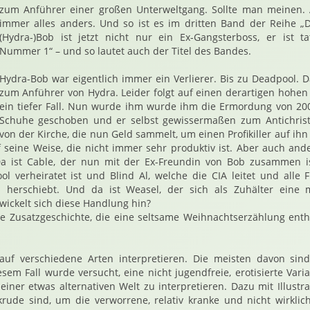
zum Anführer einer großen Unterweltgang. Sollte man meinen. 
immer alles anders. Und so ist es im dritten Band der Reihe „
(Hydra-)Bob ist jetzt nicht nur ein Ex-Gangsterboss, er ist ta
Nummer 1“ – und so lautet auch der Titel des Bandes.
Hydra-Bob war eigentlich immer ein Verlierer. Bis zu Deadpool. 
zum Anführer von Hydra. Leider folgt auf einen derartigen hohen 
ein tiefer Fall. Nun wurde ihm wurde ihm die Ermordung von 20
Schuhe geschoben und er selbst gewissermaßen zum Antichrist h
von der Kirche, die nun Geld sammelt, um einen Profikiller auf ih
uf seine Weise, die nicht immer sehr produktiv ist. Aber auch and
 Da ist Cable, der nun mit der Ex-Freundin von Bob zusammen is
ol verheiratet ist und Blind Al, welche die CIA leitet und alle
 herschiebt. Und da ist Weasel, der sich als Zuhälter eine 
wickelt sich diese Handlung hin?
ne Zusatzgeschichte, die eine seltsame Weihnachtserzählung enth
uf verschiedene Arten interpretieren. Die meisten davon sind
iesem Fall wurde versucht, eine nicht jugendfreie, erotisierte Var
iner etwas alternativen Welt zu interpretieren. Dazu mit Illustra
rude sind, um die verworrene, relativ kranke und nicht wirklic