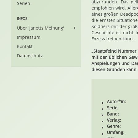
abzurunden. Das gel
Serien
empfohlen wird. Alle
eines großen Deadpool
INFOS
die ernsten Situatione
Söldners mit der groß
Über 'Janetts Meinung'
Geschichte ist nicht
Impressum
Exzess treiben kann.
Kontakt
„Staatsfeind Nummer 1
Datenschutz
mit der üblichen Gew
Anspielungen und Dars
diesen Gründen kann 
Autor*in:
Serie:
Band:
Verlag:
Genre:
Umfang: