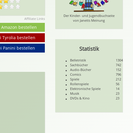
Der Kinder- und Jugendbuchseite
Affiliate Links
von Janetts Meinung
i Amazon bestellen
i Tyrolia bestellen
i Panini bestellen
Statistik
Belletristik
1304
Sachbücher
742
Audio-Bücher
152
Comics
796
Spiele
212
Rollenspiele
56
Elektronische Spiele
14
Musik
23
DVDs & Kino
23