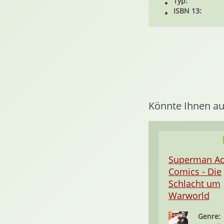
Typ:
ISBN 13:
Könnte Ihnen au
Superman Ac
Comics - Die
Schlacht um
Warworld
Genre: