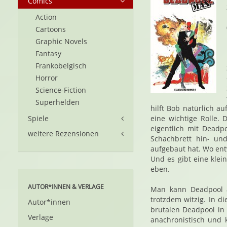
Comics
Action
Cartoons
Graphic Novels
Fantasy
Frankobelgisch
Horror
Science-Fiction
Superhelden
hilft Bob natürlich a
Spiele
eine wichtige Rolle.
eigentlich mit Deadpo
weitere Rezensionen
Schachbrett hin- und
aufgebaut hat. Wo ent
Und es gibt eine klei
eben.
AUTOR*INNEN & VERLAGE
Man kann Deadpool a
trotzdem witzig. In d
Autor*innen
brutalen Deadpool in e
Verlage
anachronistisch und k